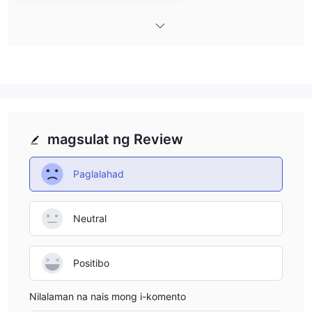
na nagsusuri ng broker upang makakuha ng magaspang na
ideya tungkol sa broker na ito.
Mga Instrumento sa Pamilihan
nabibiling instrumento sa pananalapi na makukuha sa Block
Option Kasama sa platform ang mga pares ng forex currency,
binary options, pati na rin ang ilang crypto currency.
Pinakamababang Deposito
sa mga tuntunin ng minimum na deposito, Block Option hindi
magsulat ng Review
ginagawang malinaw ang bahaging ito. at hindi namin mahanap
ang kaugnay na impormasyon kahit saan. sa karamihan ng mga
Paglalahad
kaso, ang mga legit na broker ay nangangailangan ng mga
mangangalakal na pondohan ang humigit-kumulang $100 o
Neutral
katumbas na halaga upang simulan ang tunay na
pangangalakal.
Available ang Trading Platform
Positibo
Ano Block Option nag-aalok sa mga mangangalakal nito ay
hindi ang mt4 o mt5 trading platform, at Block Option hindi
Nilalaman na nais mong i-komento
ginagawang malinaw ang bahaging ito. hindi namin mahanap