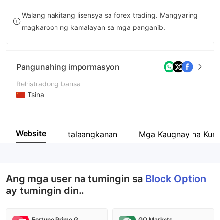
9
7
Walang nakitang lisensya sa forex trading. Mangyaring
magkaroon ng kamalayan sa mga panganib.
8
9
Pangunahing impormasyon
Rehistradong bansa
Tsina
Panahon ng pagpapatakbo
5-10 taon
Website
talaangkanan
Mga Kaugnay na Kum
Kumpanya
Block Option
Ang mga user na tumingin sa
Block Option
ay tumingin din..
Fortune Prime Global
GO Markets