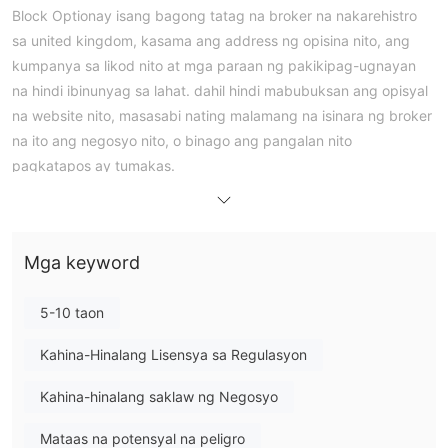
Block Optionay isang bagong tatag na broker na nakarehistro
sa united kingdom, kasama ang address ng opisina nito, ang
kumpanya sa likod nito at mga paraan ng pakikipag-ugnayan
na hindi ibinunyag sa lahat. dahil hindi mabubuksan ang opisyal
na website nito, masasabi nating malamang na isinara ng broker
na ito ang negosyo nito, o binago ang pangalan nito
pagkatapos ay tumakas.
Regulasyon
Block Optioninaangkin na ito ay awtorisado at kinokontrol ng
nfa na may regulatory license number na 0541195.
Mga keyword
gayunpaman, ang lisensya ng nfa na ito ay napatunayang isang
clone. ang sumusunod na detalye ay nagsasabi sa amin Block
5-10 taon
Option ay nagpapanggap bilang isang legit na broker sa mga
scam trader.
Kahina-Hinalang Lisensya sa Regulasyon
Hindi Available ang Opisyal na Website
mula noon Block Option Hindi maa-access ang opisyal na
Kahina-hinalang saklaw ng Negosyo
website sa sandaling ito, maaari lamang kaming kumuha ng
Mataas na potensyal na peligro
ilang nauugnay na impormasyon mula sa iba pang mga website