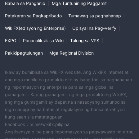
Babala sa Panganib
|
Mga Tuntunin ng Paggamit
|
Patakaran sa Pagkapribado
|
Tumawag sa paghahanap
|
WikiFX(edisyon ng Enterprise)
|
Opisyal na Pag-verify
|
EXPO
|
Pananaliksik sa Wiki
|
Tulong sa VPS
|
Pakikipagtulungan
|
Mga Regional Division
Ikaw ay bumibisita sa WikiFX website. Ang WikiFX Internet at
ang mga mobile na produkto nito ay isang tool sa paghahanap
ng impormasyon ng enterprise para sa mga global na
gumagamit. Kapag gumagamit ng mga produkto ng WikiFX,
ang mga gumagamit ay dapat na sinasadyang sumunod sa
mga nauugnay na batas at regulasyon ng bansa at rehiyon
kung saan sila matatagpuan.
Facebook：m.me/wikifx.pilipina
Ang lisensya o iba pang impormasyon sa pagwawasto ng error,