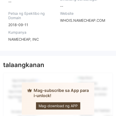
--
--
Petsa ng Epektibo ng
Website
Domain
WHOIS.NAMECHEAP.COM
2018-09-11
Kumpanya
NAMECHEAP, INC
talaangkanan
Mag-subscribe sa App para
i-unlock!
Block
Option
Mag-download ng APP