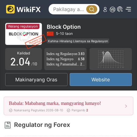
0
1
Block Option
Walang regulasyon
0
2
5-10 taon
Kahina-Hinalang Lisensya sa Regulasyon
1
3
Kahina-hinalang saklaw ng Negosyo
Kalidad
Index ng Regulasyon
3.83
Mataas na potensyal na peligro
2
.
0
4
Index ng Negosyo
6.58
/10
Index ng Pamamahala sa Panganib
2.83
3
1
5
Makinaryang Oras
Website
4
2
6
5
3
7
Babala: Mababang marka, mangyaring lumayo!
6
4
8
Nakaraang Pagtuklas 2026-08-10
Panganib
2
7
5
9
Regulator ng Forex
8
6