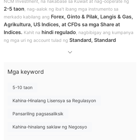
NCM Investment, na nakabase sa Kuwait at nag-ooperate ng
2-5 taon
, nag-aalok ng iba't ibang mga instrumento sa
Forex, Ginto & Pilak, Langis & Gas,
merkado kabilang ang
Agrikultura, US Indices, at CFDs sa mga Share at
Indices.
hindi regulado
Kahit na
, nagbibigay ang kumpanya
Standard, Standard
ng mga uri ng account tulad ng
Market, Standard Variable, at Plus
, na may minimum
$500
1:100
deposit requirement na
at maximum leverage na
.
Ang mga mangangalakal ay maaaring pumili sa pagitan ng
Mga keyword
fixed at variable spreads habang gumagamit ng mga sikat na
MT4/5
plataporma ng kalakalan tulad ng
, na sinusuportahan
demo account
ng isang
para sa pagsasanay. Ang suporta sa
5-10 taon
customer ay maaaring ma-access sa pamamagitan ng telepono
Kahina-Hinalang Lisensya sa Regulasyon
Kuwait,
sa iba't ibang regional headquarters, kabilang ang
UAE, Turkey, at Jordan
, pati na rin sa pamamagitan ng
Pansariling pagsasaliksik
ticketing
isang
system.
Ang mga pagpipilian sa pagdedeposito at pagwiwithdraw ay
Kahina-hinalang saklaw ng Negosyo
Knet, Credit Cards, UAE Debit Card, NAPS,
kasama ang
Mataas na potensyal na peligro