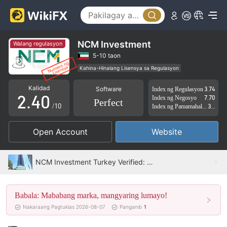
0
1
NCM Investment
Walang regulasyon
0
2
5-10 taon
Kahina-Hinalang Lisensya sa Regulasyon
1
3
Pansariling pagsasaliksik
Kalidad
Software
Index ng Regulasyon
3.74
Kahina-hinalang saklaw ng Negosyo
2
.
4
0
Index ng Negosyo
7.70
Perfect
Mataas na potensyal na peligro
/10
Index ng Pamamahala sa Panganib
3.49
3
5
1
Open Account
Website
4
6
2
5
7
3
NCM Investment Turkey Verified: Operational Office Confirmed
6
8
4
Babala: Mababang marka, mangyaring lumayo!
7
9
5
Nakaraang Pagtuklas 2026-08-07
Panganib
1
8
6