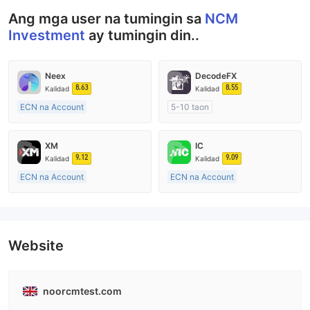
Ang mga user na tumingin sa
NCM
Investment
ay tumingin din..
Neex
DecodeFX
8.63
8.55
Kalidad
Kalidad
ECN na Account
5-10 taon
15-20 taon
Kinokontrol sa Australia
Kinokontrol sa Australia
Paggawa ng Market (MM)
XM
IC
Paggawa ng Market (MM)
Pangunahing label na MT4
9.12
9.09
Kalidad
Kalidad
Pangunahing label na MT4
ECN na Account
ECN na Account
15-20 taon
15-20 taon
Kinokontrol sa Australia
Kinokontrol sa Australia
Paggawa ng Market (MM)
Paggawa ng Market (MM)
Pangunahing label na MT4
Pangunahing label na MT4
Website
noorcmtest.com