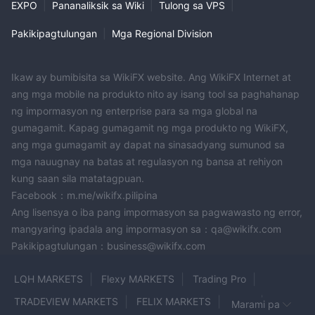
kanilang kaalaman at kasanayan, na nagbibigay daan sa kanila
EXPO
|
Pananaliksik sa Wiki
|
Tulong sa VPS
|
upang makagawa ng mas matalinong desisyon sa
Pakikipagtulungan
|
Mga Regional Division
pagtetrading.
Cons:
Kakulangan ng regulasyon
: Isa sa mga malaking drawback
Ikaw ay bumibisita sa WikiFX website. Ang WikiFX Internet at
ng NCM Investment ay ang kakulangan nito sa regulasyon. Ang
ang mga mobile na produkto nito ay isang tool sa paghahanap
pag-ooperate bilang isang hindi nairegulahang institusyon sa
ng impormasyon ng enterprise para sa mga global na
pananalapi ay naglalantad ng mga mangangalakal sa iba't
gumagamit. Kapag gumagamit ng mga produkto ng WikiFX,
ibang panganib, kabilang ang limitadong proteksyon ng
ang mga gumagamit ay dapat na sinasadyang sumunod sa
mamumuhunan, mas mataas na panganib ng pandaraya, at
mga nauugnay na batas at regulasyon ng bansa at rehiyon
legal na kawalan ng katiyakan.
kung saan sila matatagpuan.
Mataas na panganib ng pandaraya
Facebook：m.me/wikifx.pilipina
: Nang walang
Ang lisensya o iba pang impormasyon sa pagwawasto ng error,
pagsusuri ng regulasyon, may mas mataas na panganib ng
mangyaring ipadala ang impormasyon sa：qa@wikifx.com
pandaraya sa loob ng mga di-reguladong institusyon ng
Pakikipagtulungan：business@wikifx.com
pinansyal. Maaaring maging vulnerable ang mga
mangangalakal sa mapanlinlang na mga gawain, hindi wastong
LQH MARKETS
Flexy MARKETS
Trading Pro
pamamahala ng pondo, o iba pang mga pandarayang scheme.
Relatively higher minimum deposit
: NCM Investment ay
TRADEVIEW MARKETS
FELIX MARKETS
INZO
Marami pa