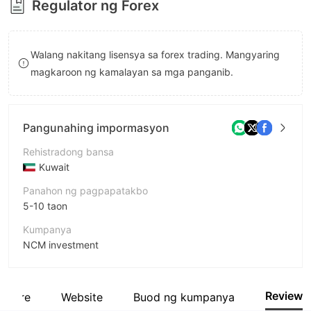
Regulator ng Forex
9
7
8
Walang nakitang lisensya sa forex trading. Mangyaring
9
magkaroon ng kamalayan sa mga panganib.
Pangunahing impormasyon
Rehistradong bansa
Kuwait
Panahon ng pagpapatakbo
5-10 taon
Kumpanya
NCM investment
Pagwawasto
NCM Investment
Review
ftware
Website
Buod ng kumpanya
empleyado ng kumpanya