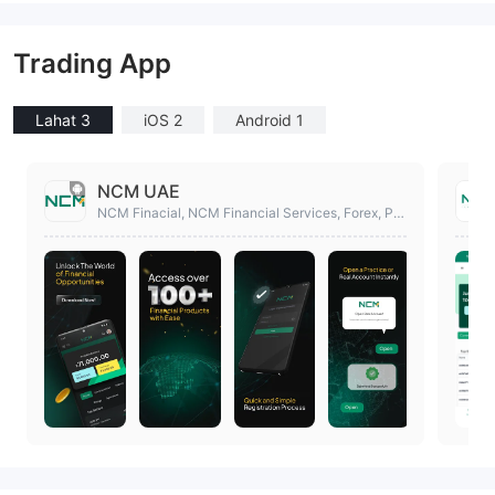
Trading App
Lahat 3
iOS 2
Android 1
NCM UAE
NCM Finacial, NCM Financial Services, Forex, Pa
mumuhunan, broker UAE, Mangangalakal UAE