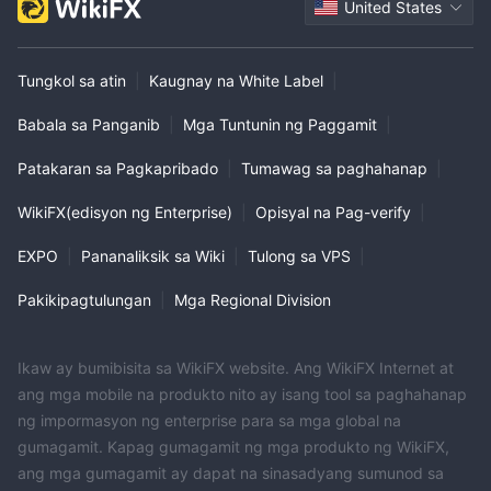
United States
Tungkol sa atin
|
Kaugnay na White Label
|
Babala sa Panganib
|
Mga Tuntunin ng Paggamit
|
Patakaran sa Pagkapribado
|
Tumawag sa paghahanap
|
WikiFX(edisyon ng Enterprise)
|
Opisyal na Pag-verify
|
EXPO
|
Pananaliksik sa Wiki
|
Tulong sa VPS
|
Pakikipagtulungan
|
Mga Regional Division
Ikaw ay bumibisita sa WikiFX website. Ang WikiFX Internet at
ang mga mobile na produkto nito ay isang tool sa paghahanap
ng impormasyon ng enterprise para sa mga global na
gumagamit. Kapag gumagamit ng mga produkto ng WikiFX,
ang mga gumagamit ay dapat na sinasadyang sumunod sa