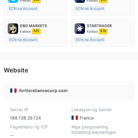
Kalidad
Kalidad
ECN na Account
ECN na Account
20 Taon Pataas
10-15 taon
Kinokontrol sa Australia
Kinokontrol sa Australia
DBG MARKETS
STARTRADER
Paggawa ng Market (MM)
Paggawa ng Market (MM)
8.81
8.56
Kalidad
Kalidad
Pangunahing label na MT4
Pangunahing label na MT4
ECN na Account
ECN na Account
10-15 taon
10-15 taon
Kinokontrol sa Australia
Kinokontrol sa Australia
Paggawa ng Market (MM)
Paggawa ng Market (MM)
Pangunahing label na MT4
Pangunahing label na MT4
Website
fortisreliancecorp.com
Server IP
Lokasyon ng Server
188.138.29.124
France
Pagrehistro ng ICP
Mga pangunahing
binisitang bansa/lugar
--