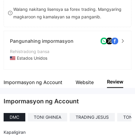
8
Walang nakitang lisensya sa forex trading. Mangyaring
magkaroon ng kamalayan sa mga panganib.
9
Pangunahing impormasyon
Rehistradong bansa
Estados Unidos
Panahon ng pagpapatakbo
1-2 taon
Review
Impormasyon ng Account
Website
Kumpanya
Fortisreliancecop
Impormasyon ng Account
DMC
TONI GHINEA
TRADING JESUS
TONI
Kapaligiran