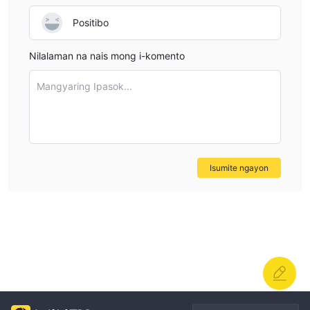
Positibo
Nilalaman na nais mong i-komento
Mangyaring Ipasok...
Isumite ngayon