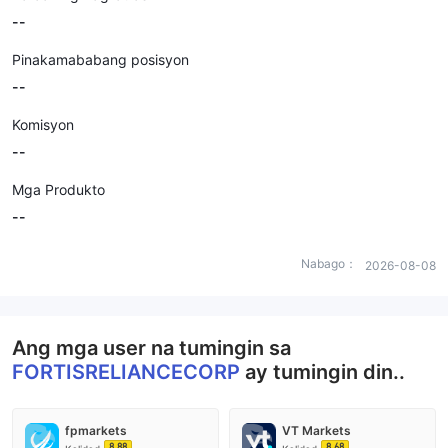
--
Pinakamababang posisyon
--
Komisyon
--
Mga Produkto
--
Nabago：
2026-08-08
Ang mga user na tumingin sa
FORTISRELIANCECORP
ay tumingin din..
fpmarkets
VT Markets
8.88
8.68