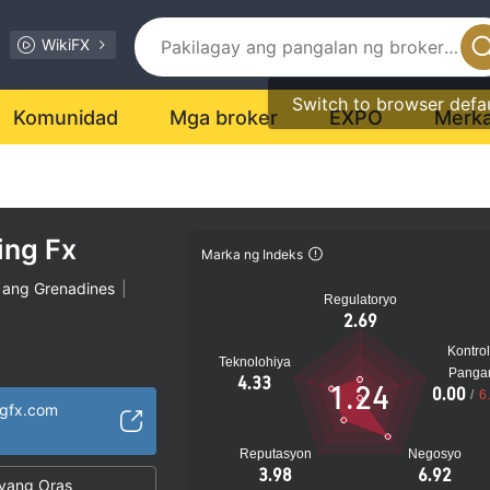
WikiFX
Switch to browser defa
Komunidad
Mga broker
EXPO
Merk
ing Fx
Marka ng Indeks
t ang Grenadines
|
Regulatoryo
2.69
Kontrol
Teknolohiya
Panga
m
4.33
1.24
0.00
/
6
isensya sa
ingfx.com
saklaw ng Negosyo
Reputasyon
Negosyo
3.98
6.92
al na peligro
yang Oras