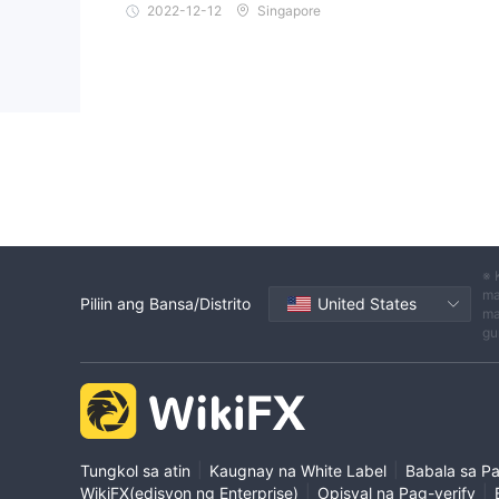
2022-12-12
Singapore
Mga kalamangan at kahinaan
Mga Madalas Itanong (FAQs)
※ 
ma
Piliin ang Bansa/Distrito
United States
ma
gu
|
|
Tungkol sa atin
Kaugnay na White Label
Babala sa P
|
|
WikiFX(edisyon ng Enterprise)
Opisyal na Pag-verify