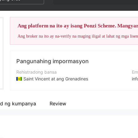
Ang platform na ito ay isang Ponzi Scheme. Mangya
Pangunahing impormasyon
Rehistradong bansa
Em
Saint Vincent at ang Grenadines
in
Panahon ng pagpapatakbo
We
5-10 taon
htt
d ng kumpanya
Review
Kumpanya
Royal Trading Fx Ltd