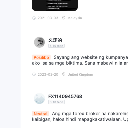
Royal Trading Fxnag-aalok ng metatrader4 trading 
tool at instrumento sa pangangalakal upang mapad
2021-03-03
Malaysia
pinansyal, vps, mga signal ng kalakalan (para sa 
account, atbp.
Pagdeposito at Pag-withdraw
久违的
Ang pinakamababang deposito ay $100. Ang mga wi
6-10 taon
ibinabawas sa inilipat na halaga. Ang kahilingan sa
ngunit ang anumang kasunod na pag-withdraw ay s
Sayang ang website ng kumpanya ng 
Positibo
karagdagan, ang oras ng pagproseso para sa mga 
ako isa sa mga biktima. Sana mabawi nila 
access sa opisyal na site nito, gayunpaman, hind
2023-02-20
United Kingdom
magagamit sa broker.
Mga Bayarin sa Kawalan ng Aktibidad
Walang bayad sa mga deposito, gayunpaman, kung 
FX1140945768
pagkatapos ay 10% ang ibabawas bawat buwan.
6-10 taon
Suporta sa Customer
ang tanging paraan na maaari mong lapitan Royal 
Ang mga forex broker na nakarehist
Neutral
kaibigan, halos hindi mapagkakatiwalaan. U
broker na ito ay hindi nagbubunyag ng iba pang 
telepono o address ng kumpanya na inaalok ng kar