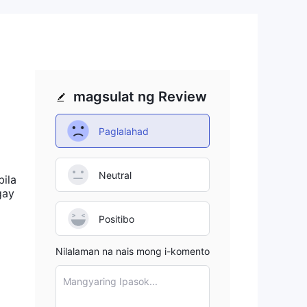
han
-
magsulat ng Review
Paglalahad
 na
Neutral
ila
gay
gay.
Positibo
Nilalaman na nais mong i-komento
Mangyaring Ipasok...