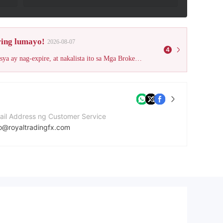
ring lumayo!
2026-08-07
4
Ang broker na ito ay na-verify na maging iligal at lahat ng mga lisensya ay nag-expire, at nakalista ito sa Mga Broker ng Scam list ng WikiFX; mangyaring magkaroon ng kamalayan ng panganib!
ail Address ng Customer Service
fo@royaltradingfx.com
bsite ng kumpanya
ps://royaltradingfx.com