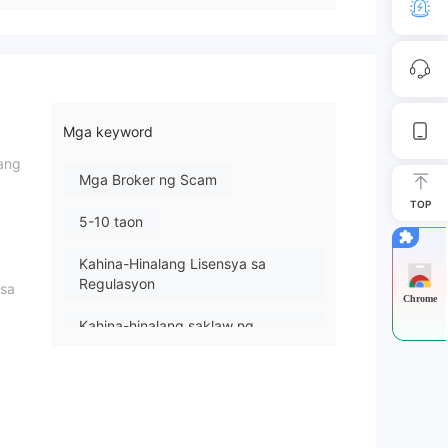
Mga keyword
ang
Mga Broker ng Scam
TOP
5-10 taon
Kahina-Hinalang Lisensya sa
Regulasyon
 sa
Chrome
Kahina-hinalang saklaw ng
Negosyo
tro
Mataas na potensyal na peligro
to
ing