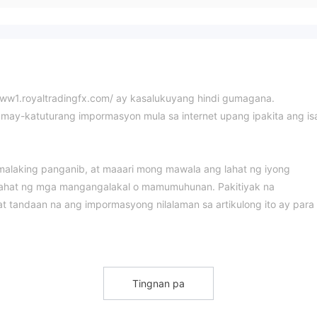
://ww1.royaltradingfx.com/ ay kasalukuyang hindi gumagana.
ay-katuturang impormasyon mula sa internet upang ipakita ang is
malaking panganib, at maaari mong mawala ang lahat ng iyong
sa lahat ng mga mangangalakal o mamumuhunan. Pakitiyak na
tandaan na ang impormasyong nilalaman sa artikulong ito ay para
on
oyal Trading Fx Ltd , ay di-umano'y isang forex broker na nakarehis
 nagbibigay sa mga kliyente nito ng iba't ibang nabibiling instrumen
Tingnan pa
 lumulutang na spread mula 0.1 pips sa mt4 at mga web trader trad
 live na account mga uri.