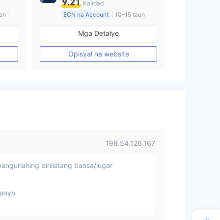
9.21
Kalidad
on
ECN na Account
10-15 taon
Kinokontrol sa Australia
Mga Detalye
Paggawa ng Market (MM)
Pangunahing label na MT4
Opisyal na website
198.54.126.167
angunahing binisitang bansa/lugar
anya