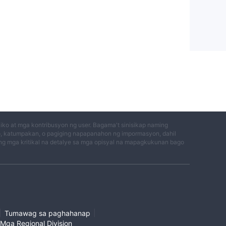
ko at mga kontribusyon ng user. Bagama't sinisikap naming
o, katumpakan, o pagiging napapanahon ng impormasyon, dahil
g mga kritikal na detalye sa mga opisyal na mapagkukunan bago
|
|
Tumawag sa paghahanap
Mga Regional Division