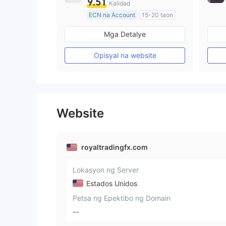
9.51
Kalidad
ECN na Account
15-20 taon
Kinokontrol sa Australia
Mga Detalye
Paggawa ng Market (MM)
Pangunahing label na MT4
Opisyal na website
Website
royaltradingfx.com
Lokasyon ng Server
Estados Unidos
Petsa ng Epektibo ng Domain
--