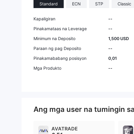
Standard
ECN
STP
Classic
Kapaligiran
--
Pinakamataas na Leverage
--
Minimum na Deposito
1,500 USD
Paraan ng pag Deposito
--
Pinakamababang posisyon
0,01
Mga Produkto
--
Ang mga user na tumingin s
AVATRADE