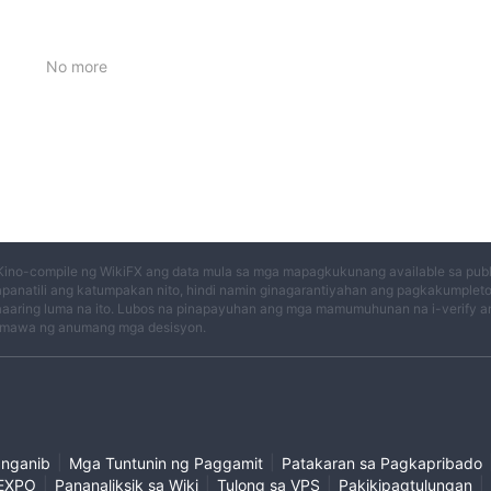
No more
Kino-compile ng WikiFX ang data mula sa mga mapagkukunang available sa publi
panatili ang katumpakan nito, hindi namin ginagarantiyahan ang pagkakumplet
aaring luma na ito. Lubos na pinapayuhan ang mga mamumuhunan na i-verify an
mawa ng anumang mga desisyon.
|
|
anganib
Mga Tuntunin ng Paggamit
Patakaran sa Pagkapribado
|
|
|
|
EXPO
Pananaliksik sa Wiki
Tulong sa VPS
Pakikipagtulungan