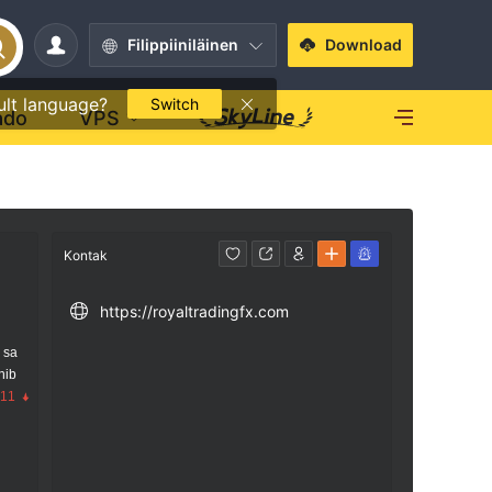
Filippiiniläinen
Download
ult language?
Switch
ado
VPS
Kontak
https://royaltradingfx.com
 sa
nib
.11