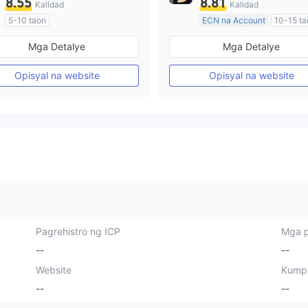
8.55
8.81
Kalidad
Kalidad
5-10 taon
ECN na Account
10-15 ta
Kinokontrol sa Australia
Kinokontrol sa Australia
Mga Detalye
Mga Detalye
Paggawa ng Market (MM)
Paggawa ng Market (MM)
Pangunahing label na MT4
Pangunahing label na MT4
Opisyal na website
Opisyal na website
Pagrehistro ng ICP
Mga p
--
--
Website
Kump
--
--