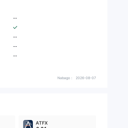
--
--
--
--
Nabago：
2026-08-07
ATFX