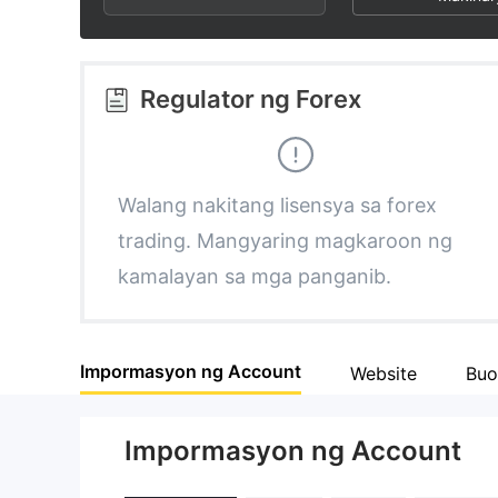
2
3
5
3
4
6
Regulator ng Forex
4
5
7
5
6
8
Walang nakitang lisensya sa forex
trading. Mangyaring magkaroon ng
6
7
9
kamalayan sa mga panganib.
7
8
Impormasyon ng Account
Website
Buo
8
9
Impormasyon ng Account
9