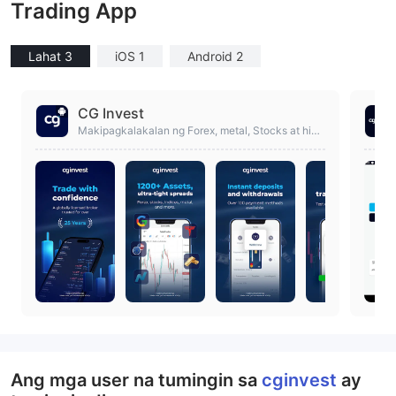
Trading App
Lahat 3
iOS 1
Android 2
CG Invest
Makipagkalakalan ng Forex, metal, Stocks at higit
pa gamit ang globally licensed na broker mula 199
8.
Ang mga user na tumingin sa
cginvest
ay