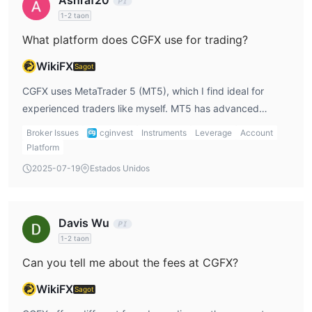
Ashraf20
1-2 taon
What platform does CGFX use for trading?
WikiFX
Sagot
CGFX uses MetaTrader 5 (MT5), which I find ideal for
experienced traders like myself. MT5 has advanced
charting tools, a built-in economic calendar, and
Broker Issues
cginvest
Instruments
Leverage
Account
automated trading options. If you’re more familiar with
Platform
MT4, it might be a downside as CGFX doesn’t offer that
2025-07-19
Estados Unidos
platform.
Davis Wu
1-2 taon
Can you tell me about the fees at CGFX?
WikiFX
Sagot