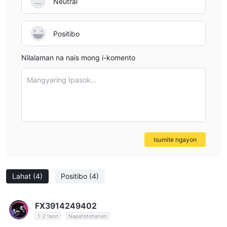
Neutral
Positibo
Nilalaman na nais mong i-komento
Mangyaring Ipasok...
Isumite ngayon
Lahat
(4)
Positibo
(4)
FX3914249402
1-2 taon
Napatotohanan