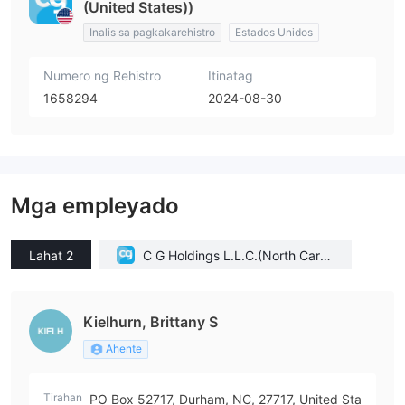
(United States))
Inalis sa pagkakarehistro
Estados Unidos
Numero ng Rehistro
Itinatag
1658294
2024-08-30
Mga empleyado
Lahat 2
C G Holdings L.L.C.(North Caroli
na (United States))
Kielhurn, Brittany S
Ahente
Tirahan
PO Box 52717, Durham, NC, 27717, United Sta