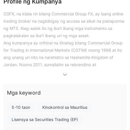
Profile ng Kumpanya
CGFX, na kilala rin bilang Commercial Group FX, ay isang online
trading broker na nagbibigay ng access sa sikat na plataporma
ng MT5. Nag-aalok ito ng iba't ibang mga instrumento sa
pagkalakalan sa iba't ibang uri ng mga asset.
Ang kumpanya ay orihinal na itinatag bilang Commercial Group
for Trading in International Markets (CGTIM) noong 1998 at ito
ang unang uri nito na narehistro sa Hashemite Kingdom of
Jordan. Noong 2011, sumailalim sa rebranding at
pagpapalawak ang CGTIM, na humantong sa kasalukuyang
pangalan nito, Commercial Group FX (CGFX).
Mga Kalamangan at Disadvantages
Mga keyword
Tunay ba ang CGFX?
5-10 taon
Kinokontrol sa Mauritius
Sinabi ng CGFX na nagpatupad sila ng mga pagsalig tulad ng
Lisensya sa Securities Trading (EP)
Paghihiwalay ng mga account, Ugnayan sa mga
bangko, at ligtas na mga teknolohiya at serbisyo