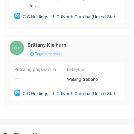
tes
C G Holdings L.L.C.(North Carolina (United State
s))
Brittany Kielhurn
Tagapamahala
Petsa ng pagsisimula
katayuan
--
Walang trabaho
C G Holdings L.L.C.(North Carolina (United State
s))