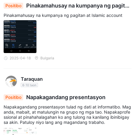
Pinakamahusay na kumpanya ng pagitan
Positibo
at account
Pinakamahusay na kumpanya ng pagitan at Islamic account
2025-04-18
Bulgaria
Taraquan
6-10 taon
Napakagandang presentasyon
Positibo
Napakagandang presentasyon tulad ng dati at informatibo. Mag
anda, mabait, at matulungin na grupo ng mga tao. Napakaprofe
ssional at pinahahalagahan ko ang tulong na kanilang ibinibigay
sa akin. Patuloy niyo lang ang magandang trabaho.