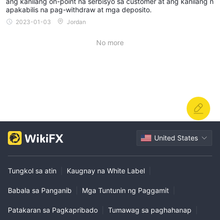
ang kanilang on-point na serbisyo sa customer at ang kanilang n
apakabilis na pag-withdraw at mga deposito.
2023-01-03
Jordan
No more
United States
Tungkol sa atin
|
Kaugnay na White Label
|
Babala sa Panganib
|
Mga Tuntunin ng Paggamit
|
Patakaran sa Pagkapribado
|
Tumawag sa paghahanap
|