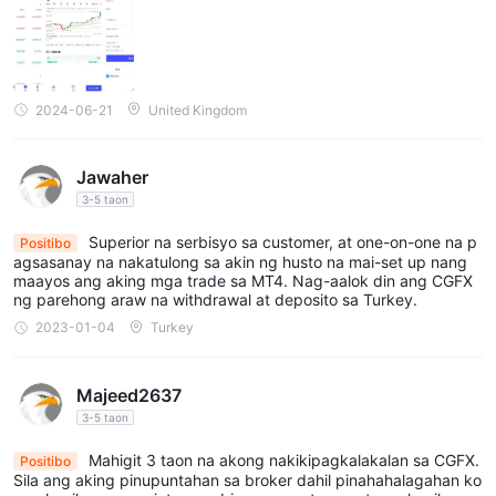
2024-06-21
United Kingdom
Jawaher
3-5 taon
Superior na serbisyo sa customer, at one-on-one na p
Positibo
agsasanay na nakatulong sa akin ng husto na mai-set up nang
maayos ang aking mga trade sa MT4. Nag-aalok din ang CGFX
ng parehong araw na withdrawal at deposito sa Turkey.
2023-01-04
Turkey
Majeed2637
3-5 taon
Mahigit 3 taon na akong nakikipagkalakalan sa CGFX.
Positibo
Sila ang aking pinupuntahan sa broker dahil pinahahalagahan ko