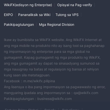
WikiFX(edisyon ng Enterprise)
|
Opisyal na Pag-verify
|
EXPO
|
Pananaliksik sa Wiki
|
Tulong sa VPS
|
Pakikipagtulungan
|
Mga Regional Division
Ikaw ay bumibisita sa WikiFX website. Ang WikiFX Internet at
ang mga mobile na produkto nito ay isang tool sa paghahanap
ng impormasyon ng enterprise para sa mga global na
gumagamit. Kapag gumagamit ng mga produkto ng WikiFX,
ang mga gumagamit ay dapat na sinasadyang sumunod sa
mga nauugnay na batas at regulasyon ng bansa at rehiyon
kung saan sila matatagpuan.
Facebook：m.me/wikifx.pilipina
Ang lisensya o iba pang impormasyon sa pagwawasto ng error,
mangyaring ipadala ang impormasyon sa：qa@wikifx.com
Pakikipagtulungan：business@wikifx.com