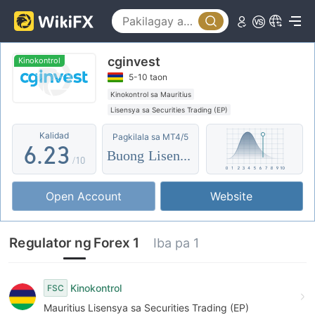
1
2
cginvest
3
0
Kinokontrol
5-10 taon
4
0
1
Kinokontrol sa Mauritius
Lisensya sa Securities Trading (EP)
5
1
2
Ang buong lisensya ng MT5
Pandaigdigang negosyo
Kalidad
Pagkilala sa MT4/5
Regulasyon sa Labi
6
.
2
3
Buong Lisensya
/10
7
3
4
Open Account
Website
8
4
5
9
5
6
Regulator ng Forex 1
Iba pa 1
6
7
7
8
Kinokontrol
FSC
Mauritius Lisensya sa Securities Trading (EP)