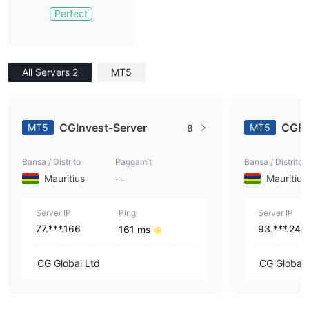
Perfect
All Servers 2
MT5
CGInvest-Server
CGFX
MT5
MT5
8
Bansa / Distrito
Paggamit
Bansa / Distrito
Mauritius
--
Mauritius
Server IP
Ping
Server IP
77.***.166
93.***.241
161 ms
CG Global Ltd
CG Global 