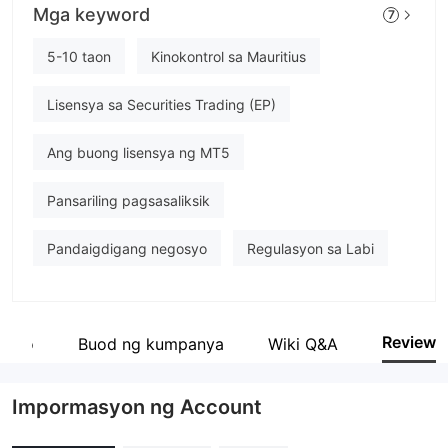
Mga keyword
7
cginvest
empleyado ng kumpanya
5-10 taon
Kinokontrol sa Mauritius
--
Lisensya sa Securities Trading (EP)
Ang buong lisensya ng MT5
Pansariling pagsasaliksik
Pandaigdigang negosyo
Regulasyon sa Labi
Review
yado
Buod ng kumpanya
Wiki Q&A
Impormasyon ng Account