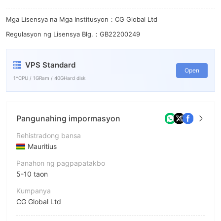
8
9
9
Mga Lisensya na Mga Institusyon：CG Global Ltd
Regulasyon ng Lisensya Blg.：GB22200249
VPS Standard
Open
1*CPU / 1GRam / 40GHard disk
Pangunahing impormasyon
Rehistradong bansa
Mauritius
Panahon ng pagpapatakbo
5-10 taon
Kumpanya
CG Global Ltd
Pagwawasto