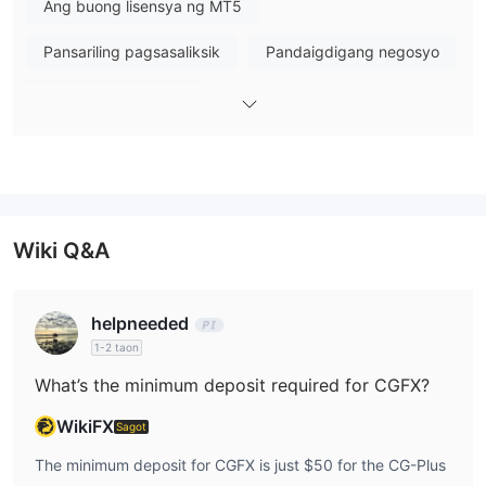
Ang buong lisensya ng MT5
upang protektahan ang kanilang mga kliyente
.
offshore regulated
Gayunpaman, ito ay
ng Financial Services
Pansariling pagsasaliksik
Pandaigdigang negosyo
Commission (FSC). Samakatuwid, ang pag-iinvest sa CGFX ay
Regulasyon sa Labi
may kasamang tiyak na antas ng panganib.
Ano ang Maaari Kong I-trade sa CGFX?
Uri ng Account
Ang CGFX ay nag-aalok ng tatlong uri ng account: CG-Plus,
CG-PRO, at CG Prime. Nag-aalok din sila ng demo accounts at
swap-free accounts.
Wiki Q&A
Leverage
1:400
Ang leverage ng CGFX ay limitado sa
. Tandaan na ang
helpneeded
mataas na leverage ay nagdudulot hindi lamang ng malalaking
1-2 taon
kita kundi pati na rin ng malalaking pagkalugi.
What’s the minimum deposit required for CGFX?
Spread at Commission
WikiFX
Sagot
Ang mga spread at komisyon ng CGFX ay nag-iiba depende sa
The minimum deposit for CGFX is just $50 for the CG-Plus
mga account.