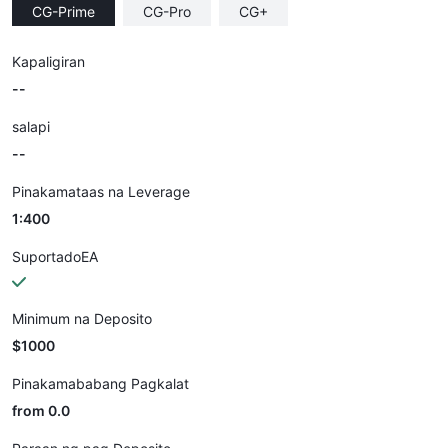
CG-Prime
CG-Pro
CG+
Kapaligiran
--
salapi
--
Pinakamataas na Leverage
1:400
SuportadoEA
Minimum na Deposito
$1000
Pinakamababang Pagkalat
from 0.0