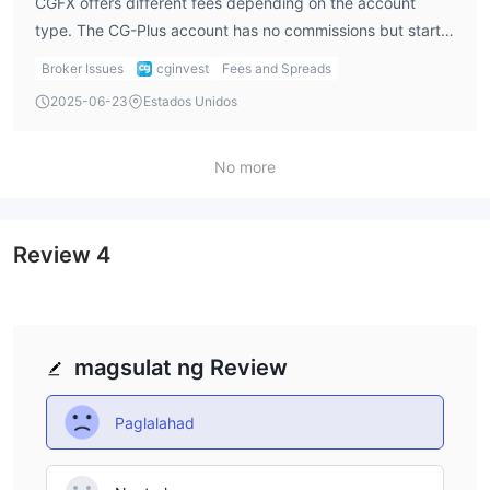
CGFX offers different fees depending on the account
type. The CG-Plus account has no commissions but starts
with spreads from 1.0 pips, while the CG-PRO and CG
Broker Issues
cginvest
Fees and Spreads
Prime accounts offer tighter spreads but charge
2025-06-23
Estados Unidos
commissions of $5 and $3 per lot, respectively. The
spread structure is competitive, but the commissions
could add up, especially for frequent traders.
No more
Review
4
magsulat ng Review
Paglalahad