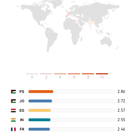
0
2
4
6
8
10
2.86
PS
2.72
JO
2.57
EG
2.55
IN
2.46
FR