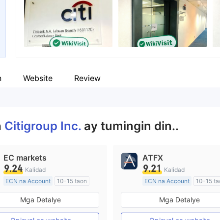
empleyado ng kumpanya
--
n
Website
Review
a
Citigroup Inc.
ay tumingin din..
EC markets
ATFX
9.24
9.21
Kalidad
Kalidad
ECN na Account
10-15 taon
ECN na Account
10-15 ta
Kinokontrol sa Australia
Kinokontrol sa Australia
Mga Detalye
Mga Detalye
Paggawa ng Market (MM)
Paggawa ng Market (MM)
Pangunahing label na MT4
Pangunahing label na MT4