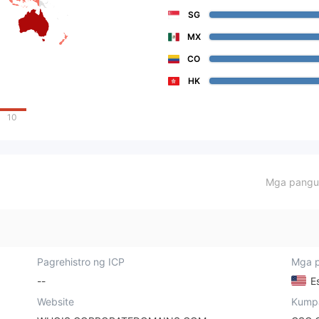
SG
MX
CO
HK
10
Mga pangun
Pagrehistro ng ICP
Mga p
--
Es
Website
Kump