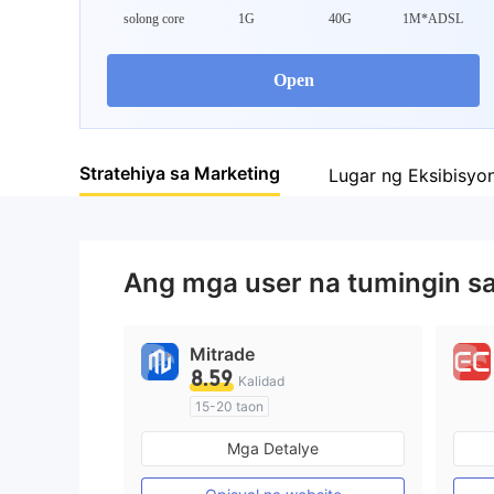
solong core
1G
40G
1M*ADSL
Open
Stratehiya sa Marketing
Lugar ng Eksibisyo
Ang mga user na tumingin s
Mitrade
8.59
Kalidad
15-20 taon
Kinokontrol sa Australia
Mga Detalye
Paggawa ng Market (MM)
Pansariling pagsasaliksik