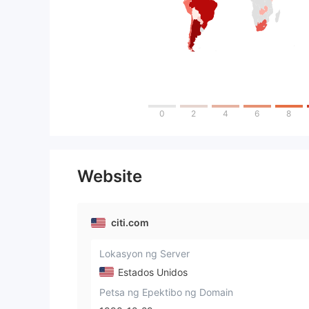
0
2
4
6
8
Website
citi.com
Lokasyon ng Server
Estados Unidos
Petsa ng Epektibo ng Domain