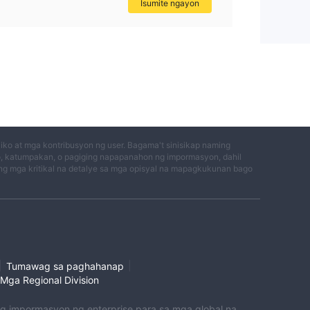
Isumite ngayon
ko at mga kontribusyon ng user. Bagama't sinisikap naming
o, katumpakan, o pagiging napapanahon ng impormasyon, dahil
g mga kritikal na detalye sa mga opisyal na mapagkukunan bago
|
|
Tumawag sa paghahanap
Mga Regional Division
 ng impormasyon ng enterprise para sa mga global na