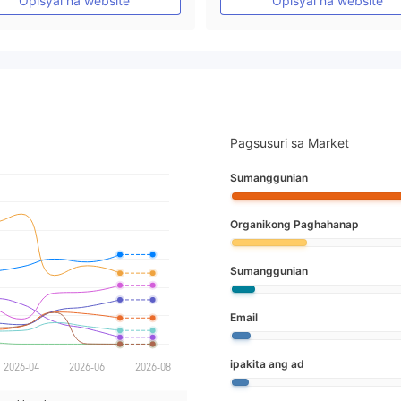
Opisyal na website
Opisyal na website
Pagsusuri sa Market
Sumanggunian
Organikong Paghahanap
Sumanggunian
Email
ipakita ang ad