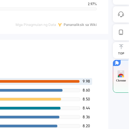
2.97%
Mga Pinagmulan ng Data
Pananaliksik sa Wiki
TOP
Chrome
9.98
8.60
8.50
8.44
8.36
8.20