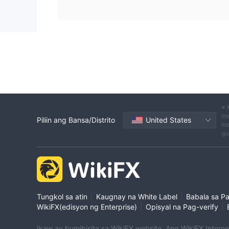
※ 
ma
Piliin ang Bansa/Distrito
United States
ma
gu
|
|
Tungkol sa atin
Kaugnay na White Label
Babala sa P
|
|
WikiFX(edisyon ng Enterprise)
Opisyal na Pag-verify
Ikaw ay bumibisita sa WikiFX website. Ang WikiFX Intern