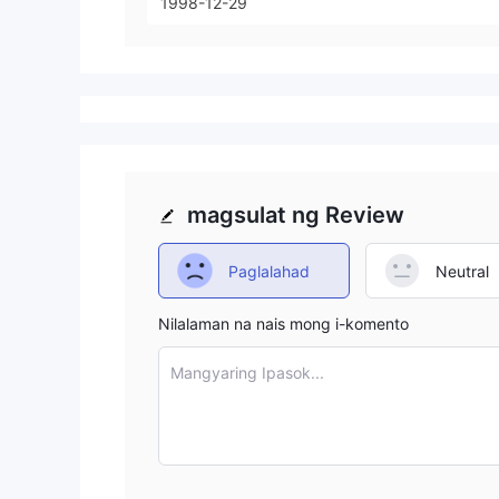
1998-12-29
magsulat ng Review
Paglalahad
Neutral
Nilalaman na nais mong i-komento
Mangyaring Ipasok...