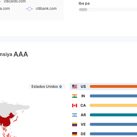
iba pa
AAA
nsiya
Estados Unidos
US
IN
CA
AR
VE
DE