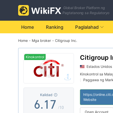
0
Global Broker Platform ng
0
1
Pagtatanong sa Regulatoryo
1
2
Home
Ranking
Paglalahad
Home
-
Mga broker
-
Citigroup Inc.
2
3
3
4
Citigroup I
Kinokontrol
Estados Unidos
4
5
Kinokontrol sa Mala
Paggawa ng Mark
|
5
0
6
Pandaigdigang n
|
Katamtamang pote
|
Kalidad
6
.
1
7
Website
/10
Open Account