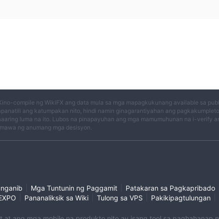
Kino-compile ng WikiFX ang data mula sa mga mapagkukunang available sa publi
panatili ang katumpakan nito, hindi namin ginagarantiyahan ang pagkakumplet
aaring luma na ito. Lubos na pinapayuhan ang mga mamumuhunan na i-verify an
mawa ng anumang mga desisyon.
|
|
anganib
Mga Tuntunin ng Paggamit
Patakaran sa Pagkapribado
|
|
|
|
EXPO
Pananaliksik sa Wiki
Tulong sa VPS
Pakikipagtulungan
et at ang mga mobile na produkto nito ay isang tool sa paghahanap