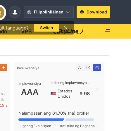
Filippiiniläinen
Download
ult language?
Switch
ado
VPS
Impluwensiya
Kontak
Index ng impluwensya NO.1
https
Impluwensiya
AAA
Estados
Level 
9.98
 sa
Unidos
cial P
nib
000 La
.15
Nalampasan ang
61.70%
(na) broker
Lugar ng Eksibisyon
Istatistika ng Paghahanap
Pag-advertis