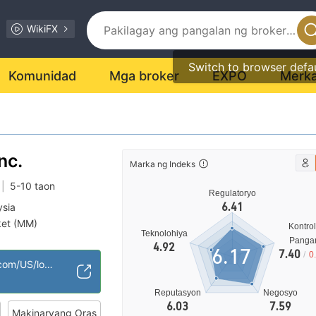
WikiFX
Switch to browser defa
Komunidad
Mga broker
EXPO
Merk
nc.
Marka ng Indeks
|
5-10 taon
Regulatoryo
6.41
ysia
et (MM)
Kontrol
Teknolohiya
egosyo
Panga
4.92
6.17
7.40
/
0
nsyal na peligro
https://online.citi.com/US/login.do
Reputasyon
Negosyo
6.03
7.59
Makinaryang Oras