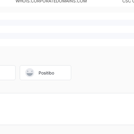
WHOIS.CORPORATEDOMAINS.COM
CSC 
Positibo