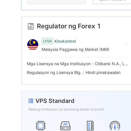
7
2
8
8
3
9
Regulator ng Forex
1
9
4
Kinokontrol
LFSA
Malaysia Paggawa ng Market (MM)
5
Mga Lisensya na Mga Institusyon：Citibank N.A., Labuan Branch ( Labuan Bank )
6
Regulasyon ng Lisensya Blg.：Hindi pinakawalan
7
VPS Standard
8
Walang limitasyon sa anumang dealer account
9