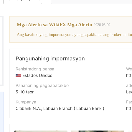
Mga Alerto sa WikiFX Mga Alerto
2026-08-09
Pangunahing impormasyon
Rehistradong bansa
We
Estados Unidos
htt
Panahon ng pagpapatakbo
ad
5-10 taon
Kumpanya
Fa
Citibank N.A., Labuan Branch ( Labuan Bank )
ht
Pagwawasto
X
Citigroup Inc.
htt