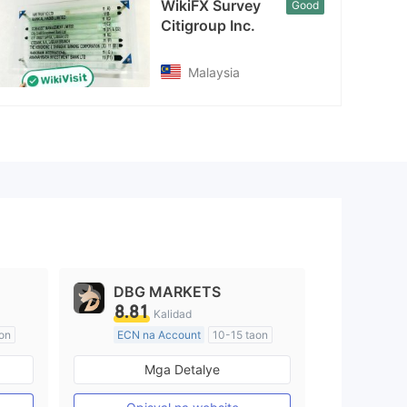
WikiFX Survey
Good
Citigroup Inc.
Malaysia
DBG MARKETS
8.81
Kalidad
on
ECN na Account
10-15 taon
Kinokontrol sa Australia
Mga Detalye
Paggawa ng Market (MM)
Pangunahing label na MT4