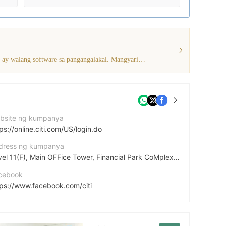
Ang kasalukuyang impormasyon ay nagpapakita na ang broker na ito ay walang software sa pangangalakal. Mangyaring magkaroon ng kamalayan!
bsite ng kumpanya
ps://online.citi.com/US/login.do
dress ng kumpanya
Level 11(F), Main OFFice Tower, Financial Park CoMplex, Jalan Merdeka, 87000 Labuan F.T.
cebook
tps://www.facebook.com/citi
ps://www.twitter.com/citi