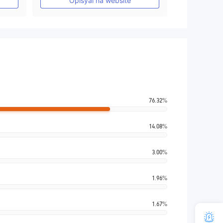
Opisyal na website
76.32%
14.08%
3.00%
1.96%
1.67%