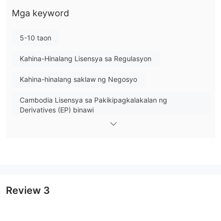
Investments Commission (ASIC).
Mga keyword
Ano ang Maaari Kong I-trade sa Goldwell Capital?
5-10 taon
Forex,
Sa Goldwell Capital, maaari kang mag-trade ng
Precious Metals, at CFDs
.
Kahina-Hinalang Lisensya sa Regulasyon
Spread at Commission
Kahina-hinalang saklaw ng Negosyo
Cambodia Lisensya sa Pakikipagkalakalan ng
Derivatives (EP) binawi
Mataas na potensyal na peligro
Review
3