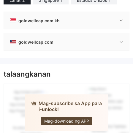
Lahat
2
Singapore
1
Estados Unidos
1
goldwellcap.com.kh
goldwellcap.com
talaangkanan
Mag-subscribe sa App para
i-unlock!
Goldwell
Capital
Mag-download ng APP