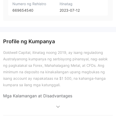
Numero ng Rehistro
Itinatag
669654540
2023-07-12
Profile ng Kumpanya
Goldwell Capital, itinatag noong 2019, ay isang reguladong
Australyanong kumpanya ng serbisyong pinansyal, nag-aalok
ng pagkalakal sa Forex, Mahahalagang Metal, at CFDs. Ang
minimum na deposito na kinakailangan upang magbukas ng
isang account ay napakataas na $1 500, na kahanga-hanga
kumpara sa ilang mga katunggali.
Mga Kalamangan at Disadvantages
Ang Goldwell Capital ay Legit?
Oo, ang Goldwell ay regulado ng Australian Securities and