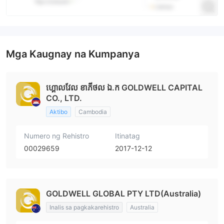
Mga Kaugnay na Kumpanya
ហ្គោលវែល ខាភីថល ឯ.ក GOLDWELL CAPITAL
CO., LTD.
Aktibo
Cambodia
Numero ng Rehistro
Itinatag
00029659
2017-12-12
GOLDWELL GLOBAL PTY LTD(Australia)
Inalis sa pagkakarehistro
Australia