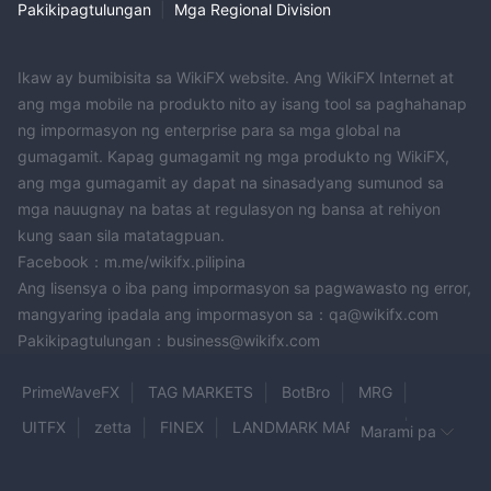
Pakikipagtulungan
|
Mga Regional Division
Ikaw ay bumibisita sa WikiFX website. Ang WikiFX Internet at
ang mga mobile na produkto nito ay isang tool sa paghahanap
ng impormasyon ng enterprise para sa mga global na
gumagamit. Kapag gumagamit ng mga produkto ng WikiFX,
ang mga gumagamit ay dapat na sinasadyang sumunod sa
mga nauugnay na batas at regulasyon ng bansa at rehiyon
kung saan sila matatagpuan.
Facebook：m.me/wikifx.pilipina
Ang lisensya o iba pang impormasyon sa pagwawasto ng error,
mangyaring ipadala ang impormasyon sa：qa@wikifx.com
Pakikipagtulungan：business@wikifx.com
PrimeWaveFX
TAG MARKETS
BotBro
MRG
UITFX
zetta
FINEX
LANDMARK MARKETS
Marami pa
neotrades
Wealth World Financial
VEXAtrade