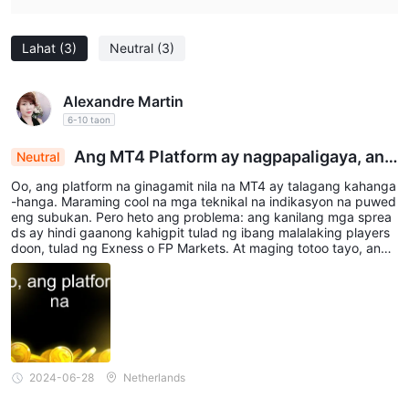
Lahat
(3)
Neutral
(3)
Alexandre Martin
6-10 taon
Ang MT4 Platform ay nagpapaligaya, ang
Neutral
mas maluwag na mga spread ay nagpapalakas ng
Oo, ang platform na ginagamit nila na MT4 ay talagang kahanga
mga saloobin ng pag-alis
-hanga. Maraming cool na mga teknikal na indikasyon na puwed
eng subukan. Pero heto ang problema: ang kanilang mga sprea
ds ay hindi gaanong kahigpit tulad ng ibang malalaking players
doon, tulad ng Exness o FP Markets. At maging totoo tayo, ang
mga napakapitpit na spreads na iyon ay maaaring magdulot ng
malaking pagkakaiba sa iyong mga kita. Mahal ko ang platform
at bilis nito, pero kailangan kong maging tapat, ang mga mas m
aluwag na spreads ay nagtutukso sa akin na lumipat.
2024-06-28
Netherlands