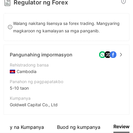
Regulator ng Forex
8
9
Walang nakitang lisensya sa forex trading. Mangyaring
magkaroon ng kamalayan sa mga panganib.
Pangunahing impormasyon
Rehistradong bansa
Cambodia
Panahon ng pagpapatakbo
5-10 taon
Kumpanya
Goldwell Capital Co., Ltd
Pagwawasto
Goldwell Capital
Review
ugnay na Kumpanya
Buod ng kumpanya
empleyado ng kumpanya