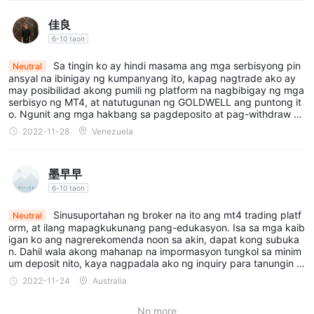
佳良
6-10 taon
Sa tingin ko ay hindi masama ang mga serbisyong pin
Neutral
ansyal na ibinigay ng kumpanyang ito, kapag nagtrade ako ay
may posibilidad akong pumili ng platform na nagbibigay ng mga
serbisyo ng MT4, at natutugunan ng GOLDWELL ang puntong it
o. Ngunit ang mga hakbang sa pagdeposito at pag-withdraw ay
medyo mahirap. Pakiramdam ko ay nag-aaksaya ako ng oras.
2022-11-28
Venezuela
墨早早
6-10 taon
Sinusuportahan ng broker na ito ang mt4 trading platf
Neutral
orm, at ilang mapagkukunang pang-edukasyon. Isa sa mga kaib
igan ko ang nagrerekomenda noon sa akin, dapat kong subuka
n. Dahil wala akong mahanap na impormasyon tungkol sa minim
um deposit nito, kaya nagpadala ako ng inquiry para tanungin a
ng customer support nito, ang nakakainis sa akin ay patuloy ako
2022-11-24
Australia
ng pinipilit ng customer support nila na magdeposito, nangako s
a akin na mataas ang kita. Pamilyar ba kayo diyan? Tila isang tip
No more
ikal na scam. Dito natapos ang kwento ko, hindi ko ginamit itong