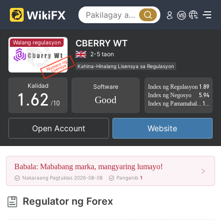
1
2
3
CBERRY WT
Walang regulasyon
4
0
2-5 taon
Kahina-Hinalang Lisensya sa Regulasyon
0
5
1
Pansariling pagsasaliksik
Kalidad
Software
Index ng Regulasyon
1.89
Kahina-hinalang saklaw ng Negosyo
1
.
6
2
Index ng Negosyo
5.94
Good
Mataas na potensyal na peligro
/10
Index ng Pamamahala sa Panganib
1.79
2
7
3
Open Account
Website
3
8
4
4
9
5
Babala: Mababang marka, mangyaring lumayo!
5
6
Nakaraang Pagtuklas 2026-08-08
Panganib
1
6
7
Regulator ng Forex
7
8