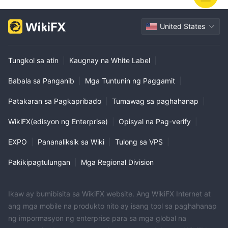
United States
Tungkol sa atin
|
Kaugnay na White Label
|
Babala sa Panganib
|
Mga Tuntunin ng Paggamit
|
Patakaran sa Pagkapribado
|
Tumawag sa paghahanap
|
WikiFX(edisyon ng Enterprise)
|
Opisyal na Pag-verify
|
EXPO
|
Pananaliksik sa Wiki
|
Tulong sa VPS
|
Pakikipagtulungan
|
Mga Regional Division
Ikaw ay bumibisita sa WikiFX website. Ang WikiFX Internet at
ang mga mobile na produkto nito ay isang tool sa paghahanap
ng impormasyon ng enterprise para sa mga global na