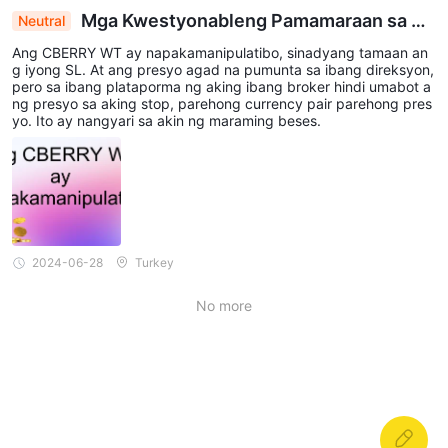
Mga Kwestyonableng Pamamaraan sa Pa
Neutral
gkalakal: Ang Sinasabing Pagmanipula ng CBERR
Ang CBERRY WT ay napakamanipulatibo, sinadyang tamaan an
Y WT sa Stop Loss
g iyong SL. At ang presyo agad na pumunta sa ibang direksyon,
pero sa ibang plataporma ng aking ibang broker hindi umabot a
ng presyo sa aking stop, parehong currency pair parehong pres
yo. Ito ay nangyari sa akin ng maraming beses.
2024-06-28
Turkey
No more