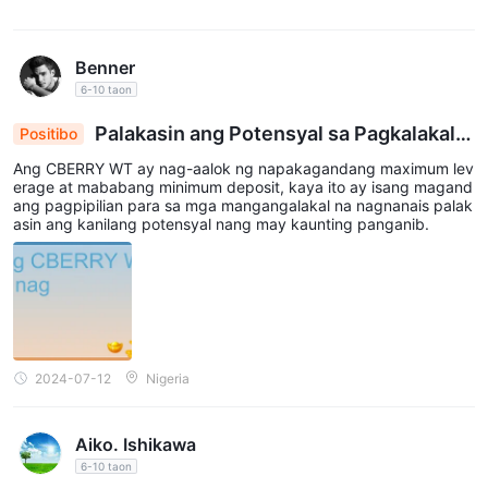
Benner
6-10 taon
Palakasin ang Potensyal sa Pagkalakal g
Positibo
amit ang CBERRY WT: Mababang Deposito, Mata
Ang CBERRY WT ay nag-aalok ng napakagandang maximum lev
as na Leverage
erage at mababang minimum deposit, kaya ito ay isang magand
ang pagpipilian para sa mga mangangalakal na nagnanais palak
asin ang kanilang potensyal nang may kaunting panganib.
2024-07-12
Nigeria
Aiko. Ishikawa
6-10 taon