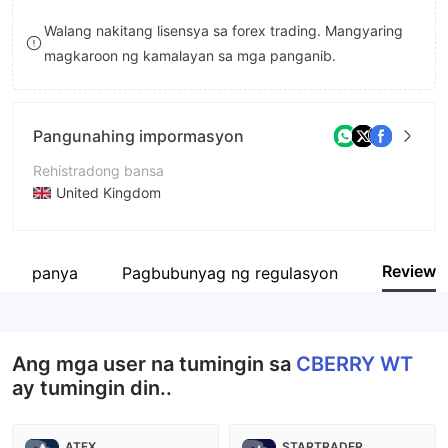
8
9
Walang nakitang lisensya sa forex trading. Mangyaring
magkaroon ng kamalayan sa mga panganib.
9
Pangunahing impormasyon
Rehistradong bansa
United Kingdom
Panahon ng pagpapatakbo
2-5 taon
Review
 kumpanya
Pagbubunyag ng regulasyon
Kumpanya
CBERRY WT FOREX LIMITED
Ang mga user na tumingin sa
CBERRY WT
ay tumingin din..
ATFX
STARTRADER