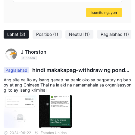
Isumite ngayon
Lahat
(3)
Positibo
(1)
Neutral
(1)
Paglalahad
(1)
J Thorston
3-5 taon
hindi makakapag-withdraw ng pondo,
Paglalahad
ipinadala ang pondo sa ibang tao.
Ang site na ito ay isang ganap na panloloko sa pagpatay ng bab
oy at ang Chinese Thai na lalaki na namamahala sa organisasyon
g ito ay isang kriminal.
2024-06-22
Estados Unidos