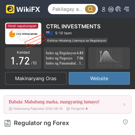
2
3
4
CTRL INVESTMENTS
Hindi napatunayan
5
0
5-10 taon
Kahina-Hinalang Lisensya sa Regulasyon
0
6
1
Kahina-hinalang saklaw ng Negosyo
Kalidad
Index ng Regulasyon
4.83
Mataas na potensyal na peligro
1
.
7
2
Index ng Negosyo
7.06
/10
Index ng Pamamahala sa Panganib
1.86
2
8
3
Makinaryang Oras
Website
3
9
4
4
5
Babala: Mababang marka, mangyaring lumayo!
5
6
Nakaraang Pagtuklas 2026-08-05
Panganib
4
6
7
Regulator ng Forex
7
8