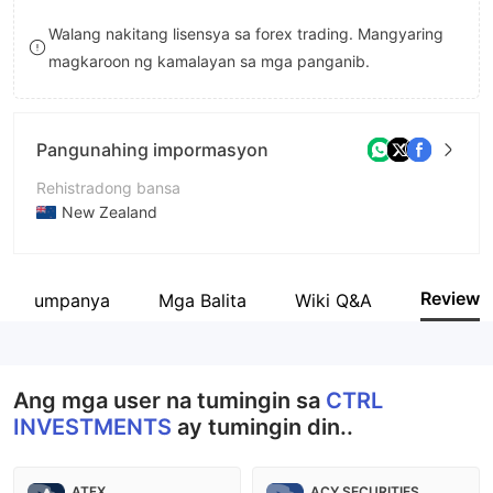
8
9
Walang nakitang lisensya sa forex trading. Mangyaring
magkaroon ng kamalayan sa mga panganib.
9
Pangunahing impormasyon
Rehistradong bansa
New Zealand
Panahon ng pagpapatakbo
5-10 taon
Review
ng kumpanya
Mga Balita
Wiki Q&A
Kumpanya
CTRL Investments
Ang mga user na tumingin sa
CTRL
INVESTMENTS
ay tumingin din..
ATFX
ACY SECURITIES