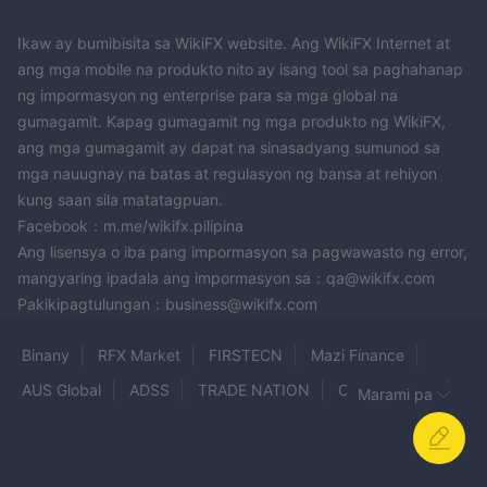
mga pondo. ipinapayong suriing mabuti ang mga magagamit na
opsyon sa pagbabayad bago pumili CTRL Investments bilang
Ikaw ay bumibisita sa WikiFX website. Ang WikiFX Internet at
ang mga mobile na produkto nito ay isang tool sa paghahanap
isang broker, lalo na kung ang mga partikular na paraan ng
ng impormasyon ng enterprise para sa mga global na
pagbabayad ay mahalaga sa iyo.
gumagamit. Kapag gumagamit ng mga produkto ng WikiFX,
ang oras ng pagproseso ng withdrawal sa CTRL Investments ay
ang mga gumagamit ay dapat na sinasadyang sumunod sa
karaniwang hanggang limang araw ng negosyo. mahalagang
mga nauugnay na batas at regulasyon ng bansa at rehiyon
tandaan na ang timeframe na ito ay isang pagtatantya at
kung saan sila matatagpuan.
maaaring mag-iba depende sa iba't ibang salik, kabilang ang
Facebook：m.me/wikifx.pilipina
napiling paraan ng pagbabayad at anumang potensyal na
Ang lisensya o iba pang impormasyon sa pagwawasto ng error,
pagkaantala na dulot ng mga third-party na nagproseso ng
mangyaring ipadala ang impormasyon sa：qa@wikifx.com
pagbabayad o mga bangko.
Pakikipagtulungan：business@wikifx.com
Suporta sa Customer
Binany
RFX Market
FIRSTECN
Mazi Finance
Maaaring makipag-ugnayan ang mga kliyente sa customer
AUS Global
ADSS
TRADE NATION
OROKU EDGE
support team sa pamamagitan ng iba't ibang channel, kabilang
Marami pa
ang email at telepono. Gayunpaman, ang suporta sa online na
BullONTRADE
Upway
SJFX
IX Brokers
chat ay hindi magagamit sa ngayon. Ang koponan ng suporta
Level Finco
Roc Bank
Zacks Trade
sa customer ay nakatuon sa pagbibigay ng napapanahon at