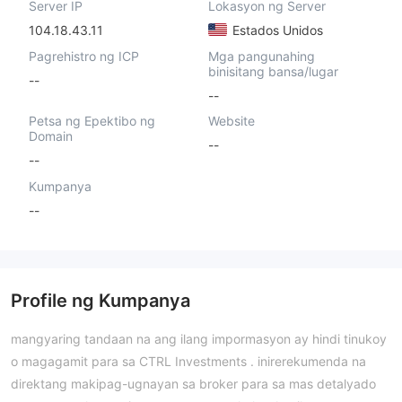
Server IP
Lokasyon ng Server
104.18.43.11
Estados Unidos
Pagrehistro ng ICP
Mga pangunahing
binisitang bansa/lugar
--
--
Petsa ng Epektibo ng
Website
Domain
--
--
Kumpanya
--
Profile ng Kumpanya
mangyaring tandaan na ang ilang impormasyon ay hindi tinukoy
o magagamit para sa CTRL Investments . inirerekumenda na
direktang makipag-ugnayan sa broker para sa mas detalyado