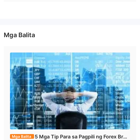
sharia. ang mga account na ito ay idinisenyo upang matugunan
ang mga natatanging pangangailangan ng islamic na
pananalapi, tulad ng pagbabawal ng interes. ang maximum na
1:400
leverage na inaalok ng broker ay hanggang sa
, na
nagbibigay sa mga mangangalakal ng potensyal na palakasin
Mga Balita
ang kanilang mga posisyon sa pangangalakal. Gayunpaman,
mahalagang tandaan na ang mas mataas na leverage ay
nagdadala din ng mas mataas na panganib, kaya pinapayuhan
ang maingat na pamamahala sa panganib.
MT4
Ang magagamit na platform ng kalakalan ay
, na malawak
na kinikilala at tanyag sa mga mangangalakal. nagbibigay din
sila ng demo account para sa mga mangangalakal upang
maisagawa ang kanilang mga estratehiya. pagdating sa
suporta sa customer, CTRL Investments nag-aalok ng tulong sa
pamamagitan ng email at telepono. tinitiyak nito na madaling
maabot ng mga mangangalakal ang anumang mga katanungan
o suporta na maaaring kailanganin nila sa kabuuan ng kanilang
paglalakbay sa pangangalakal.
5 Mga Tip Para sa Pagpili ng Forex Brok
Mga Balita