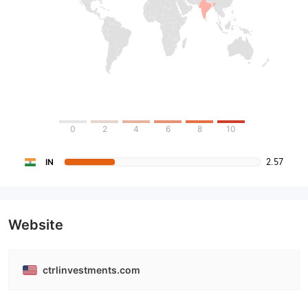
0
2
4
6
8
10
2.57
IN
Website
ctrlinvestments.com