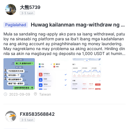
大熊5739
mag-iba depende sa uri ng account at trading platform na
3-5 taon
napili.
Huwag kailanman mag-withdraw ng p
Paglalahad
Paano magbukas ng account?
era
Mula sa sandaling nag-apply ako para sa isang withdrawal, patu
pagbubukas ng account sa CTRL Investments ay isang
loy na sinasabi ng platform para sa iba't ibang mga kadahilanan
tuwirang proseso na maaaring kumpletuhin sa ilang simpleng
na ang aking account ay pinaghihinalaan ng money laundering.
May nagreklamo na may problema sa aking account. Hiniling din
hakbang.
nila sa akin na magbayad ng deposito na 1,000 USDT at humingi
upang magsimula, bisitahin ang opisyal na website ng CTRL
ng mga bank statement. Tapos hindi na nila ako pinansin.
Investments at hanapin ang "bukas na account" o "mag-sign
up" na buton. i-click ito upang simulan ang pamamaraan ng
pagbubukas ng account.
Ididirekta ka sa isang pahina ng pagpaparehistro kung saan
kailangan mong ibigay ang iyong personal na impormasyon,
2023-09-09
Taiwan
kabilang ang iyong buong pangalan, email address, numero ng
telepono, at bansang tinitirhan. Bukod pa rito, maaaring
FX8583568842
kailanganin mong piliin ang gustong uri ng account, gaya ng
3-5 taon
demo o Islamic account.
kapag napunan mo na ang mga kinakailangang detalye, suriing