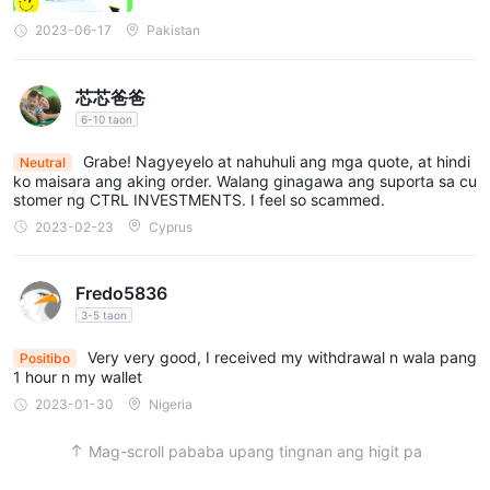
2023-06-17
Pakistan
Platform ng kalakalan
CTRL Investmentsnag-aalok ng matatag na platform ng
芯芯爸爸
kalakalan, ang ctrl trader, na nagbibigay sa mga
6-10 taon
mangangalakal ng malakas at madaling gamitin na karanasan
sa pangangalakal. ang ctrl trader platform ay batay sa sikat at
Grabe! Nagyeyelo at nahuhuli ang mga quote, at hindi
Neutral
malawakang ginagamit na metatrader 4 (mt4) trading platform.
ko maisara ang aking order. Walang ginagawa ang suporta sa cu
stomer ng CTRL INVESTMENTS. I feel so scammed.
binibigyang-daan nito ang mga mangangalakal na ma-access
2023-02-23
Cyprus
ang real-time na data ng merkado, magsagawa ng mga trade,
pag-aralan ang mga chart at indicator, at pamahalaan ang
kanilang mga trading account nang mahusay. na may user-
Fredo5836
friendly na interface at mga advanced na feature, ang platform
3-5 taon
ng ctrl trader ay nagbibigay-daan sa mga mangangalakal na
Very very good, I received my withdrawal n wala pang
Positibo
gumawa ng matalinong mga desisyon sa pangangalakal at
1 hour n my wallet
samantalahin ang mga pagkakataon sa merkado. kung ito man
2023-01-30
Nigeria
ay paglalagay ng mga market order, pagtatakda ng stop-loss
Mag-scroll pababa upang tingnan ang higit pa
at take-profit na antas, o paggamit ng mga ekspertong
tagapayo, ang ctrl trader platform ay nag-aalok ng hanay ng