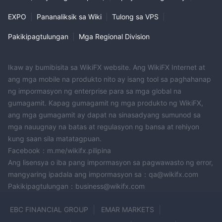
broker na may limitadong impormasyon sa website
EXPO
|
Pananaliksik sa Wiki
|
Tulong sa VPS
|
nito
. habang sinasabi nitong nag-aalok ng seguro sa pera ng
Pakikipagtulungan
|
Mga Regional Division
kliyente (cmi) at isang network ng mga pandaigdigang
tagapagbigay ng serbisyo sa pananalapi, mahalagang tandaan
na ang pagiging unregulated ay nangangahulugan na ang mga
Ikaw ay bumibisita sa WikiFX website. Ang WikiFX Internet at
kliyente ay maaaring walang parehong antas ng proteksyon
ang mga mobile na produkto nito ay isang tool sa paghahanap
tulad ng sa isang regulated na broker. FxWinning Ang website
ng impormasyon ng enterprise para sa mga global na
ng website ay walang transparency sa mga lugar tulad ng
gumagamit. Kapag gumagamit ng mga produkto ng WikiFX,
impormasyon ng account, mga gastos sa pangangalakal, at
ang mga gumagamit ay dapat na sinasadyang sumunod sa
mga proseso ng pagdedeposito/pag-withdraw. nag-aalok ang
mga nauugnay na batas at regulasyon ng bansa at rehiyon
broker ng metatrader 4 at 5 bilang mga platform ng kalakalan,
kung saan sila matatagpuan.
ngunit walang impormasyon sa leverage ng kalakalan.
Facebook：m.me/wikifx.pilipina
bukod pa rito, FxWinning ay walang seksyon ng edukasyon, na
Ang lisensya o iba pang impormasyon sa pagwawasto ng error,
maaaring maging isang disbentaha para sa mga mangangalakal
mangyaring ipadala ang impormasyon sa：qa@wikifx.com
na naghahanap upang mapabuti ang kanilang mga kasanayan.
Pakikipagtulungan：business@wikifx.com
habang nag-aalok ang customer service ng suporta sa
EBC FINANCIAL GROUP
EMAR MARKETS
maraming wika, available lang ito 24/5. sa pangkalahatan,