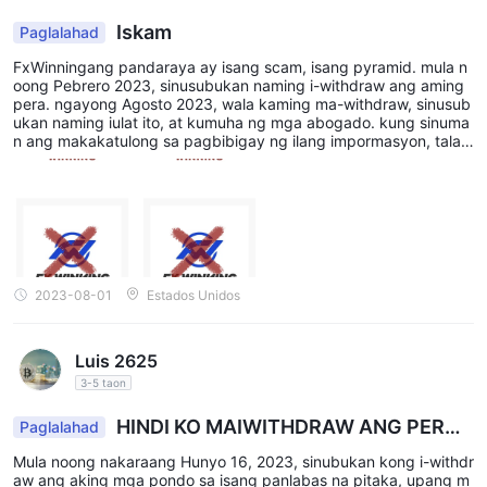
ay maaaring pumili sa pagitan ng mga pinuno ng
Iskam
Paglalahad
MetaTrader4 at MetaTrader5
merkado
. Ang parehong mga
FxWinningang pandaraya ay isang scam, isang pyramid. mula n
platform ay kilala para sa kanilang user-friendly na interface at
oong Pebrero 2023, sinusubukan naming i-withdraw ang aming
angkop para sa parehong baguhan at may karanasan na mga
pera. ngayong Agosto 2023, wala kaming ma-withdraw, sinusub
ukan naming iulat ito, at kumuha ng mga abogado. kung sinuma
mangangalakal. Maaaring ma-access ng mga kliyente ang mga
n ang makakatulong sa pagbibigay ng ilang impormasyon, talag
platform ng pangangalakal sa iba't ibang device kabilang
ang pahahalagahan namin ito
PC, Android, at iOS
ang
.
Ang mga platform ay nag-aalok ng isang hanay ng mga tampok
tulad ng mga advanced na tool sa pag-chart, real-time na mga
quote sa merkado, mga automated na opsyon sa kalakalan, at
maraming uri ng order. Ang kakayahang gumamit ng mga
2023-08-01
Estados Unidos
Expert Advisors (EAs) ay magagamit din sa mga platform, na
maaaring maging kapaki-pakinabang para sa mga
Luis 2625
mangangalakal na mas gusto ang mga automated na diskarte
3-5 taon
sa pangangalakal.
HINDI KO MAIWITHDRAW ANG PERA
Tingnan ang talahanayan ng paghahambing ng platform ng
Paglalahad
KO
kalakalan sa ibaba:
Mula noong nakaraang Hunyo 16, 2023, sinubukan kong i-withdr
aw ang aking mga pondo sa isang panlabas na pitaka, upang m