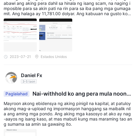
Mga Deposito at Pag-withdraw
abawi ang aking pera dahil sa hinala ng isang scam, na naging i
mposible para sa akin pati na rin para sa iba pang mga gumaga
hindi maliwanag kung paano gumagana
FxWinningay
mit. Ang halaga ay 11,781.00 dolyar. Ang kabuuan na gusto kon
g kunin ay 11,780.00. Noong nag-withdraw ako, hindi sila sumun
ang mga deposito at pag-withdraw
. Ang mga wire
od sa mga tagubilin dahil imposibleng i-upload ang dokumento,
transfer, MasterCard, VISA, Maestro at ilang mga processor ng
ang larawan ng iyong mukha at isang resibo ng address na kanil
ang hinihiling. Gusto ko talagang ibalik ang aking pera at lubos a
e-wallet tulad ng Skrill, Neteller, PayPal at iba pa ay ilan sa
kong nagpapasalamat sa anumang tulong.
pinakamadalas at sikat na paraan ng pagbabayad na
pinangangasiwaan ng karamihan sa mga Forex broker. Ang bilis
2023-07-21
Estados Unidos
ng pag-withdraw ng mga pondo mula sa isang forex broker ay
isa rin sa pinakamahalagang salik sa pagbuo ng reputasyon ng
isang broker.
Daniel Fx
3-5 taon
FxWinningminimum na deposito kumpara sa iba pang mga
broker
Nai-withhold ko ang pera mula noong
Paglalahad
Enero.
Tingnan ang talahanayan ng paghahambing ng bayad sa
Mayroon akong ebidensya ng aking pinigil na kapital, at patuloy
akong mag-a-upload ng impormasyon hanggang sa maibalik nil
ibaba:
a ang aming mga pondo. Ang aking mga kasosyo at ako ay nag
Tandaan: Maaaring mag-iba ang mga bayarin sa deposito at
-aayos ng isang kaso, at mas mabuti kung mas maraming tao an
g sumama sa amin sa gawaing ito.
withdrawal depende sa paraan ng pagbabayad at bansa ng
kliyente. Ang impormasyong ibinigay sa talahanayan ay isang