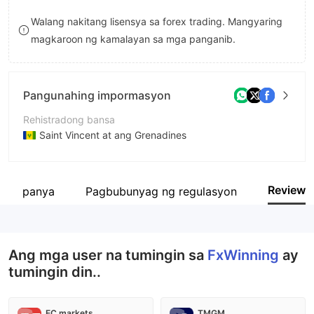
8
Walang nakitang lisensya sa forex trading. Mangyaring
magkaroon ng kamalayan sa mga panganib.
9
Pangunahing impormasyon
Rehistradong bansa
Saint Vincent at ang Grenadines
Panahon ng pagpapatakbo
2-5 taon
Review
 kumpanya
Pagbubunyag ng regulasyon
Kumpanya
FxWinning Limited
Ang mga user na tumingin sa
FxWinning
ay
tumingin din..
EC markets
TMGM