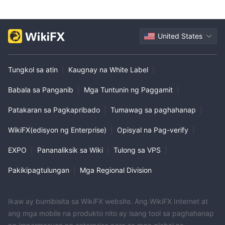
United States
Tungkol sa atin
|
Kaugnay na White Label
|
Babala sa Panganib
|
Mga Tuntunin ng Paggamit
|
Patakaran sa Pagkapribado
|
Tumawag sa paghahanap
|
WikiFX(edisyon ng Enterprise)
|
Opisyal na Pag-verify
|
EXPO
|
Pananaliksik sa Wiki
|
Tulong sa VPS
|
Pakikipagtulungan
|
Mga Regional Division
Ikaw ay bumibisita sa WikiFX website. Ang WikiFX Internet at
ang mga mobile na produkto nito ay isang tool sa paghahanap