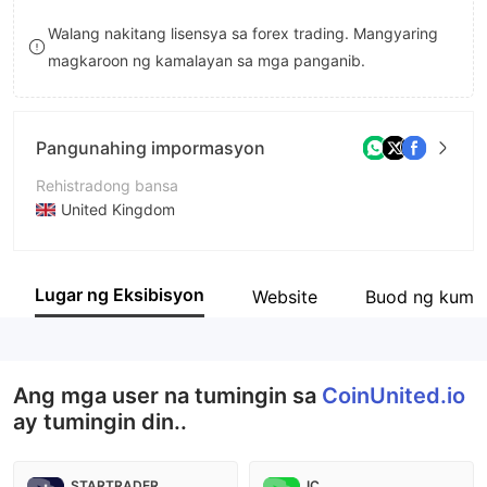
8
9
Walang nakitang lisensya sa forex trading. Mangyaring
magkaroon ng kamalayan sa mga panganib.
9
Pangunahing impormasyon
Rehistradong bansa
United Kingdom
Panahon ng pagpapatakbo
2-5 taon
Lugar ng Eksibisyon
Website
Buod ng kump
Kumpanya
CoinUnited.io
Ang mga user na tumingin sa
CoinUnited.io
ay tumingin din..
STARTRADER
IC