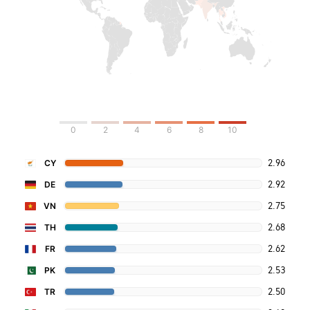
0
2
4
6
8
10
2.96
CY
2.92
DE
2.75
VN
2.68
TH
2.62
FR
2.53
PK
2.50
TR