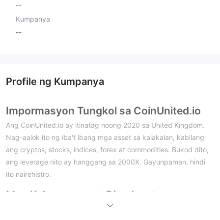
--
Kumpanya
--
Profile ng Kumpanya
Impormasyon Tungkol sa CoinUnited.io
Ang CoinUnited.io ay itinatag noong 2020 sa United Kingdom.
Nag-aalok ito ng iba't ibang mga asset sa kalakalan, kabilang
ang cryptos, stocks, indices, forex at commodities. Bukod dito,
ang leverage nito ay hanggang sa 2000X. Gayunpaman, hindi
ito nairehistro.
Mga Kalamangan at Disadvantages
Tunay ba ang CoinUnited.io?