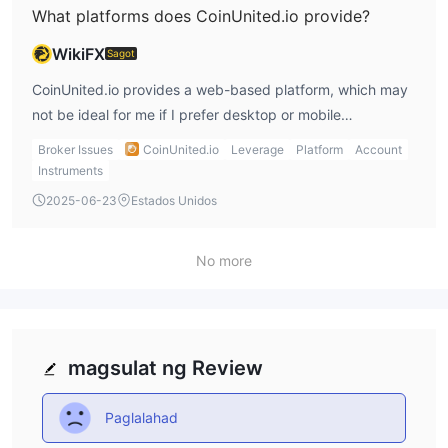
What platforms does CoinUnited.io provide?
WikiFX
Sagot
CoinUnited.io provides a web-based platform, which may
not be ideal for me if I prefer desktop or mobile
applications like MT4 or MT5. While web platforms are
Broker Issues
CoinUnited.io
Leverage
Platform
Account
convenient, they may lack the full range of features
Instruments
available on more advanced platforms. This is something I
2025-06-23
Estados Unidos
would note in my coinunited io review.
No more
magsulat ng Review
Paglalahad