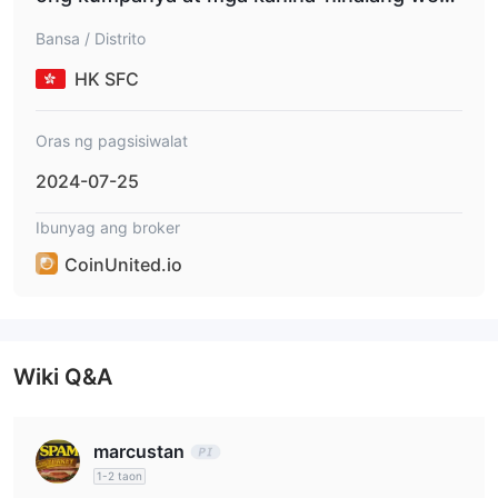
kalakalan.
ite
Bansa / Distrito
Plataforma ng Kalakalan
HK SFC
Deposito at Pag-Atas
Oras ng pagsisiwalat
2024-07-25
Ibunyag ang broker
CoinUnited.io
Wiki Q&A
marcustan
1-2 taon