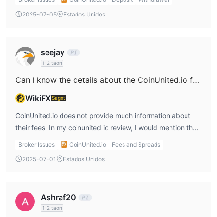
recommend contacting customer support to clarify this
2025-07-05
Estados Unidos
before starting to trade.
seejay
1-2 taon
Can I know the details about the CoinUnited.io fees?
WikiFX
Sagot
CoinUnited.io does not provide much information about
their fees. In my coinunited io review, I would mention that
the platform does not seem to have hidden fees, but there
Broker Issues
CoinUnited.io
Fees and Spreads
are withdrawal fees for certain cryptocurrencies. This lack
2025-07-01
Estados Unidos
of clarity on fees leaves me uncertain about the total cost
of trading.
Ashraf20
1-2 taon