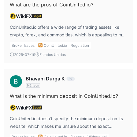
What are the pros of CoinUnited.io?
WikiFX
Sagot
CoinUnited.io offers a wide range of trading assets like
crypto, forex, and commodities, which is appealing to me.
Additionally, the high leverage up to 2000X can lead to
Broker Issues
CoinUnited.io
Regulation
higher profits. However, in my coinunited io review, I would
2025-07-19
Estados Unidos
point out that its unregulated status is a significant
downside.
Bhavani Durga K
1-2 taon
What is the minimum deposit in CoinUnited.io?
WikiFX
Sagot
CoinUnited.io doesn’t specify the minimum deposit on its
website, which makes me unsure about the exact
requirements. In my coinunited io review, I would
Broker Issues
CoinUnited.io
Deposit
Withdrawal