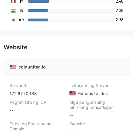
2.48
IT
2.38
IN
2.38
KR
Website
coinunited.io
Server IP
Lokasyon ng Server
172.67.70.163
Estados Unidos
Pagrehistro ng ICP
Mga pangunahing
binisitang bansa/lugar
--
--
Petsa ng Epektibo ng
Website
Domain
--