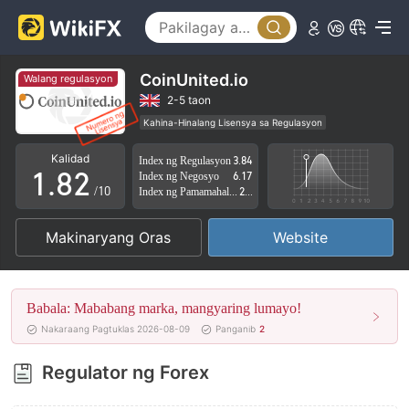
3
4
5
CoinUnited.io
Walang regulasyon
6
0
2-5 taon
Kahina-Hinalang Lisensya sa Regulasyon
0
7
1
Kahina-hinalang saklaw ng Negosyo
Kalidad
Index ng Regulasyon
3.84
Mataas na potensyal na peligro
1
.
8
2
Index ng Negosyo
6.17
/10
Index ng Pamamahala sa Panganib
2.21
2
9
3
Makinaryang Oras
Website
3
4
4
5
Babala: Mababang marka, mangyaring lumayo!
5
6
Nakaraang Pagtuklas 2026-08-09
Panganib
2
6
7
Regulator ng Forex
7
8