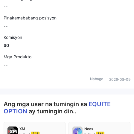
--
Pinakamababang posisyon
--
Komisyon
$0
Mga Produkto
--
Nabago：
2026-08-09
Ang mga user na tumingin sa
EQUITE
OPTION
ay tumingin din..
XM
Neex
9.15
8.64