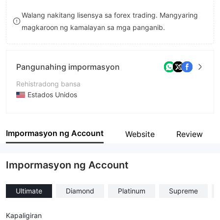
8
Walang nakitang lisensya sa forex trading. Mangyaring
magkaroon ng kamalayan sa mga panganib.
9
Pangunahing impormasyon
Rehistradong bansa
Estados Unidos
Panahon ng pagpapatakbo
1-2 taon
Impormasyon ng Account
Website
Review
Kumpanya
Equitex Option Ltd.
Impormasyon ng Account
Ultimate
Diamond
Platinum
Supreme
Kapaligiran