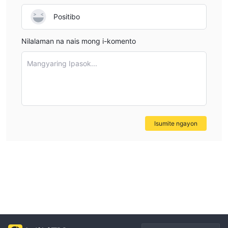
Positibo
Nilalaman na nais mong i-komento
Mangyaring Ipasok...
Isumite ngayon