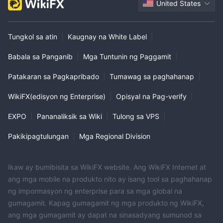
United States
Tungkol sa atin
|
Kaugnay na White Label
|
Babala sa Panganib
|
Mga Tuntunin ng Paggamit
|
Patakaran sa Pagkapribado
|
Tumawag sa paghahanap
|
WikiFX(edisyon ng Enterprise)
|
Opisyal na Pag-verify
|
EXPO
|
Pananaliksik sa Wiki
|
Tulong sa VPS
|
Pakikipagtulungan
|
Mga Regional Division
Ikaw ay bumibisita sa WikiFX website. Ang WikiFX Internet at
ang mga mobile na produkto nito ay isang tool sa paghahanap
ng impormasyon ng enterprise para sa mga global na
gumagamit. Kapag gumagamit ng mga produkto ng WikiFX,
ang mga gumagamit ay dapat na sinasadyang sumunod sa