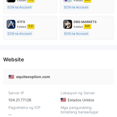
Kalidad
Kalidad
ECN na Account
ECN na Account
15-20 taon
15-20 taon
Kinokontrol sa Australia
Kinokontrol sa Australia
ATFX
DBG MARKETS
Paggawa ng Market (MM)
Paggawa ng Market (MM)
9.21
8.81
Kalidad
Kalidad
Pangunahing label na MT4
Pangunahing label na MT4
ECN na Account
ECN na Account
10-15 taon
10-15 taon
Kinokontrol sa Australia
Kinokontrol sa Australia
Paggawa ng Market (MM)
Paggawa ng Market (MM)
Pangunahing label na MT4
Pangunahing label na MT4
Website
equitexoption.com
Server IP
Lokasyon ng Server
104.21.77.126
Estados Unidos
Pagrehistro ng ICP
Mga pangunahing
binisitang bansa/lugar
--