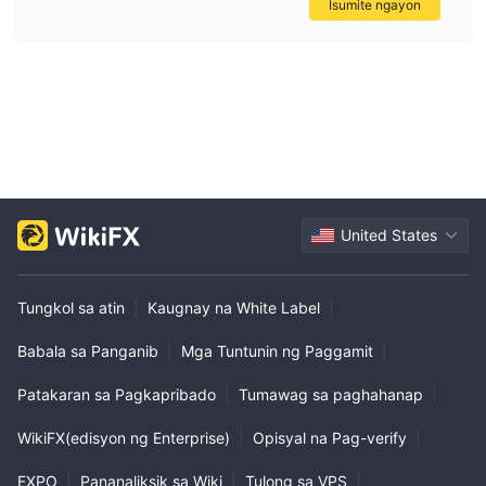
Isumite ngayon
United States
Tungkol sa atin
|
Kaugnay na White Label
|
Babala sa Panganib
|
Mga Tuntunin ng Paggamit
|
Patakaran sa Pagkapribado
|
Tumawag sa paghahanap
|
WikiFX(edisyon ng Enterprise)
|
Opisyal na Pag-verify
|
EXPO
|
Pananaliksik sa Wiki
|
Tulong sa VPS
|