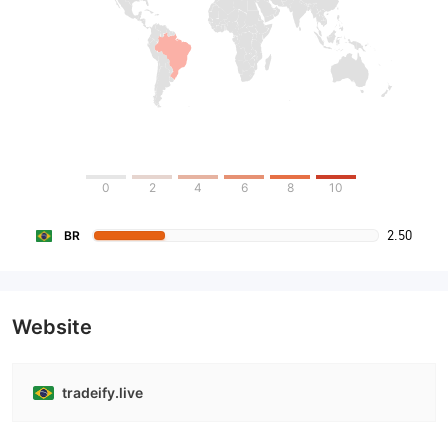
0
2
4
6
8
10
2.50
BR
Website
tradeify.live