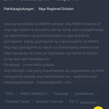
Pakikipagtulungan
|
Mga Regional Division
Ikaw ay bumibisita sa WikiFX website. Ang WikiFX Internet at
ang mga mobile na produkto nito ay isang tool sa paghahanap
ng impormasyon ng enterprise para sa mga global na
gumagamit. Kapag gumagamit ng mga produkto ng WikiFX,
ang mga gumagamit ay dapat na sinasadyang sumunod sa
mga nauugnay na batas at regulasyon ng bansa at rehiyon
kung saan sila matatagpuan.
Facebook：m.me/wikifx.pilipina
Ang lisensya o iba pang impormasyon sa pagwawasto ng error,
mangyaring ipadala ang impormasyon sa：qa@wikifx.com
Pakikipagtulungan：business@wikifx.com
TNFX
ORBIS MARKETS
Tradehall
QuoMarkets
Celestial Trader
Sucden Financial
PO Trade
Marami pa