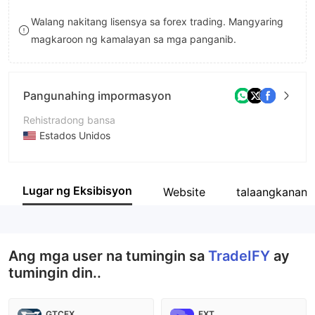
9
7
8
Walang nakitang lisensya sa forex trading. Mangyaring
magkaroon ng kamalayan sa mga panganib.
8
9
9
Pangunahing impormasyon
Rehistradong bansa
Estados Unidos
Panahon ng pagpapatakbo
2-5 taon
Lugar ng Eksibisyon
Website
talaangkanan
Kumpanya
TradeIFY
Ang mga user na tumingin sa
TradeIFY
ay
tumingin din..
GTCFX
FXT