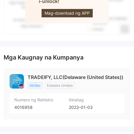
i-unlock!
TradeIFY
Mag-download ng APP
Mga Kaugnay na Kumpanya
TRADEIFY, LLC(Delaware (United States))
Aktibo
Estados Unidos
Numero ng Rehistro
Itinatag
4016958
2023-01-03