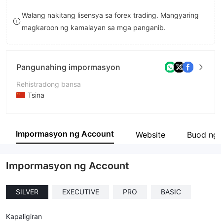
8
Walang nakitang lisensya sa forex trading. Mangyaring
magkaroon ng kamalayan sa mga panganib.
9
Pangunahing impormasyon
Rehistradong bansa
Tsina
Panahon ng pagpapatakbo
2-5 taon
Impormasyon ng Account
Website
Buod ng
Kumpanya
Yobstocktrade
Impormasyon ng Account
SILVER
EXECUTIVE
PRO
BASIC
Kapaligiran