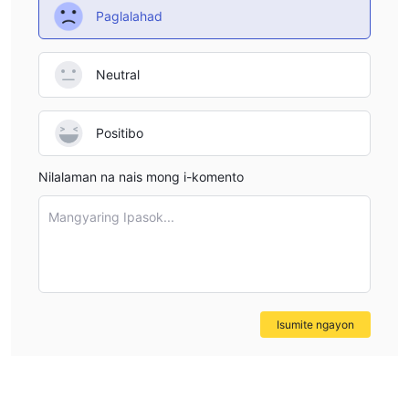
Plataforma ng Pagtitinda
Paglalahad
Pagdedeposito at Pagwiwithdraw
Neutral
Ang tanging paraan ng pagbabayad na ginagamit ng
cryptocurrencies
Yobstocktrade ay ang mga
. Ngunit hindi
binabanggit ang mga konkretong bayarin at oras ng
Positibo
pagproseso.
Nilalaman na nais mong i-komento
Mangyaring Ipasok...
Isumite ngayon