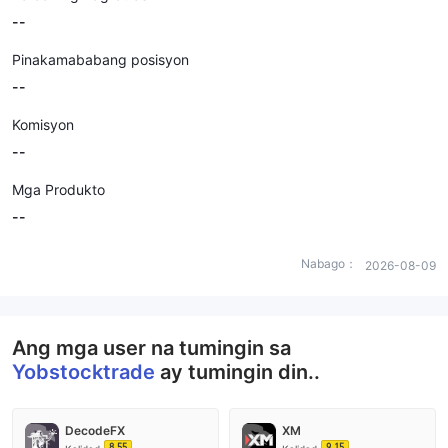
--
Pinakamababang posisyon
--
Komisyon
--
Mga Produkto
--
Nabago：
2026-08-09
Ang mga user na tumingin sa
Yobstocktrade
ay tumingin din..
DecodeFX
XM
8.55
9.15