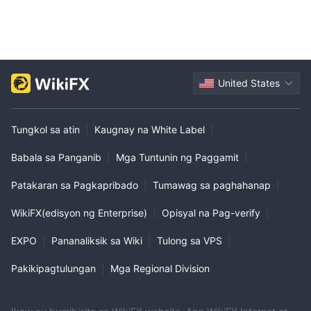
United States
Tungkol sa atin
|
Kaugnay na White Label
|
Babala sa Panganib
|
Mga Tuntunin ng Paggamit
|
Patakaran sa Pagkapribado
|
Tumawag sa paghahanap
|
WikiFX(edisyon ng Enterprise)
|
Opisyal na Pag-verify
|
EXPO
|
Pananaliksik sa Wiki
|
Tulong sa VPS
|
Pakikipagtulungan
|
Mga Regional Division