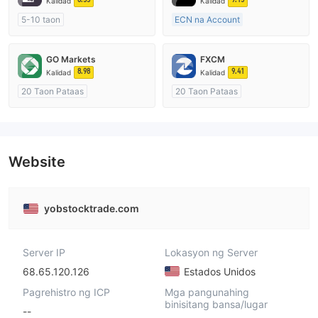
Kalidad
Kalidad
5-10 taon
ECN na Account
Kinokontrol sa Australia
15-20 taon
Paggawa ng Market (MM)
Kinokontrol sa Australia
GO Markets
FXCM
Pangunahing label na MT4
Paggawa ng Market (MM)
8.98
9.41
Kalidad
Kalidad
Pangunahing label na MT4
20 Taon Pataas
20 Taon Pataas
Kinokontrol sa Australia
Kinokontrol sa Australia
Paggawa ng Market (MM)
Paggawa ng Market (MM)
cTrader
Pangunahing label na MT4
Website
yobstocktrade.com
Server IP
Lokasyon ng Server
68.65.120.126
Estados Unidos
Pagrehistro ng ICP
Mga pangunahing
binisitang bansa/lugar
--