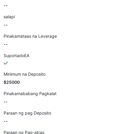
--
salapi
--
Pinakamataas na Leverage
--
SuportadoEA
Minimum na Deposito
$25000
Pinakamababang Pagkalat
--
Paraan ng pag Deposito
--
Paraan ng Pag-atras