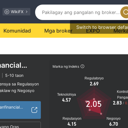
WikiFX
Switch to browser defa
Komunidad
Mga broker
EXPO
Merk
ancial
Marka ng Indeks
|
5-10 taon
Regulatoryo
2.69
sensya sa Regulasyon
saklaw ng Negosyo
Kontrol
Teknolohiya
al na peligro
Panga
4.57
2.05
2.83
/
0
https://www.morganfinancialrecovery.com/
Reputasyon
Negosyo
4.15
6.70
yang Oras