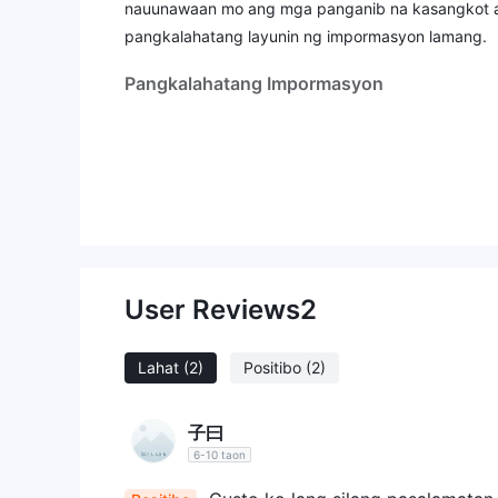
nauunawaan mo ang mga panganib na kasangkot at 
pangkalahatang layunin ng impormasyon lamang.
Pangkalahatang Impormasyon
ano ang Morgan Financial Recovery ？
Morgan Financial Recoveryay headquartered sa un
isang firm na nan
aalok ng mga serbisyo. ito ay
remedyo
. Ang Debt Consolidation, Settlement, M
Narito kung paano gumagana ang kumpanyang ito:
impormasyon, nag-aalok ng mga solusyon sa advoc
User Reviews
2
hindi lehitimong mapagkukunan.
sa susunod na artikulo, susuriin namin ang mga ka
iyo ng simple at organisadong impormasyon. kung i
Lahat
(2)
Positibo
(2)
din kami ng maikling konklusyon upang maunawaan
子曰
Mga kalamangan at kahinaan
6-10 taon
Morgan Financial Recoverynag-aalok ng hanay ng m
mga channel sa pakikipag-ugnayan para sa supor