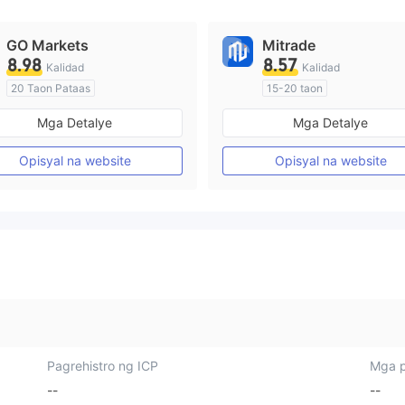
GO Markets
Mitrade
8.98
8.57
Kalidad
Kalidad
20 Taon Pataas
15-20 taon
Kinokontrol sa Australia
Kinokontrol sa Australia
Mga Detalye
Mga Detalye
Paggawa ng Market (MM)
Paggawa ng Market (MM)
cTrader
Pansariling pagsasaliksik
Opisyal na website
Opisyal na website
Pagrehistro ng ICP
Mga p
--
--