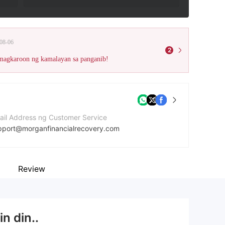
08-06
2
 magkaroon ng kamalayan sa panganib!
ail Address ng Customer Service
pport@morganfinancialrecovery.com
mero ng contact
3188008703
Review
bsite ng kumpanya
tps://www.morganfinancialrecovery.com/
n din..