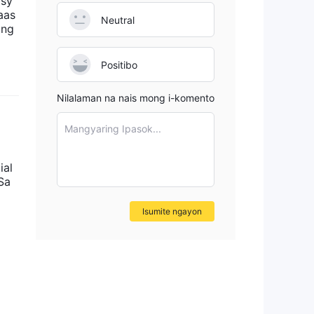
isy
aas
Neutral
 ng
sik
Positibo
Nilalaman na nais mong i-komento
l
a
Mangyaring Ipasok...
gay
rd
ial
Sa
Isumite ngayon
a
ng