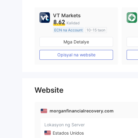
9
VT Markets
8.62
Kalidad
ECN na Account
10-15 taon
Kinokontrol sa Australia
Mga Detalye
Paggawa ng Market (MM)
Pangunahing label na MT4
Opisyal na website
Website
morganfinancialrecovery.com
Lokasyon ng Server
Estados Unidos