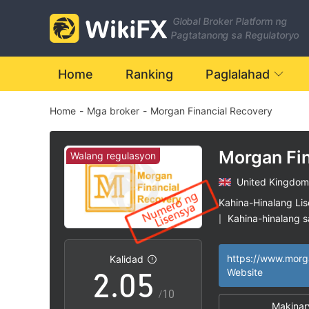
Global Broker Platform ng
Pagtatanong sa Regulatoryo
0
Home
Ranking
Paglalahad
Home
-
Mga broker
-
Morgan Financial Recovery
1
2
Morgan Fin
Walang regulasyon
Recovery
United Kingdom
0
3
Kahina-Hinalang Li
Kahina-hinalang 
|
1
4
Mataas na potensy
|
Kalidad
2
.
0
5
Website
/10
Makinar