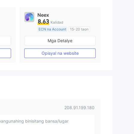
Neex
8.63
Kalidad
ECN na Account
15-20 taon
Kinokontrol sa Australia
Mga Detalye
Paggawa ng Market (MM)
Pangunahing label na MT4
Opisyal na website
208.91.199.180
angunahing binisitang bansa/lugar