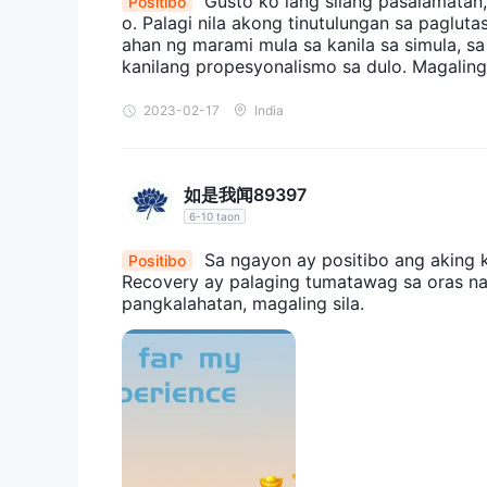
Gusto ko lang silang pasalamatan,
Positibo
o. Palagi nila akong tinutulungan sa paglu
walang wastong mga lisensya sa r
kumpanya
ahan ng marami mula sa kanila sa simula, s
kanilang kredibilidad at pagiging lehitimo. ang m
kanilang propesyonalismo sa dulo. Magaling
bago makipag-ugnayan sa Morgan Financial Recove
2023-02-17
India
ay Morgan Financial Recovery ligtas o scam
habang Morgan Financial Recovery nag-aalok ng mg
huwag humawak ng anumang waston
sa kanila
如是我闻89397
regulasyon ay naglalabas ng mga tanong tungkol s
6-10 taon
nila sa mga kliyente. Inirerekomenda na masusing 
Sa ngayon ay positibo ang aking 
Positibo
ng kumpanya bago makipag-ugnayan sa kanilang 
Recovery ay palaging tumatawag sa oras n
pangkalahatan, magaling sila.
Mga serbisyo
Morgan Financial Recoverynagpapakita ng sarili b
legal na remedyo. isa sa kanilang mga pangunahin
kadalubhasaan sa pagtulong sa mga indibidwal at
na mapagkukunan. Maaaring kabilang dito ang pa
bumuo ng isang kaso at pagtataguyod para sa p
Bukod pa rito, nagbibigay sila ng mga serbisyo tul