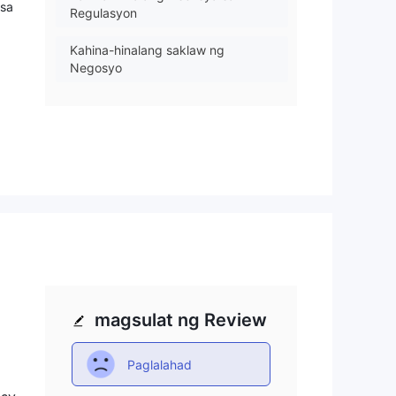
 sa
Regulasyon
Kahina-hinalang saklaw ng
Negosyo
Mataas na potensyal na peligro
ag-
mga
y sa
gawa
magsulat ng Review
Paglalahad