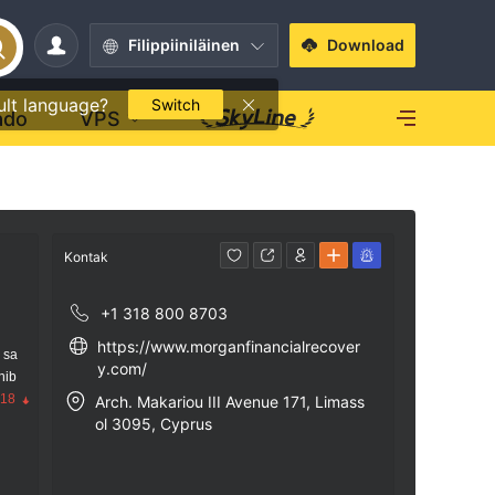
Filippiiniläinen
Download
ult language?
Switch
ado
VPS
Kontak
+1 318 800 8703
https://www.morganfinancialrecover
 sa
y.com/
nib
.18
Arch. Makariou III Avenue 171, Limass
ol 3095, Cyprus