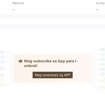
Website
Kump
--
--
Mag-subscribe sa App para i-
Morgan
unlock!
Financial
Recovery
Mag-download ng APP