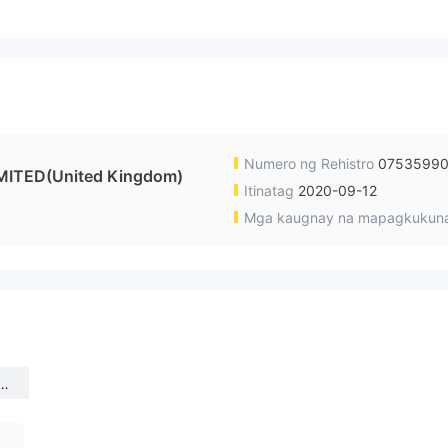
Numero ng Rehistro
0753599
ITED(United Kingdom)
Itinatag
2020-09-12
Mga kaugnay na mapagkukun
L