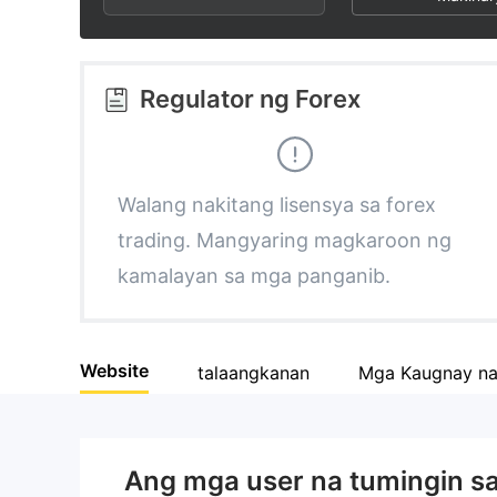
3
1
6
4
2
7
Regulator ng Forex
5
3
8
6
4
9
Walang nakitang lisensya sa forex
trading. Mangyaring magkaroon ng
7
5
kamalayan sa mga panganib.
8
6
Website
talaangkanan
Mga Kaugnay n
9
7
8
Ang mga user na tumingin s