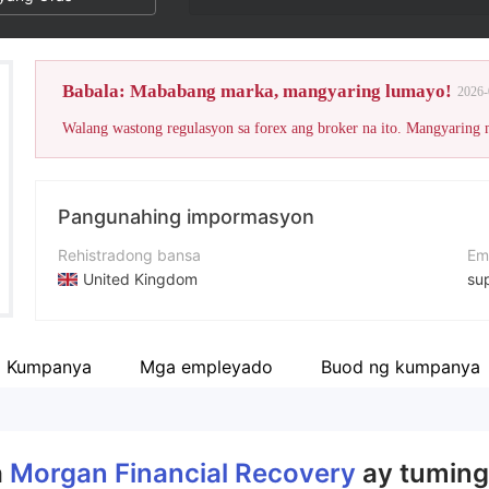
Babala: Mababang marka, mangyaring lumayo!
2026-
Walang wastong regulasyon sa forex ang broker na ito. Mangyaring
Pangunahing impormasyon
Rehistradong bansa
Em
United Kingdom
su
Panahon ng pagpapatakbo
Nu
5-10 taon
+1
a Kumpanya
Mga empleyado
Buod ng kumpanya
Kumpanya
We
MORGAN ABSOLUTE RETURN LIMITED
ht
a
Morgan Financial Recovery
ay tumingi