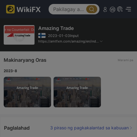
Amazing Trade
ler na Counterfeit
Dealer na Counterfeit
2023-01-03Input
https://amtfxm.com/amazing/en/index.php
Makinaryang Oras
Marami pa
2023-8
Paglalahad
3 piraso ng pagkakalantad sa kabuuan