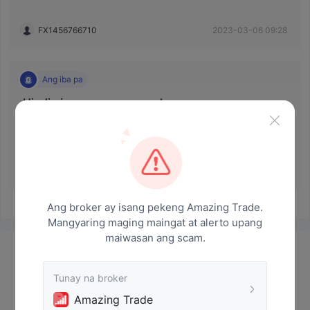
cryptocurrency muna. at kailangan kong magbayad ng
10% ng halaga na maaari kong i-withdraw, ngunit hindi ako
FX1456766710
2023-03-06 09:28
binayaran ng palitan, sana ay mahawakan ito ng mga
awtoridad at ipaalam sa iba na hindi katulad ng sitwasyon
ko.
Ang iba pa
 Hindi pinapayagan ng exchange ang mga 
withdrawal 
I withdraw 3 times in a row and sabi nila abnormal daw ako
nag withdraw para di daw ako mag withdraw, sobrang
katawa-tawa. pinagbabayad pa nila ako ng 10% in
FX1456766710
2023-03-09 04:13
advance sa USDT KAHIT ANO ang kinakalakal ko sa USD.
Kinailangan kong tanggapin at bayaran sila ngunit hindi pa
rin nila ito nalutas para sa akin. Hindi ako nakatagpo ng
Ang broker ay isang pekeng Amazing Trade.
ganoong exchange, nag-message ako sa customer service
Mangyaring maging maingat at alerto upang
ngunit hindi nila ako sinagot
maiwasan ang scam.
Mga Balita
Tunay na broker
Amazing Trade