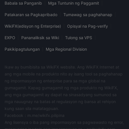
Babala sa Panganib
|
Mga Tuntunin ng Paggamit
|
Patakaran sa Pagkapribado
|
Tumawag sa paghahanap
|
WikiFX(edisyon ng Enterprise)
|
Opisyal na Pag-verify
|
EXPO
|
Pananaliksik sa Wiki
|
Tulong sa VPS
|
Pakikipagtulungan
|
Mga Regional Division
Ikaw ay bumibisita sa WikiFX website. Ang WikiFX Internet at
ang mga mobile na produkto nito ay isang tool sa paghahanap
ng impormasyon ng enterprise para sa mga global na
gumagamit. Kapag gumagamit ng mga produkto ng WikiFX,
ang mga gumagamit ay dapat na sinasadyang sumunod sa
mga nauugnay na batas at regulasyon ng bansa at rehiyon
kung saan sila matatagpuan.
Facebook：m.me/wikifx.pilipina
Ang lisensya o iba pang impormasyon sa pagwawasto ng error,