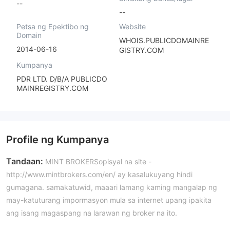
--
--
Petsa ng Epektibo ng
Website
Domain
WHOIS.PUBLICDOMAINRE
2014-06-16
GISTRY.COM
Kumpanya
PDR LTD. D/B/A PUBLICDO
MAINREGISTRY.COM
Profile ng Kumpanya
Tandaan:
MINT BROKERSopisyal na site -
http://www.mintbrokers.com/en/ ay kasalukuyang hindi
gumagana. samakatuwid, maaari lamang kaming mangalap ng
may-katuturang impormasyon mula sa internet upang ipakita
ang isang magaspang na larawan ng broker na ito.