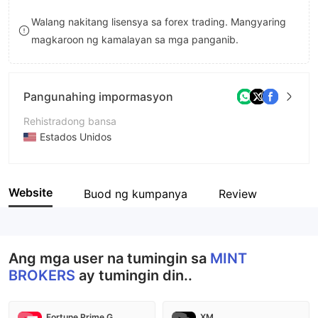
8
Walang nakitang lisensya sa forex trading. Mangyaring
magkaroon ng kamalayan sa mga panganib.
9
Pangunahing impormasyon
Rehistradong bansa
Estados Unidos
Panahon ng pagpapatakbo
5-10 taon
Website
Buod ng kumpanya
Review
Kumpanya
MINT BROKERS Group Limited
Ang mga user na tumingin sa
MINT
BROKERS
ay tumingin din..
Fortune Prime Global
XM