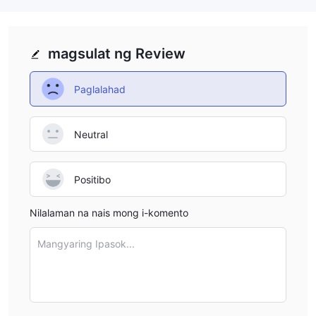
Mga kalamangan at kahinaan
ay walang
Sa pagtatasa, maliwanag na ang broker na ito
anumang makabuluhang pakinabang.
magsulat ng Review
Sa downside, ang isang kapansin-pansing alalahanin ay ang
kahina-hinalang pag-angkin ng paglilisensya ng NFA
,
Paglalahad
na sa masusing pagsisiyasat, ay tila isang clone
. Bukod
website ay kasalukuyang
pa rito, ang broker's
dysfunctional
kawalan ng
, idinagdag pa sa
Neutral
transparency.
limitadong mga
Higit pa rito, nag-aalok ito
channel para sa suporta sa customer sa telepono at
Positibo
email lamang,
na maaaring hindi sapat upang malutas
kaagad at kasiya-siya ang mga query ng user.
Nilalaman na nais mong i-komento
ay MINT BROKERS ligtas o scam?
Mangyaring Ipasok...
kapag isinasaalang-alang ang kaligtasan ng isang brokerage
tulad ng MINT BROKERS o anumang iba pang platform,
mahalagang magsagawa ng masusing pananaliksik at isaalang-
alang ang iba't ibang salik. narito ang ilang hakbang na maaari