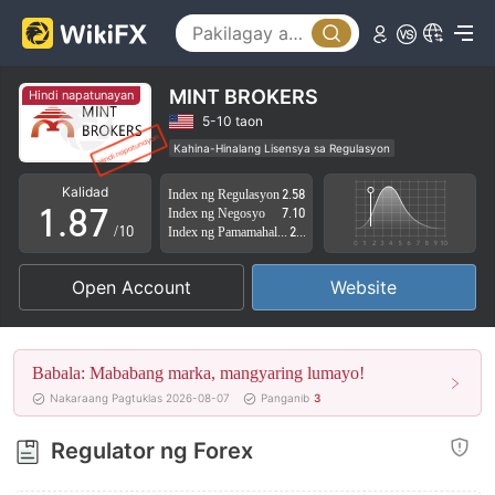
3
2
4
3
5
4
MINT BROKERS
Hindi napatunayan
6
5
5-10 taon
Kahina-Hinalang Lisensya sa Regulasyon
0
7
6
Kahina-hinalang saklaw ng Negosyo
Kalidad
Index ng Regulasyon
2.58
Mataas na potensyal na peligro
1
.
8
7
Index ng Negosyo
7.10
/10
Index ng Pamamahala sa Panganib
2.41
2
9
8
Open Account
Website
3
9
4
Babala: Mababang marka, mangyaring lumayo!
5
Nakaraang Pagtuklas 2026-08-07
Panganib
3
6
Regulator ng Forex
7