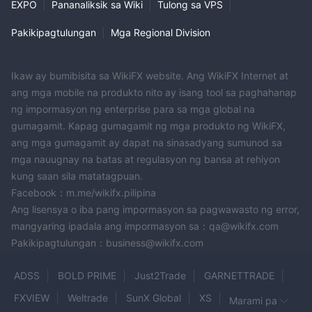
EXPO
|
Pananaliksik sa Wiki
|
Tulong sa VPS
|
platform ng talakayan para sa mga karanasan at view na
ibinahagi ng user ay nagbibigay-daan sa iyo na bumuo ng isang
Pakikipagtulungan
|
Mga Regional Division
mas holistic na pananaw tungkol sa reputasyon ng brokerage at
kahusayan sa pagpapatakbo.
Mga hakbang sa seguridad:
Ikaw ay bumibisita sa WikiFX website. Ang WikiFX Internet at
Sa ngayon ay wala kaming
ang mga mobile na produkto nito ay isang tool sa paghahanap
mahanap na anumang impormasyon sa mga hakbang sa
ng impormasyon ng enterprise para sa mga global na
seguridad sa Internet para sa broker na ito.
gumagamit. Kapag gumagamit ng mga produkto ng WikiFX,
sa huli, ang desisyon kung makipagkalakalan o hindi MINT
ang mga gumagamit ay dapat na sinasadyang sumunod sa
BROKERS ay isang personal. dapat mong timbangin nang
mga nauugnay na batas at regulasyon ng bansa at rehiyon
mabuti ang mga panganib at benepisyo bago gumawa ng
kung saan sila matatagpuan.
desisyon.
Facebook：m.me/wikifx.pilipina
Ang lisensya o iba pang impormasyon sa pagwawasto ng error,
Serbisyo sa Customer
mangyaring ipadala ang impormasyon sa：qa@wikifx.com
MINT BROKERSay nagbibigay ng medyo limitadong customer
Pakikipagtulungan：business@wikifx.com
support system, sa pamamagitan lamang ng telepono at email.
ang kakulangan ng malawak na mga channel ng suporta tulad
ADSS
BOLD PRIME
Just2Trade
GARNETTRADE
ng live chat ay maaaring magdulot ng mga hamon para sa mga
FXVIEW
Weltrade
SunX Global
XS
customer na naghahanap ng agarang tulong o nagnanais na
Marami pa