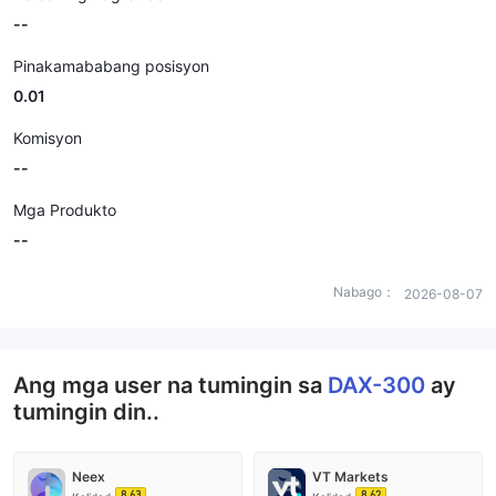
--
Pinakamababang posisyon
0.01
Komisyon
--
Mga Produkto
--
Nabago：
2026-08-07
Ang mga user na tumingin sa
DAX-300
ay
tumingin din..
Neex
VT Markets
8.63
8.62