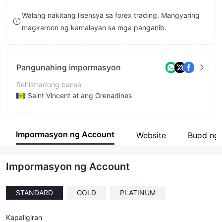
9
7
8
Walang nakitang lisensya sa forex trading. Mangyaring
magkaroon ng kamalayan sa mga panganib.
8
9
9
Pangunahing impormasyon
Rehistradong bansa
Saint Vincent at ang Grenadines
Panahon ng pagpapatakbo
5-10 taon
Impormasyon ng Account
Website
Buod ng
Kumpanya
ELRICS Brothers Limited
Impormasyon ng Account
STANDARD
GOLD
PLATINUM
Kapaligiran