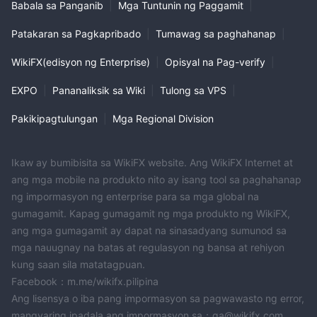
Babala sa Panganib
|
Mga Tuntunin ng Paggamit
|
Patakaran sa Pagkapribado
|
Tumawag sa paghahanap
|
WikiFX(edisyon ng Enterprise)
|
Opisyal na Pag-verify
|
EXPO
|
Pananaliksik sa Wiki
|
Tulong sa VPS
|
Pakikipagtulungan
|
Mga Regional Division
Ikaw ay bumibisita sa WikiFX website. Ang WikiFX Internet at
ang mga mobile na produkto nito ay isang tool sa paghahanap
ng impormasyon ng enterprise para sa mga global na
gumagamit. Kapag gumagamit ng mga produkto ng WikiFX,
ang mga gumagamit ay dapat na sinasadyang sumunod sa
mga nauugnay na batas at regulasyon ng bansa at rehiyon
kung saan sila matatagpuan.
Facebook：m.me/wikifx.pilipina
Ang lisensya o iba pang impormasyon sa pagwawasto ng error,
mangyaring ipadala ang impormasyon sa：qa@wikifx.com