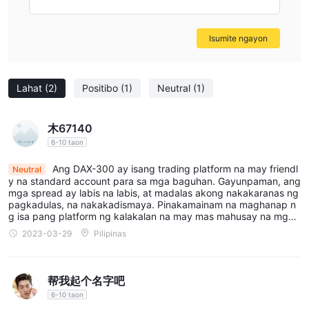
Credit/Debit Card,
Ang DAX-300 ay tumatanggap ng
Neteller, Skrill, WebMoney, at Bank Wire Transfer
.
Isumite ngayon
Serbisyo sa Customer
telepono at email
Ang DAX-300 ay sumusuporta sa
para sa
pakikipag-ugnayan.
Lahat
(2)
Positibo
(1)
Neutral
(1)
Ang Pangwakas na Puna
木67140
Sa pangkalahatan, ang Dax-300 ay isang shady brokerage at
6-10 taon
hindi inirerekomenda lalo na dahil sa kawalan ng regulasyon
Ang DAX-300 ay isang trading platform na may friendl
Neutral
nito, hindi ma-access na website, at mataas na set ng spread.
y na standard account para sa mga baguhan. Gayunpaman, ang
mga spread ay labis na labis, at madalas akong nakakaranas ng
Mga Madalas Itanong
pagkadulas, na nakakadismaya. Pinakamainam na maghanap n
g isa pang platform ng kalakalan na may mas mahusay na mga
Ang DAX-300 ba ay ligtas?
kondisyon upang maiwasan ang pagkabigo at potensyal na pag
2023-03-29
Pilipinas
Hindi. Hindi ito maayos na regulado.
kalugi na dulot ng paggamit ng DAX-300.
Ang DAX-300 ba ay maganda para sa mga
nagsisimula?
帮我起个名字吧
Hindi. Bagaman nag-aalok ito ng MT4 at demo account, ang
6-10 taon
kanilang mga kondisyon sa pagtitinda ay hindi ligtas.