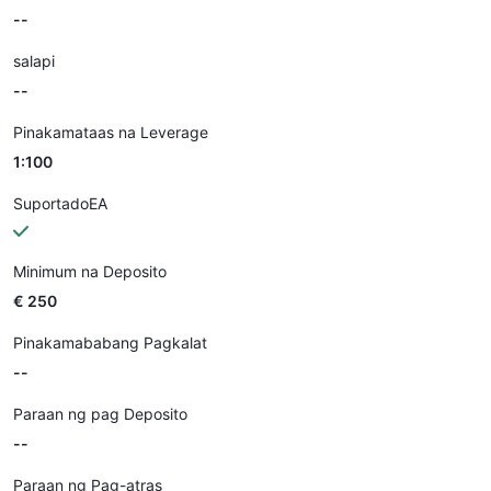
--
salapi
--
Pinakamataas na Leverage
1:100
SuportadoEA
Minimum na Deposito
€ 250
Pinakamababang Pagkalat
--
Paraan ng pag Deposito
--
Paraan ng Pag-atras