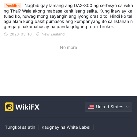
Nagbibigay lamang ang DAX-300 ng serbisyo sa wika
Ano ang mga seguridad na hakbang na ipinatutupad
Positibo
ng Thai? Wala akong mabasa kahit isang salita. Kung ikaw ay ka
ng DAX-300 upang protektahan ang aking mga pondo
tulad ko, huwag mong sayangin ang iyong oras dito. Hindi ko tal
at personal na impormasyon?
aga alam kung bakit pumasok ang kumpanyang ito sa listahan n
g mga pinakamahusay na pandaigdigang forex broker.
Wala.
2023-03-10
New Zealand
No more
United States
Tungkol sa atin
|
Kaugnay na White Label
|