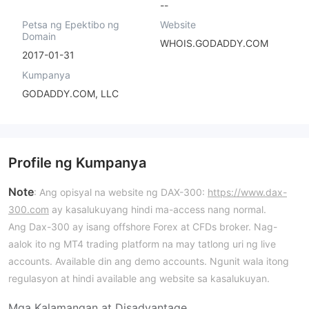
--
Petsa ng Epektibo ng
Website
Domain
WHOIS.GODADDY.COM
2017-01-31
Kumpanya
GODADDY.COM, LLC
Profile ng Kumpanya
Note
: Ang opisyal na website ng DAX-300:
https://www.dax-
300.com
ay kasalukuyang hindi ma-access nang normal.
Ang Dax-300 ay isang offshore Forex at CFDs broker. Nag-
aalok ito ng MT4 trading platform na may tatlong uri ng live
accounts. Available din ang demo accounts. Ngunit wala itong
regulasyon at hindi available ang website sa kasalukuyan.
Mga Kalamangan at Disadvantage