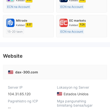
Kalidad
Kalidad
ECN na Account
ECN na Account
15-20 taon
10-15 taon
Kinokontrol sa Australia
Kinokontrol sa Australia
Mitrade
EC markets
Paggawa ng Market (MM)
Paggawa ng Market (MM)
8.57
9.24
Kalidad
Kalidad
Pangunahing label na MT4
Pangunahing label na MT4
15-20 taon
ECN na Account
Kinokontrol sa Australia
10-15 taon
Paggawa ng Market (MM)
Kinokontrol sa Australia
Pansariling pagsasaliksik
Paggawa ng Market (MM)
Pangunahing label na MT4
Website
dax-300.com
Server IP
Lokasyon ng Server
104.31.65.120
Estados Unidos
Pagrehistro ng ICP
Mga pangunahing
binisitang bansa/lugar
--