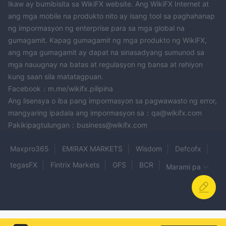
Ikaw ay bumibisita sa WikiFX website. Ang WikiFX Internet at
ang mga mobile na produkto nito ay isang tool sa paghahanap
ng impormasyon ng enterprise para sa mga global na
gumagamit. Kapag gumagamit ng mga produkto ng WikiFX,
ang mga gumagamit ay dapat na sinasadyang sumunod sa
mga nauugnay na batas at regulasyon ng bansa at rehiyon
kung saan sila matatagpuan.
Facebook：m.me/wikifx.pilipina
Ang lisensya o iba pang impormasyon sa pagwawasto ng error,
mangyaring ipadala ang impormasyon sa：qa@wikifx.com
Pakikipagtulungan：business@wikifx.com
Maxpro365
EMIRAX MARKETS
Wisdom
Defcofx
tegasFX
Fintrix Markets
GFS
BCR
Marami pa
METAGOLD
DMACAPITALS
Broker Group
Strategic Broking & Investments
BullONTRADE
Capitalaid Investment
Purple Trading