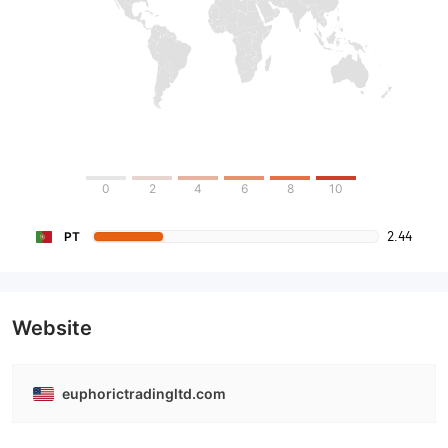
0
2
4
6
8
10
2.44
PT
Website
euphorictradingltd.com