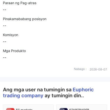
Paraan ng Pag-atras
--
Pinakamababang posisyon
--
Komisyon
--
Mga Produkto
--
Nabago：
2026-08-07
Ang mga user na tumingin sa
Euphoric
trading company
ay tumingin din..
EC markets
STARTRADER