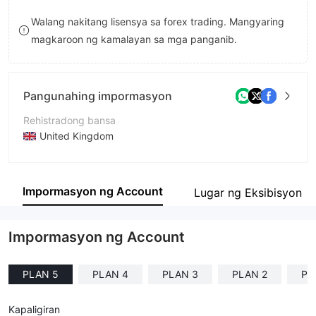
8
9
Walang nakitang lisensya sa forex trading. Mangyaring
magkaroon ng kamalayan sa mga panganib.
9
Pangunahing impormasyon
Rehistradong bansa
United Kingdom
Panahon ng pagpapatakbo
1-2 taon
Impormasyon ng Account
Lugar ng Eksibisyon
Kumpanya
Euphoric trading company
Impormasyon ng Account
PLAN 5
PLAN 4
PLAN 3
PLAN 2
PL
Kapaligiran