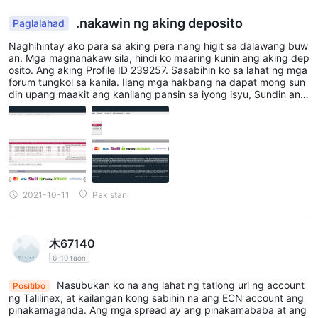
.nakawin ng aking deposito
Paglalahad
Naghihintay ako para sa aking pera nang higit sa dalawang buw
an. Mga magnanakaw sila, hindi ko maaring kunin ang aking dep
osito. Ang aking Profile ID 239257. Sasabihin ko sa lahat ng mga
forum tungkol sa kanila. Ilang mga hakbang na dapat mong sun
din upang maakit ang kanilang pansin sa iyong isyu, Sundin ang
mga iminungkahing hakbang sa ibaba: Anyayahan silang sumali
sa thread na ito sa pamamagitan ng email (Magpadala ng isang
email sa bawat posibleng address). Pumunta sa kanilang websit
e at anyayahan silang pumunta dito sa pamamagitan ng Live Ch
at.
2021-10-11
Pakistan
木67140
6-10 taon
Nasubukan ko na ang lahat ng tatlong uri ng account
Positibo
ng Talilinex, at kailangan kong sabihin na ang ECN account ang
pinakamaganda. Ang mga spread ay ang pinakamababa at ang