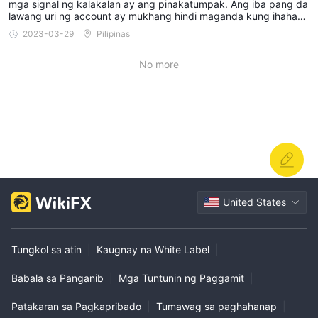
mga signal ng kalakalan ay ang pinakatumpak. Ang iba pang da
lawang uri ng account ay mukhang hindi maganda kung ihaham
bing. Sa pangkalahatan, ang Talilinex ay isang disenteng broker
2023-03-29
Pilipinas
na may maaasahang mga kondisyon sa pangangalakal, ngunit n
ais kong mag-alok sila ng higit pang mga instrumento sa pangan
No more
galakal upang pag-iba-ibahin ang aking portfolio.
United States
Tungkol sa atin
|
Kaugnay na White Label
|
Babala sa Panganib
|
Mga Tuntunin ng Paggamit
|
Patakaran sa Pagkapribado
|
Tumawag sa paghahanap
|