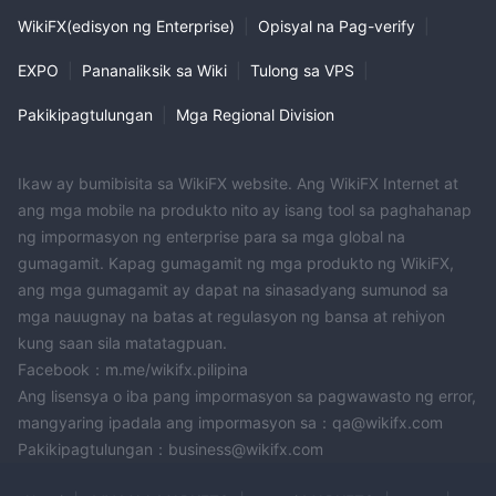
WikiFX(edisyon ng Enterprise)
|
Opisyal na Pag-verify
|
EXPO
|
Pananaliksik sa Wiki
|
Tulong sa VPS
|
Pakikipagtulungan
|
Mga Regional Division
Ikaw ay bumibisita sa WikiFX website. Ang WikiFX Internet at
ang mga mobile na produkto nito ay isang tool sa paghahanap
ng impormasyon ng enterprise para sa mga global na
gumagamit. Kapag gumagamit ng mga produkto ng WikiFX,
ang mga gumagamit ay dapat na sinasadyang sumunod sa
mga nauugnay na batas at regulasyon ng bansa at rehiyon
kung saan sila matatagpuan.
Facebook：m.me/wikifx.pilipina
Ang lisensya o iba pang impormasyon sa pagwawasto ng error,
mangyaring ipadala ang impormasyon sa：qa@wikifx.com
Pakikipagtulungan：business@wikifx.com