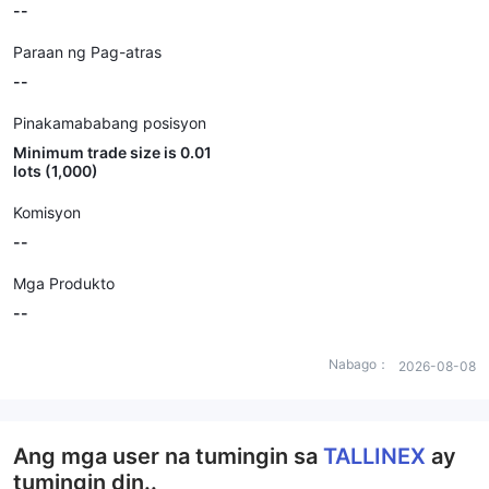
--
Paraan ng Pag-atras
--
Pinakamababang posisyon
Minimum trade size is 0.01
lots (1,000)
Komisyon
--
Mga Produkto
--
Nabago：
2026-08-08
Ang mga user na tumingin sa
TALLINEX
ay
tumingin din..