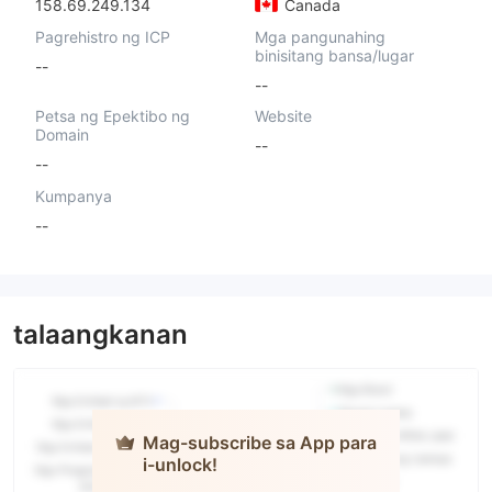
158.69.249.134
Canada
Pagrehistro ng ICP
Mga pangunahing
binisitang bansa/lugar
--
--
Petsa ng Epektibo ng
Website
Domain
--
--
Kumpanya
--
talaangkanan
Mag-subscribe sa App para
i-unlock!
TALLINEX