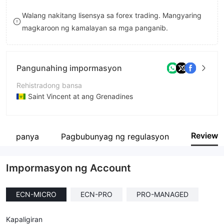
8
Walang nakitang lisensya sa forex trading. Mangyaring
magkaroon ng kamalayan sa mga panganib.
9
Pangunahing impormasyon
Rehistradong bansa
Saint Vincent at ang Grenadines
Panahon ng pagpapatakbo
5-10 taon
Review
 kumpanya
Pagbubunyag ng regulasyon
Kumpanya
Tallinex Limited
Impormasyon ng Account
ECN-MICRO
ECN-PRO
PRO-MANAGED
Kapaligiran