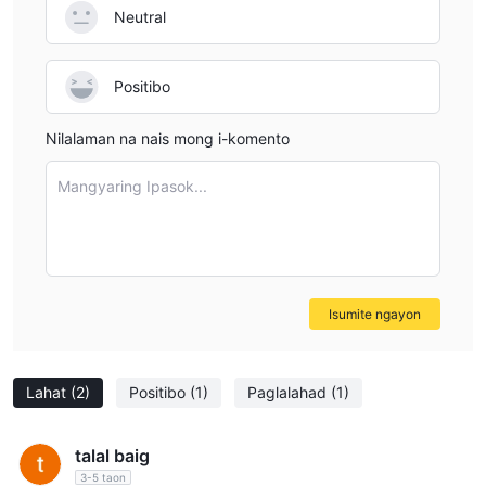
Neutral
Positibo
Nilalaman na nais mong i-komento
Mangyaring Ipasok...
Isumite ngayon
Lahat
(2)
Positibo
(1)
Paglalahad
(1)
talal baig
3-5 taon