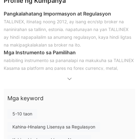
Profile ng Kumpanya
Pangkalahatang Impormasyon at Regulasyon
TALLINEX, itinatag noong 2012, ay isang ecn/stp broker na
naninirahan sa tallinn, estonia. napatunayan na yan TALLINEX
ay hindi napapailalim sa anumang regulasyon, kaya hindi ligtas
na makipagkalakalan sa broker na ito.
Mga Instrumento sa Pamilihan
nabibiling instrumento sa pananalapi na makukuha sa TALLINEX
Kasama sa platform ang pares ng forex currency, metal,
commodities, pati na rin ang mga indeks.
Pinakamababang Deposito
mayroong tatlong magkakaibang account na magagamit sa
Mga keyword
TALLINEX . ang ecn-micro account ay nangangailangan ng
isang minimum na deposito sa pagbubukas ng account na us$
5-10 taon
100. bagaman ang kinakailangang ito ay tila makatwiran, ang
mga mangangalakal ay hindi pinapayuhan na magbukas ng
Kahina-Hinalang Lisensya sa Regulasyon
mga trading account dito dahil sa katotohanan na TALLINEX ay
unregulated pa rin.