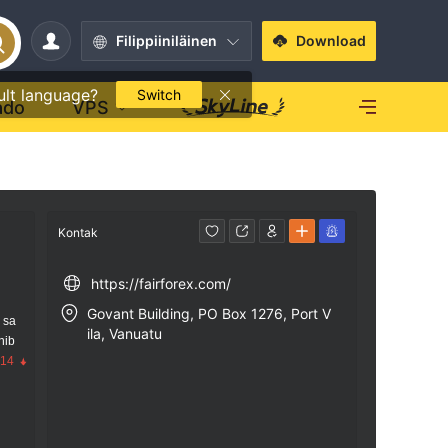
Filippiiniläinen
Download
ult language?
Switch
ado
VPS
Kontak
https://fairforex.com/
Govant Building, PO Box 1276, Port V
 sa
ila, Vanuatu
nib
.14