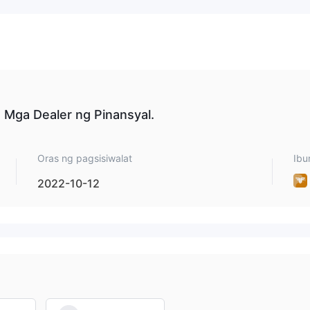
 saan ay Raw Spread, Standard, Pro at Enterprise.
a 0.0 pips. Ang Raw Spread Account ay nagpapataw ng $6 na komis
omisyon bawat 1.0 lot. Ang Raw Spread Account ay nagpapataw ng 
Mga Dealer ng Pinansyal.
Oras ng pagsisiwalat
Ibu
MT4, MT5, na sumusuporta sa mga mangangalakal sa PC, Mac, iPhon
2022-10-12
withdraw gamit ang Bank Transfer, Visa, MasterCard, Zelle, BTC,