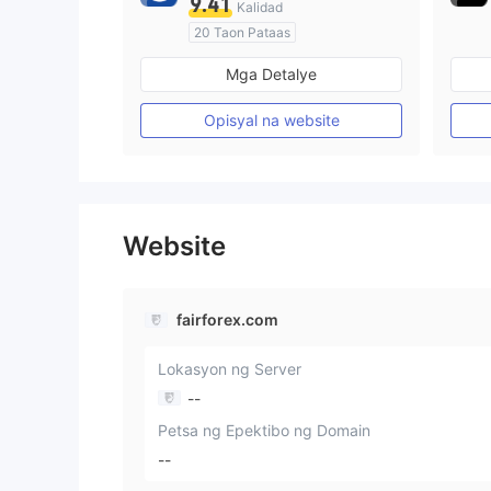
9.41
Kalidad
20 Taon Pataas
Kinokontrol sa Australia
Mga Detalye
Paggawa ng Market (MM)
Pangunahing label na MT4
Opisyal na website
Website
fairforex.com
Lokasyon ng Server
--
Petsa ng Epektibo ng Domain
--