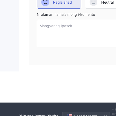
Paglalahad
Neutral
Nilalaman na nais mong i-komento
Mangyaring Ipasok...
※ 
ma
Piliin ang Bansa/Distrito
United States