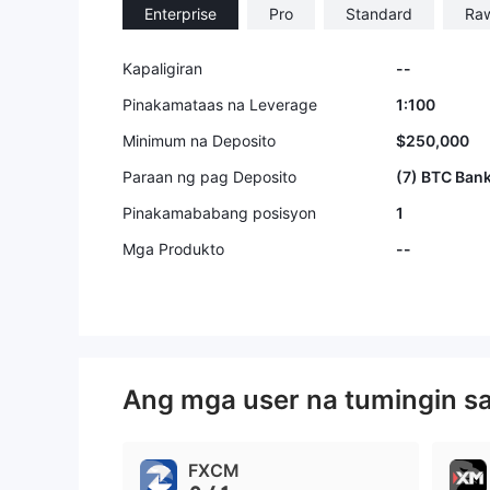
Enterprise
Pro
Standard
Ra
Kapaligiran
--
Pinakamataas na Leverage
1:100
Minimum na Deposito
$250,000
Paraan ng pag Deposito
(7) BTC Ban
Pinakamababang posisyon
1
Mga Produkto
--
Ang mga user na tumingin s
FXCM