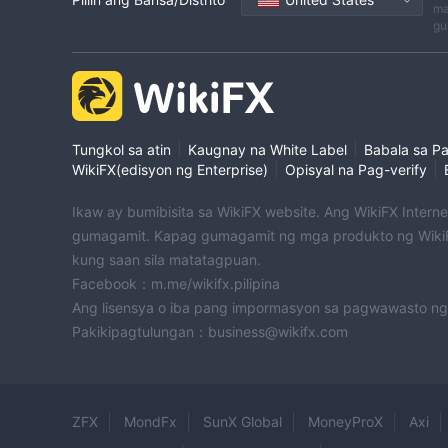
ma
gu
|
|
Tungkol sa atin
Kaugnay na White Label
Babala sa P
|
|
WikiFX(edisyon ng Enterprise)
Opisyal na Pag-verify
Ikaw ay bumibisita sa WikiFX website. Ang WikiFX Intern
gumagamit. Kapag gumagamit ng mga produkto ng WikiF
kung saan sila matatagpuan.
Facebook：m.me/wikifx.pilipina
Ang lisensya o iba pang impormasyon sa pagwawasto ng
Pakikipagtulungan：business@wikifx.com
ZFX
MondFx
SunX Global
MoneyProX
Axi