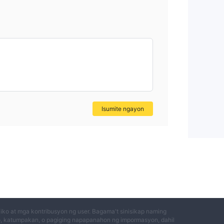
Isumite ngayon
ko at mga kontribusyon ng user. Bagama't sinisikap naming
o, katumpakan, o pagiging napapanahon ng impormasyon, dahil