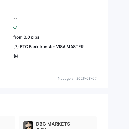
--
from 0.0 pips
(7) BTC Bank transfer VISA MASTER
$4
Nabago：
2026-08-07
DBG MARKETS