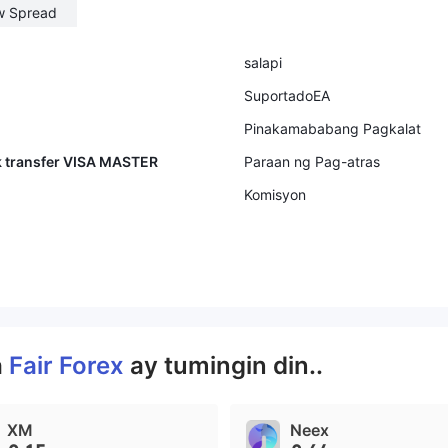
w Spread
salapi
SuportadoEA
Pinakamababang Pagkalat
k transfer VISA MASTER
Paraan ng Pag-atras
Komisyon
a
Fair Forex
ay tumingin din..
XM
Neex