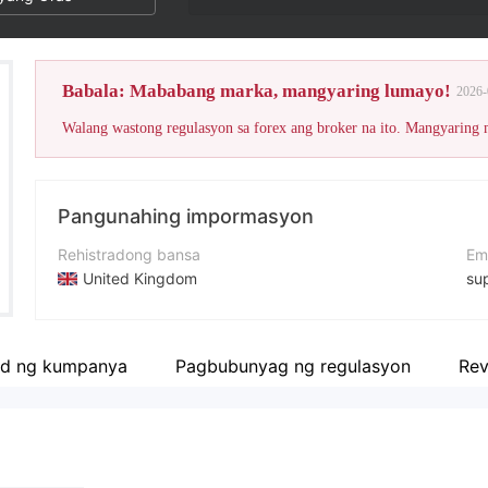
Babala: Mababang marka, mangyaring lumayo!
2026-
Walang wastong regulasyon sa forex ang broker na ito. Mangyaring
Pangunahing impormasyon
Rehistradong bansa
Em
United Kingdom
su
Panahon ng pagpapatakbo
We
2-5 taon
htt
d ng kumpanya
Pagbubunyag ng regulasyon
Rev
Kumpanya
ad
Fair Forex Ltd
Gov