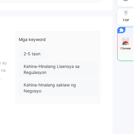
TOP
Mga keyword
Chrome
2-5 taon
o ay
Kahina-Hinalang Lisensya sa
 na
Regulasyon
.
Kahina-hinalang saklaw ng
Negosyo
Mataas na potensyal na peligro
s,