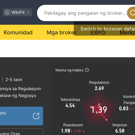
WikiFX
Switch to browser defa
Komunidad
Mga broker
EXPO
Merk
Marka ng Indeks
|
2-5 taon
Regulatoryo
2.69
sensya sa Regulasyon
saklaw ng Negosyo
Kontrol
Teknolohiya
al na peligro
Panga
4.54
1.39
0.83
/
2
com/
Reputasyon
Negosyo
1.98
6.58
/
2.06
yang Oras