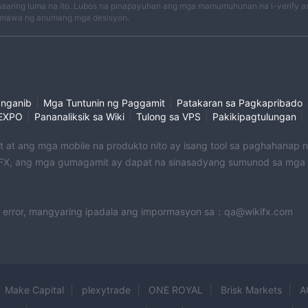
aaring luma na ito. Lubos na pinapayuhan ang mga mamumuhunan na i-verify an
mawa ng anumang mga desisyon.
|
|
anganib
Mga Tuntunin ng Paggamit
Patakaran sa Pagkapribado
|
|
|
|
EXPO
Pananaliksik sa Wiki
Tulong sa VPS
Pakikipagtulungan
et at ang mga mobile na produkto nito ay isang tool sa paghahanap
X, ang mga gumagamit ay dapat na sinasadyang sumunod sa mga na
 error, mangyaring ipadala ang impormasyon sa：qa@wikifx.com
Make Capital
plexytrade
ONE ROYAL
Brisk Markets
A