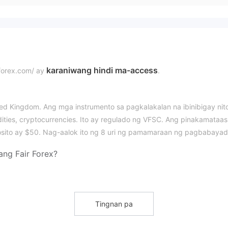
karaniwang hindi ma-access
irforex.com/ ay
.
ited Kingdom. Ang mga instrumento sa pagkalakalan na ibinibigay nit
ities, cryptocurrencies. Ito ay regulado ng VFSC. Ang pinakamataas
sito ay $50. Nag-aalok ito ng 8 uri ng pamamaraan ng pagbabayad
ang Fair Forex?
Suspicious Clone.
asalukuyang katayuan nito ay
Tingnan pa
gkakataon na mag-trade ng mga Stocks, indices, forex, commoditie