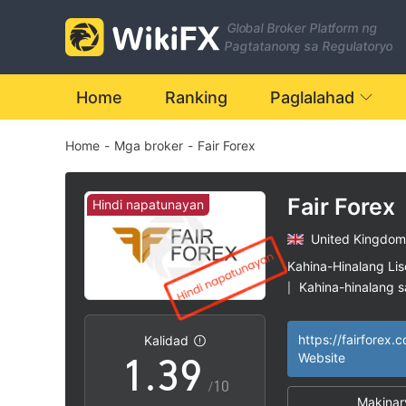
2
Global Broker Platform ng
3
Pagtatanong sa Regulatoryo
4
Home
Ranking
Paglalahad
Home
-
Mga broker
-
Fair Forex
5
0
6
Fair Forex
Hindi napatunayan
United Kingdom
1
7
Kahina-Hinalang Li
Kahina-hinalang 
|
0
2
8
Mataas na potensy
|
https://fairforex.
Kalidad
1
.
3
9
Website
/10
Makinar