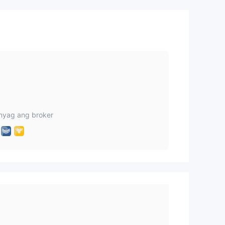
yon
$5
nyag ang broker
e at