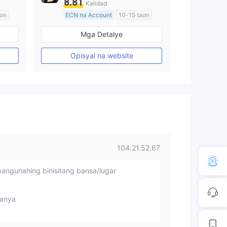
8.81
Kalidad
aon
ECN na Account
10-15 taon
Kinokontrol sa Australia
Mga Detalye
Paggawa ng Market (MM)
Pangunahing label na MT4
Opisyal na website
104.21.52.67
angunahing binisitang bansa/lugar
anya