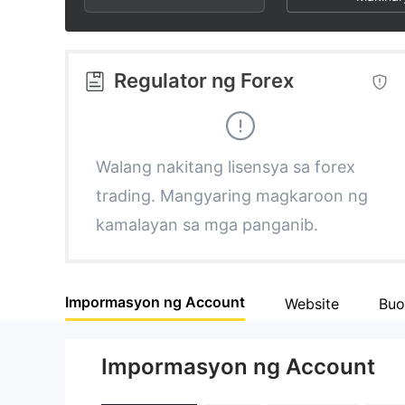
2
4
3
5
Regulator ng Forex
4
6
5
7
Walang nakitang lisensya sa forex
trading. Mangyaring magkaroon ng
6
8
kamalayan sa mga panganib.
7
9
Impormasyon ng Account
Website
Buo
8
Impormasyon ng Account
9