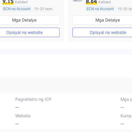
9.15
8.64
Kalidad
Kalidad
ECN na Account
15-20 taon
ECN na Account
15-20 t
Kinokontrol sa Australia
Kinokontrol sa Australia
Mga Detalye
Mga Detalye
Paggawa ng Market (MM)
Paggawa ng Market (MM)
Pangunahing label na MT4
Pangunahing label na MT4
Opisyal na website
Opisyal na website
Pagrehistro ng ICP
Mga p
--
--
Website
Kump
--
--