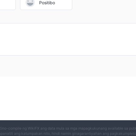
Positibo
Kino-compile ng WikiFX ang data mula sa mga mapagkukunang available sa publi
panatili ang katumpakan nito, hindi namin ginagarantiyahan ang pagkakumplet