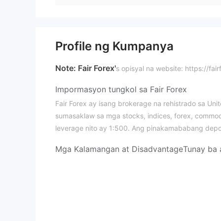
Profile ng Kumpanya
Note: Fair Forex'
s opisyal na website: https://fa
Impormasyon tungkol sa Fair Forex
Fair Forex ay isang brokerage na rehistrado sa Un
sumasaklaw sa mga stocks, indices, forex, commod
leverage nito ay 1:500. Ang pinakamababang depo
Mga Kalamangan at Disadvantage
Tunay ba 
Fair Forex ay regulado ng VFSC sa Vanuatu. Ang k
Ano ang Maaari Kong Ikalakal sa Fair Forex?
Fair Forex nag-aalok ng mga mangangalakal ng pa
cryptocurrencies.