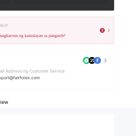
08-07
3
 magkaroon ng kamalayan sa panganib!
ail Address ng Customer Service
pport@fairforex.com
bsite ng kumpanya
ps://fairforex.com/
iew
dress ng kumpanya
ant Building, PO Box 1276, Port Vila, Vanuatu