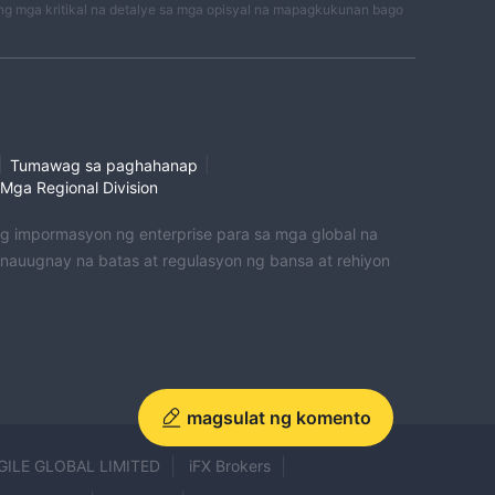
g mga kritikal na detalye sa mga opisyal na mapagkukunan bago
|
|
Tumawag sa paghahanap
Mga Regional Division
 ng impormasyon ng enterprise para sa mga global na
uugnay na batas at regulasyon ng bansa at rehiyon
magsulat ng komento
GILE GLOBAL LIMITED
iFX Brokers