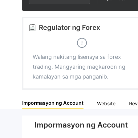
2
9
6
3
7
Regulator ng Forex
4
8
5
9
Walang nakitang lisensya sa forex
trading. Mangyaring magkaroon ng
6
kamalayan sa mga panganib.
7
Impormasyon ng Account
Website
Rev
8
Impormasyon ng Account
9