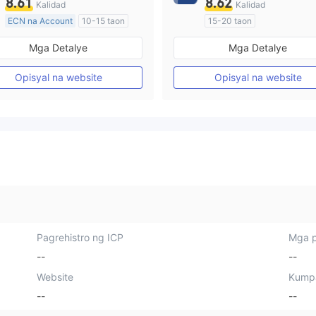
8.61
8.62
Kalidad
Kalidad
ECN na Account
10-15 taon
15-20 taon
Kinokontrol sa Australia
Kinokontrol sa Australia
Mga Detalye
Mga Detalye
Paggawa ng Market (MM)
Paggawa ng Market (MM)
Pangunahing label na MT4
Pangunahing label na MT4
Opisyal na website
Opisyal na website
Pagrehistro ng ICP
Mga p
--
--
Website
Kump
--
--