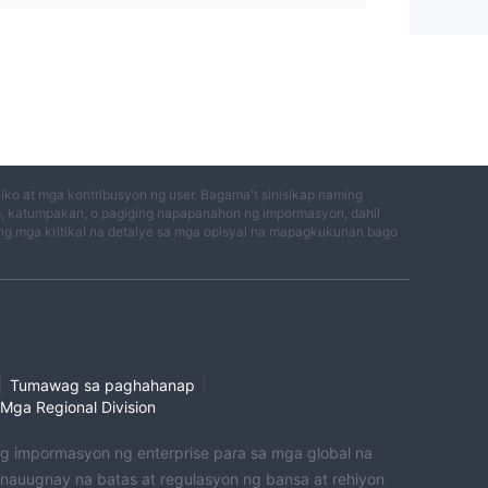
ko at mga kontribusyon ng user. Bagama't sinisikap naming
o, katumpakan, o pagiging napapanahon ng impormasyon, dahil
g mga kritikal na detalye sa mga opisyal na mapagkukunan bago
|
|
Tumawag sa paghahanap
Mga Regional Division
 ng impormasyon ng enterprise para sa mga global na
uugnay na batas at regulasyon ng bansa at rehiyon