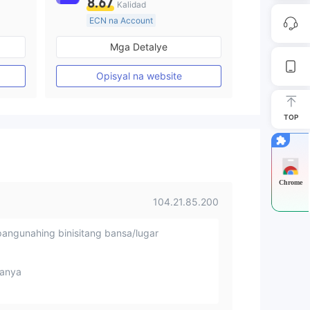
8.67
Kalidad
ECN na Account
20 Taon Pataas
Mga Detalye
Kinokontrol sa Australia
Paggawa ng Market (MM)
Opisyal na website
Pangunahing label na MT4
TOP
Chrome
104.21.85.200
angunahing binisitang bansa/lugar
anya