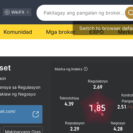
WikiFX
Switch to browser defa
Komunidad
Mga broker
EXPO
Merk
set
Marka ng Indeks
aon
Regulatoryo
2.69
sensya sa Regulasyon
saklaw ng Negosyo
Kontrol
Teknolohiya
al na peligro
Panga
4.39
1.85
2.51
/
0
set.com/
Reputasyon
Negosyo
2.29
4.28
Makinaryang Oras