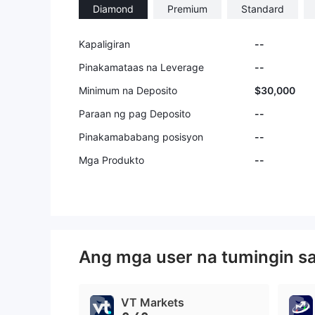
Diamond
Premium
Standard
Kapaligiran
--
Pinakamataas na Leverage
--
Minimum na Deposito
$30,000
Paraan ng pag Deposito
--
Pinakamababang posisyon
--
Mga Produkto
--
Ang mga user na tumingin s
VT Markets