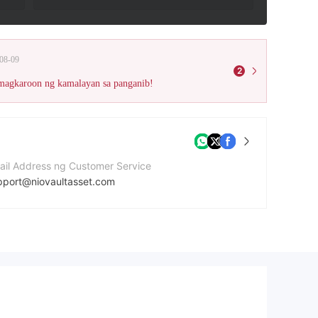
08-09
2
 magkaroon ng kamalayan sa panganib!
ail Address ng Customer Service
pport@niovaultasset.com
bsite ng kumpanya
ps://niovaultasset.com/
dress ng kumpanya
tra Hamngatan 19, 3rd floor411 10 Göteborg, Sweden