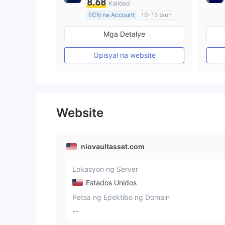
8.68
Kalidad
ECN na Account
10-15 taon
Kinokontrol sa Australia
Mga Detalye
Paggawa ng Market (MM)
Pangunahing label na MT4
Opisyal na website
Website
niovaultasset.com
Lokasyon ng Server
Estados Unidos
Petsa ng Epektibo ng Domain
--