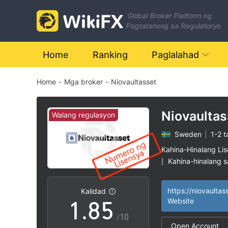
1
Global Broker Platform ng
2
Pagtatanong sa Regulatoryo
3
0
Home
Ranking
Paglalahad
Home
-
Mga broker
-
Niovaultasset
4
1
5
2
Niovaultas
Walang regulasyon
Sweden
|
1-2 t
6
3
Kahina-Hinalang Li
Kahina-hinalang 
|
0
7
4
Mataas na potensy
|
https://niovaultas
Kalidad
1
.
8
5
Website
/10
Open Account