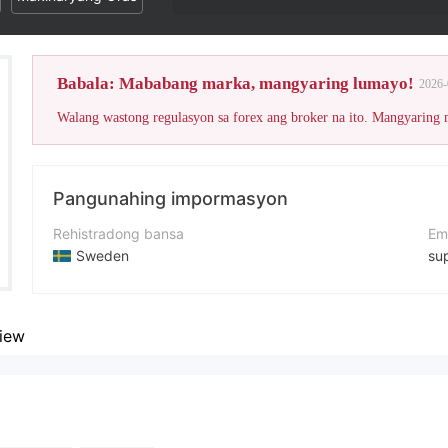
Babala: Mababang marka, mangyaring lumayo!
2026-
Walang wastong regulasyon sa forex ang broker na ito. Mangyaring
Pangunahing impormasyon
Rehistradong bansa
Em
Sweden
su
Panahon ng pagpapatakbo
We
1-2 taon
htt
iew
Kumpanya
ad
Niovault Asset LTD
Ös