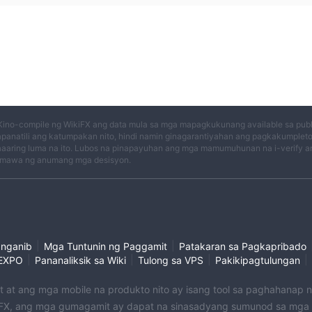
Kino-compile ng WikiFX ang data mula sa mga mapagkukunang available sa publi
panatili ang katumpakan nito, hindi namin ginagarantiyahan ang pagkakumplet
aaring luma na ito. Lubos na pinapayuhan ang mga mamumuhunan na i-verify an
mawa ng anumang mga desisyon.
|
|
anganib
Mga Tuntunin ng Paggamit
Patakaran sa Pagkapribado
|
|
|
|
EXPO
Pananaliksik sa Wiki
Tulong sa VPS
Pakikipagtulungan
et at ang mga mobile na produkto nito ay isang tool sa paghahanap
X, ang mga gumagamit ay dapat na sinasadyang sumunod sa mga na