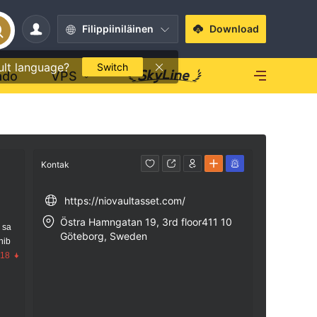
Filippiiniläinen
Download
ult language?
Switch
ado
VPS
Kontak
https://niovaultasset.com/
Östra Hamngatan 19, 3rd floor411 10
 sa
Göteborg, Sweden
nib
.18