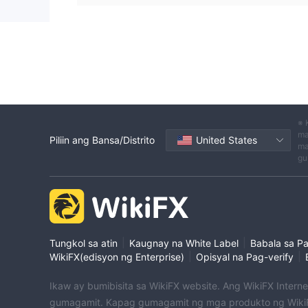
※ 
ma
Piliin ang Bansa/Distrito
United States
ma
gu
|
|
Tungkol sa atin
Kaugnay na White Label
Babala sa P
|
|
WikiFX(edisyon ng Enterprise)
Opisyal na Pag-verify
Ikaw ay bumibisita sa WikiFX website. Ang WikiFX Intern
gumagamit. Kapag gumagamit ng mga produkto ng WikiF