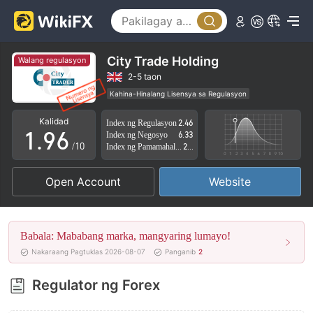
4
1
5
2
6
3
City Trade Holding
Walang regulasyon
7
4
2-5 taon
Kahina-Hinalang Lisensya sa Regulasyon
0
8
5
Kahina-hinalang saklaw ng Negosyo
Kalidad
Index ng Regulasyon
2.46
Mataas na potensyal na peligro
1
.
9
6
Index ng Negosyo
6.33
/10
Index ng Pamamahala sa Panganib
2.74
2
7
Open Account
Website
3
8
4
9
Babala: Mababang marka, mangyaring lumayo!
5
Nakaraang Pagtuklas 2026-08-07
Panganib
2
6
Regulator ng Forex
7