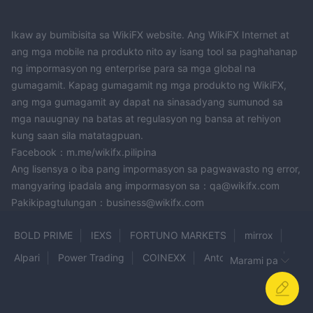
Ikaw ay bumibisita sa WikiFX website. Ang WikiFX Internet at
ang mga mobile na produkto nito ay isang tool sa paghahanap
ng impormasyon ng enterprise para sa mga global na
gumagamit. Kapag gumagamit ng mga produkto ng WikiFX,
ang mga gumagamit ay dapat na sinasadyang sumunod sa
mga nauugnay na batas at regulasyon ng bansa at rehiyon
kung saan sila matatagpuan.
Facebook：m.me/wikifx.pilipina
Ang lisensya o iba pang impormasyon sa pagwawasto ng error,
mangyaring ipadala ang impormasyon sa：qa@wikifx.com
Pakikipagtulungan：business@wikifx.com
BOLD PRIME
IEXS
FORTUNO MARKETS
mirrox
Alpari
Power Trading
COINEXX
Antos Pinnacles
Marami pa
TDFX
VOLURR BROKERAGE
CMX
Golden Finance Limited
StoneX
HOEA