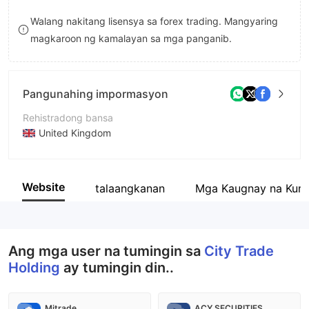
8
Walang nakitang lisensya sa forex trading. Mangyaring
magkaroon ng kamalayan sa mga panganib.
9
Pangunahing impormasyon
Rehistradong bansa
United Kingdom
Panahon ng pagpapatakbo
2-5 taon
Website
talaangkanan
Mga Kaugnay na Kum
Kumpanya
City Trade Holding
Ang mga user na tumingin sa
City Trade
Holding
ay tumingin din..
Mitrade
ACY SECURITIES