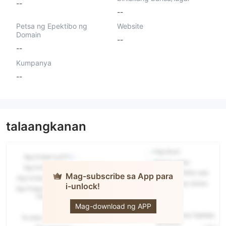
--
--
Petsa ng Epektibo ng
Website
Domain
--
--
Kumpanya
--
talaangkanan
Mag-subscribe sa App para
i-unlock!
City Trade
Holding
Mag-download ng APP