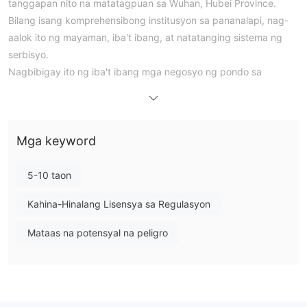
tanggapan nito na matatagpuan sa Wuhan, Hubei Province.
Bilang isang komprehensibong institusyon sa pananalapi, nag-
aalok ito ng mayaman, iba't ibang, at natatanging sistema ng
serbisyo.
Nagbibigay ito ng iba't ibang mga negosyo ng pondo sa
pamamagitan ng equity financing, mga merger at acquisition,
restructuring, bond financing, at iba't ibang mga serbisyong
pang-finansyal na pangpayo. Ang saklaw ng negosyo nito ay
Mga keyword
hindi lamang kasama ang tradisyonal na mga proyekto tulad ng
mga initial public offering ng mga stocks, pribadong mga
placement, mga korporasyong bond, mga enterprise bond, at
5-10 taon
mga malalaking pagbili ng asset, kundi kasama rin ang mga
Kahina-Hinalang Lisensya sa Regulasyon
inobatibong negosyo tulad ng mga pribadong bond para sa
mga maliliit at gitnang negosyo, asset securitization, at
Mataas na potensyal na peligro
preferred stocks.
Mga Kalamangan at Disadvantages
Tunay ba ang TF SECURITIES?