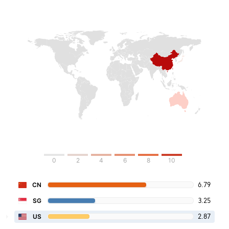
0
2
4
6
8
10
6.79
CN
3.25
SG
2.87
US