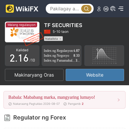
1
2
3
TF SECURITIES
Walang regulasyon
0
4
5-10 taon
Nakalista
1
0
5
Kahina-Hinalang Lisensya sa Regulasyon
Kalidad
Index ng Regulasyon
4.87
Mataas na potensyal na peligro
2
.
1
6
Index ng Negosyo
8.33
/10
Index ng Pamamahala sa Panganib
3.06
3
2
7
Makinaryang Oras
Website
4
3
8
5
4
9
Babala: Mababang marka, mangyaring lumayo!
6
5
Nakaraang Pagtuklas 2026-08-07
Panganib
2
7
6
Regulator ng Forex
8
7