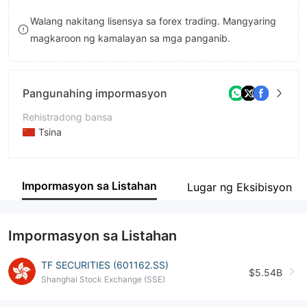
9
8
Walang nakitang lisensya sa forex trading. Mangyaring
magkaroon ng kamalayan sa mga panganib.
9
Pangunahing impormasyon
Rehistradong bansa
Tsina
Panahon ng pagpapatakbo
5-10 taon
Impormasyon sa Listahan
Lugar ng Eksibisyon
Kumpanya
天风证券股份有限公司
Impormasyon sa Listahan
TF SECURITIES (601162.SS)
$5.54B
Shanghai Stock Exchange (SSE)