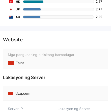
2.87
HK
2.47
JP
2.45
AU
Website
Mga pangunahing binisitang bansa/lugar
Tsina
Lokasyon ng Server
tfzq.com
Server IP
Lokasyon ng Server