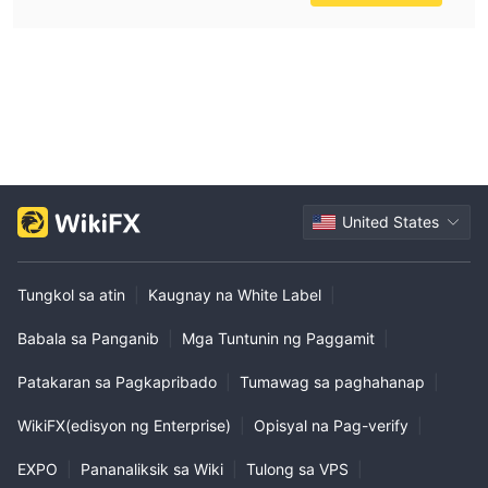
written outline of all trading costs directly from the broker
and verifying their legitimacy via independent means. In
my experience, insufficient transparency usually signals a
higher risk of unexpected or excessive fees, which is a
dealbreaker for prudent trading.
United States
Tungkol sa atin
|
Kaugnay na White Label
|
Babala sa Panganib
|
Mga Tuntunin ng Paggamit
|
Patakaran sa Pagkapribado
|
Tumawag sa paghahanap
|
WikiFX(edisyon ng Enterprise)
|
Opisyal na Pag-verify
|
EXPO
|
Pananaliksik sa Wiki
|
Tulong sa VPS
|