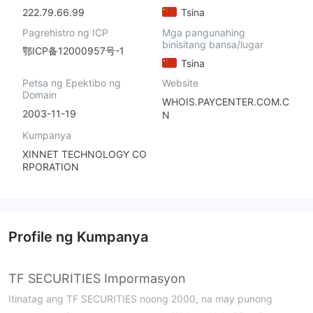
222.79.66.99
Tsina
Pagrehistro ng ICP
Mga pangunahing
binisitang bansa/lugar
鄂ICP备12000957号-1
Tsina
Petsa ng Epektibo ng
Website
Domain
WHOIS.PAYCENTER.COM.C
2003-11-19
N
Kumpanya
XINNET TECHNOLOGY CO
RPORATION
Profile ng Kumpanya
TF SECURITIES Impormasyon
Itinatag ang TF SECURITIES noong 2000, na may punong