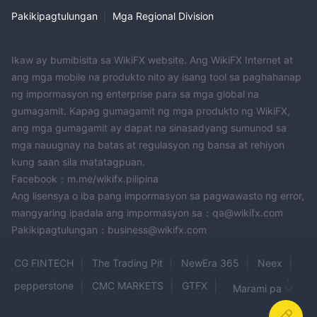
Pakikipagtulungan
|
Mga Regional Division
Ikaw ay bumibisita sa WikiFX website. Ang WikiFX Internet at
ang mga mobile na produkto nito ay isang tool sa paghahanap
ng impormasyon ng enterprise para sa mga global na
gumagamit. Kapag gumagamit ng mga produkto ng WikiFX,
ang mga gumagamit ay dapat na sinasadyang sumunod sa
mga nauugnay na batas at regulasyon ng bansa at rehiyon
kung saan sila matatagpuan.
Facebook：m.me/wikifx.pilipina
Ang lisensya o iba pang impormasyon sa pagwawasto ng error,
mangyaring ipadala ang impormasyon sa：qa@wikifx.com
Pakikipagtulungan：business@wikifx.com
CG FINTECH
The Trading Pit
NewEra 365
Neex
pepperstone
CMC MARKETS
GTFX
FOREX.com
Marami pa
Trendify
FBL
Fyntura
ATM CAPITAL