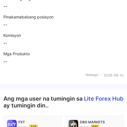
--
Pinakamababang posisyon
--
Komisyon
--
Mga Produkto
--
Nabago：
2026-08-10
Ang mga user na tumingin sa
Lite Forex Hub
ay tumingin din..
FXT
DBG MARKETS
8.67
8.81