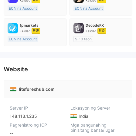
Kalidad
Kalidad
ECN na Account
ECN na Account
20 Taon Pataas
10-15 taon
Kinokontrol sa Australia
Kinokontrol sa Australia
fpmarkets
DecodeFX
Paggawa ng Market (MM)
Paggawa ng Market (MM)
8.88
8.55
Kalidad
Kalidad
Pangunahing label na MT4
Pangunahing label na MT4
ECN na Account
5-10 taon
20 Taon Pataas
Kinokontrol sa Australia
Kinokontrol sa Australia
Paggawa ng Market (MM)
Paggawa ng Market (MM)
Pangunahing label na MT4
Pangunahing label na MT4
Website
liteforexhub.com
Server IP
Lokasyon ng Server
148.113.1.235
India
Pagrehistro ng ICP
Mga pangunahing
binisitang bansa/lugar
--