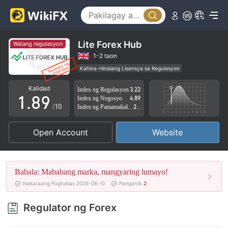
3
4
4
5
5
6
Lite Forex Hub
Walang regulasyon
6
7
1-2 taon
Kahina-Hinalang Lisensya sa Regulasyon
0
7
8
Kahina-hinalang saklaw ng Negosyo
Kalidad
Index ng Regulasyon
3.22
Mataas na potensyal na peligro
1
.
8
9
Index ng Negosyo
4.89
/10
Index ng Pamamahala sa Panganib
2.59
2
9
Open Account
Website
3
4
Babala: Mababang marka, mangyaring lumayo!
5
Nakaraang Pagtuklas 2026-08-10
Panganib
2
6
Regulator ng Forex
7