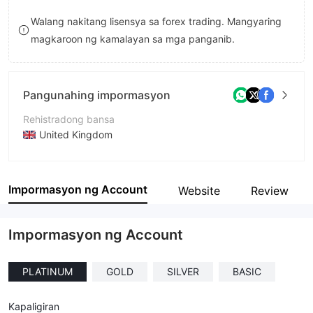
8
Walang nakitang lisensya sa forex trading. Mangyaring
magkaroon ng kamalayan sa mga panganib.
9
Pangunahing impormasyon
Rehistradong bansa
United Kingdom
Panahon ng pagpapatakbo
1-2 taon
Impormasyon ng Account
Website
Review
Kumpanya
Lite Forex Hub
Impormasyon ng Account
PLATINUM
GOLD
SILVER
BASIC
Kapaligiran