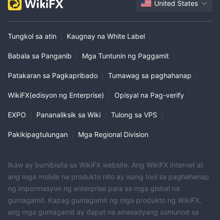
United States
Tungkol sa atin
|
Kaugnay na White Label
|
Babala sa Panganib
|
Mga Tuntunin ng Paggamit
|
Patakaran sa Pagkapribado
|
Tumawag sa paghahanap
|
WikiFX(edisyon ng Enterprise)
|
Opisyal na Pag-verify
|
EXPO
|
Pananaliksik sa Wiki
|
Tulong sa VPS
|
Pakikipagtulungan
|
Mga Regional Division
Ikaw ay bumibisita sa WikiFX website. Ang WikiFX Internet at
ang mga mobile na produkto nito ay isang tool sa paghahanap
ng impormasyon ng enterprise para sa mga global na
gumagamit. Kapag gumagamit ng mga produkto ng WikiFX,
ang mga gumagamit ay dapat na sinasadyang sumunod sa