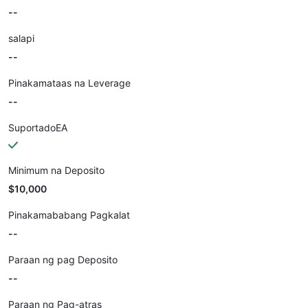
--
salapi
--
Pinakamataas na Leverage
--
SuportadoEA
Minimum na Deposito
$10,000
Pinakamababang Pagkalat
--
Paraan ng pag Deposito
--
Paraan ng Pag-atras