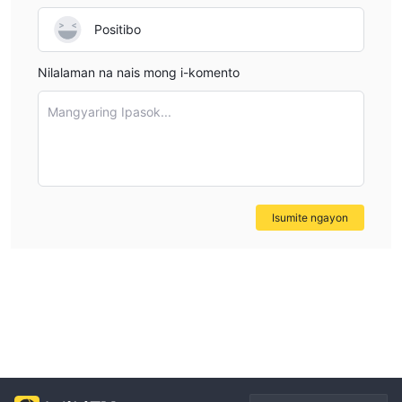
Positibo
Nilalaman na nais mong i-komento
Mangyaring Ipasok...
Isumite ngayon