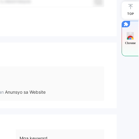
TOP
Chrome
an
Anunsyo sa Website
Mga keyword