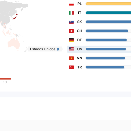
PL
IT
SK
CH
DE
Estados Unidos
US
VN
TR
10