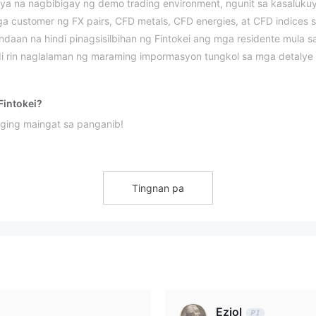
nya na nagbibigay ng demo trading environment, ngunit sa kasaluku
ga customer ng FX pairs, CFD metals, CFD energies, at CFD indices 
aan na hindi pinagsisilbihan ng Fintokei ang mga residente mula s
hindi rin naglalaman ng maraming impormasyon tungkol sa mga detalye
Fintokei?
ging maingat sa panganib!
Tingnan pa
Eziol