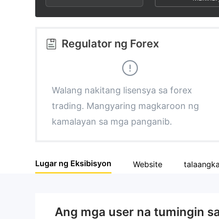
3
1
5
4
2
6
Regulator ng Forex
5
3
7
6
4
8
Walang nakitang lisensya sa forex
trading. Mangyaring magkaroon ng
7
5
9
kamalayan sa mga panganib.
8
6
Lugar ng Eksibisyon
Website
talaangk
9
7
8
Ang mga user na tumingin s