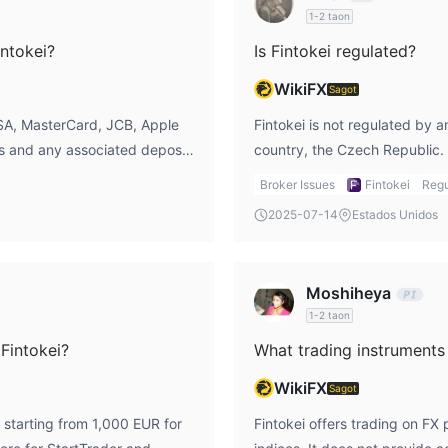
1-2 taon
intokei?
Is Fintokei regulated?
WikiFX
Sagot
SA, MasterCard, JCB, Apple
Fintokei is not regulated by an
s and any associated deposit
country, the Czech Republic. T
users, as there is no official 
Broker Issues
Fintokei
Regu
compliance.
2025-07-14
Estados Unidos
Moshiheya
1-2 taon
Fintokei?
What trading instruments 
WikiFX
Sagot
 starting from 1,000 EUR for
Fintokei offers trading on FX