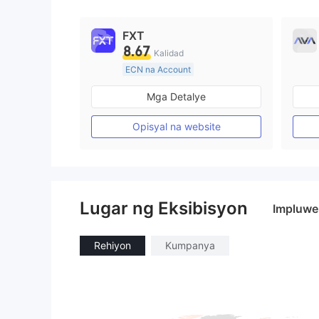
9
FXT
8.67
Kalidad
ECN na Account
20 Taon Pataas
Mga Detalye
Kinokontrol sa Australia
Paggawa ng Market (MM)
Opisyal na website
Pangunahing label na MT4
Lugar ng Eksibisyon
Impluwe
Rehiyon
Kumpanya