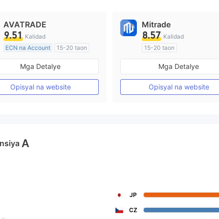
AVATRADE
Mitrade
9.51
8.57
Kalidad
Kalidad
ECN na Account
15-20 taon
15-20 taon
Kinokontrol sa Australia
Kinokontrol sa Australia
Mga Detalye
Mga Detalye
Paggawa ng Market (MM)
Paggawa ng Market (MM)
Pangunahing label na MT4
Pansariling pagsasaliksik
Opisyal na website
Opisyal na website
A
nsiya
JP
CZ