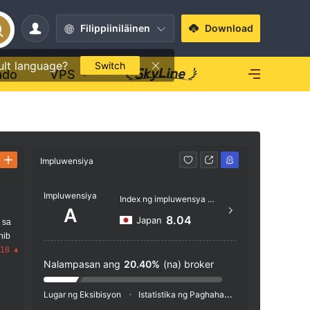
Filippiiniläinen
Download
ult language?
Switch
ado
VPS
Impluwensiya
Kontak
Impluwensiya
https
Index ng impluwensya NO.1
A
8.04
Japan
 sa
nib
.18
Nalampasan ang
20.40%
(na) broker
Lugar ng Eksibisyon
Istatistika ng Paghahanap
Pag-advertis