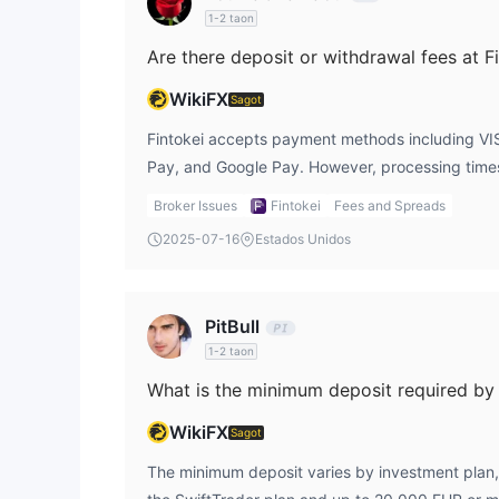
1-2 taon
Are there deposit or withdrawal fees at F
WikiFX
Sagot
Fintokei accepts payment methods including VI
Pay, and Google Pay. However, processing time
or withdrawal fees are not clearly specified.
Broker Issues
Fintokei
Fees and Spreads
2025-07-16
Estados Unidos
PitBull
1-2 taon
What is the minimum deposit required by 
WikiFX
Sagot
The minimum deposit varies by investment plan,