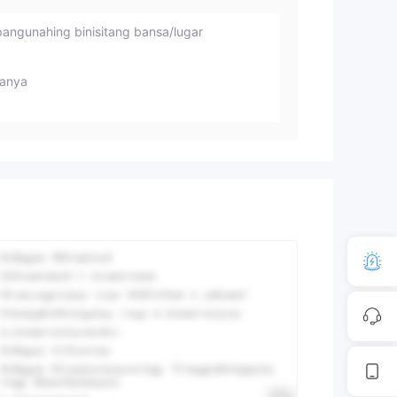
angunahing binisitang bansa/lugar
anya