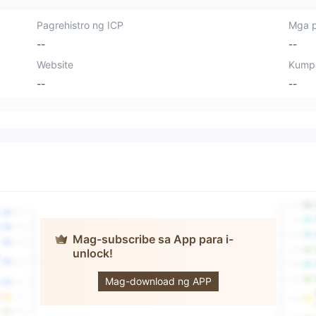
Pagrehistro ng ICP
Mga p
--
--
Website
Kump
--
--
Mag-subscribe sa App para i-
unlock!
Fintokei
Mag-download ng APP