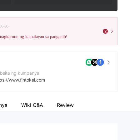
08-06
2
 magkaroon ng kamalayan sa panganib!
bsite ng kumpanya
tps://www.fintokei.com
cebook
tps://www.facebook.com/fintokei
nya
Wiki Q&A
Review
tps://x.com/fintokei?mx=2