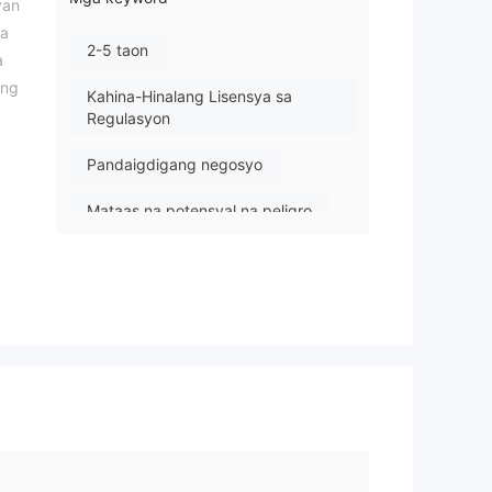
yan
sa
2-5 taon
a
 ng
Kahina-Hinalang Lisensya sa
Regulasyon
Pandaigdigang negosyo
Mataas na potensyal na peligro