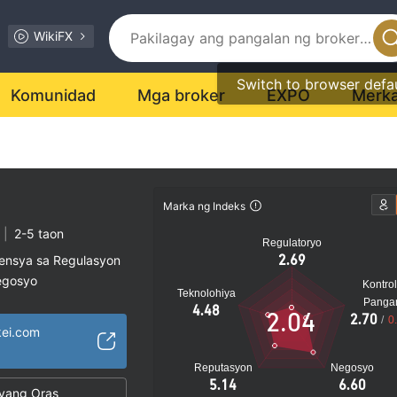
WikiFX
Switch to browser defa
Komunidad
Mga broker
EXPO
Merk
Marka ng Indeks
|
2-5 taon
Regulatoryo
2.69
sensya sa Regulasyon
egosyo
Kontrol
Teknolohiya
al na peligro
Panga
4.48
2.04
2.70
/
0
kei.com
Reputasyon
Negosyo
5.14
6.60
yang Oras