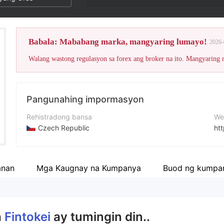
Babala: Mababang marka, mangyaring lumayo!
2026-
Walang wastong regulasyon sa forex ang broker na ito. Mangyaring
Pangunahing impormasyon
Rehistradong bansa
We
Czech Republic
ht
Panahon ng pagpapatakbo
Fa
2-5 taon
ht
anan
Mga Kaugnay na Kumpanya
Buod ng kumpa
Kumpanya
X
Fintokei
ht
a
Fintokei
ay tumingin din..