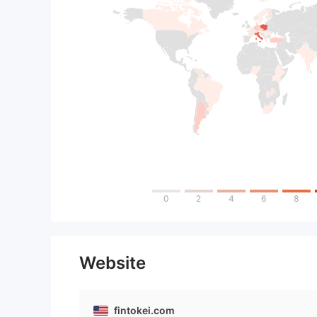
0
2
4
6
8
Website
fintokei.com