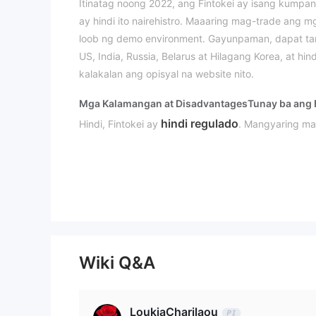
Itinatag noong 2022, ang Fintokei ay isang kumpa
ay hindi ito nairehistro. Maaaring mag-trade ang m
loob ng demo environment. Gayunpaman, dapat tand
US, India, Russia, Belarus at Hilagang Korea, at 
kalakalan ang opisyal na website nito.
Mga Kalamangan at Disadvantages
Tunay ba ang 
hindi regulado
Hindi, Fintokei ay
. Mangyaring ma
Ano ang Maaari Kong I-Trade sa Fintokei?
Mga Programa sa Pagtetrade
Wiki Q&A
LoukiaCharilaou