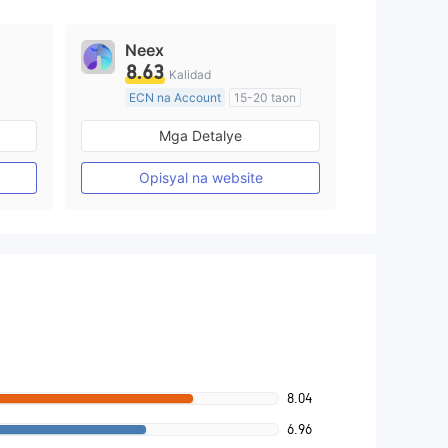
Neex
8.63
Kalidad
ECN na Account
15-20 taon
Kinokontrol sa Australia
Mga Detalye
Paggawa ng Market (MM)
Pangunahing label na MT4
Opisyal na website
8.04
6.96