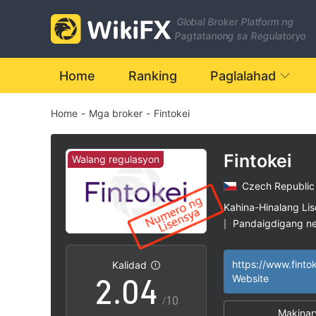
Global Broker Platform ng
Pagtatanong sa Regulatoryo
Home
Ranking
Paglalahad
Home
-
Mga broker
-
Fintokei
0
1
Fintokei
Walang regulasyon
Czech Republic
0
2
Kahina-Hinalang Li
Pandaigdigang n
|
1
3
Mataas na potensy
|
https://www.finto
Kalidad
2
.
0
4
Website
/10
Makinar