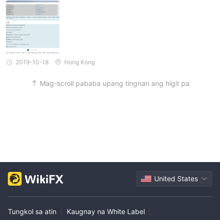
2019-10-18
Hong Kong
Mag-scroll pababa upang tingnan ang higit pa
United States
Tungkol sa atin
|
Kaugnay na White Label
|