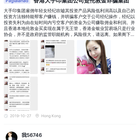
香港大手印集团公司是伦敦金诈骗集团
Paglalahad
大手印集团雇佣年轻女经纪吹嘘其投资产品风险低利润高以及自己的
投资方法独特能帮客户赚钱，并哄骗客户交于公司经纪操作，经纪以
投资失利为由在短时间内亏空客户的资金为公司赚取佣金和利润。并
且香港本地伦敦金买卖现在属于无王管，香港金银业贸易场只是行业
协会，并不是政府的监管职能机构，风险很大，请远离。如果阁下已
经被骗，应立即到香港警务处网上报案中心报案。这里曝光一个女骗
徒 张詠珊
2019-10-27
Hong Kong
我56746