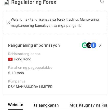
Regulator ng Forex
8
9
Walang nakitang lisensya sa forex trading. Mangyaring
magkaroon ng kamalayan sa mga panganib.
Pangunahing impormasyon
Rehistradong bansa
Hong Kong
Panahon ng pagpapatakbo
5-10 taon
Kumpanya
DSY MAHAMUDRA LIMITED
Pagwawasto
DSY
Website
talaangkanan
Mga Kaugnay na Kum
empleyado ng kumpanya