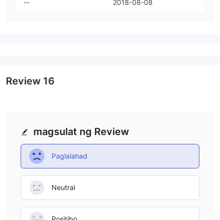
--
2018-08-08
Review
16
magsulat ng Review
Paglalahad
Neutral
Positibo