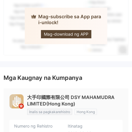
Mag-subscribe sa App para
i-unlock!
DSY
Mag-download ng APP
Mga Kaugnay na Kumpanya
大手印國際有限公司 DSY MAHAMUDRA
LIMITED(Hong Kong)
Inalis sa pagkakarehistro
Hong Kong
Numero ng Rehistro
Itinatag