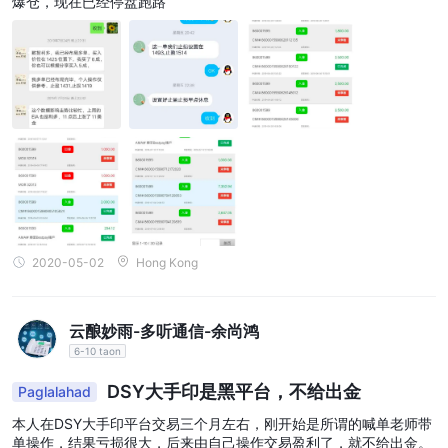
爆仓，现在已经停盘跑路
2020-05-02
Hong Kong
云酿妙雨-多听通信-余尚鸿
6-10 taon
DSY大手印是黑平台，不给出金
Paglalahad
本人在DSY大手印平台交易三个月左右，刚开始是所谓的喊单老师带
单操作，结果亏损很大，后来由自己操作交易盈利了，就不给出金。