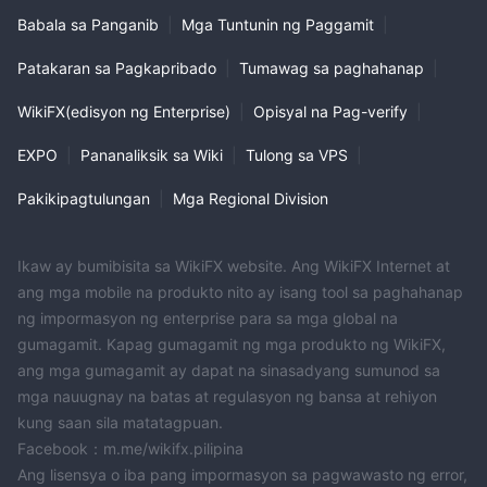
Babala sa Panganib
|
Mga Tuntunin ng Paggamit
|
Patakaran sa Pagkapribado
|
Tumawag sa paghahanap
|
WikiFX(edisyon ng Enterprise)
|
Opisyal na Pag-verify
|
EXPO
|
Pananaliksik sa Wiki
|
Tulong sa VPS
|
Pakikipagtulungan
|
Mga Regional Division
Ikaw ay bumibisita sa WikiFX website. Ang WikiFX Internet at
ang mga mobile na produkto nito ay isang tool sa paghahanap
ng impormasyon ng enterprise para sa mga global na
gumagamit. Kapag gumagamit ng mga produkto ng WikiFX,
ang mga gumagamit ay dapat na sinasadyang sumunod sa
mga nauugnay na batas at regulasyon ng bansa at rehiyon
kung saan sila matatagpuan.
Facebook：m.me/wikifx.pilipina
Ang lisensya o iba pang impormasyon sa pagwawasto ng error,