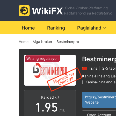
2
Global Broker Platform ng
3
Pagtatanong sa Regulatoryo
4
0
Home
Ranking
Paglalahad
Home
-
Mga broker
-
Bestminerpro
5
1
6
2
Bestminer
Walang regulasyon
Tsina
|
2-5 tao
7
3
Kahina-Hinalang Li
Kahina-hinalang 
|
0
8
4
Mataas na potensy
|
https://bestminer
Kalidad
1
.
9
5
Website
/10
Open Account