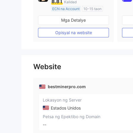
8.81
Kalidad
ECN na Account
10-15 taon
Kinokontrol sa Australia
Mga Detalye
Paggawa ng Market (MM)
Pangunahing label na MT4
Opisyal na website
Website
bestminerpro.com
Lokasyon ng Server
Estados Unidos
Petsa ng Epektibo ng Domain
--