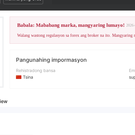
Babala: Mababang marka, mangyaring lumayo!
2026-
Walang wastong regulasyon sa forex ang broker na ito. Mangyaring
Pangunahing impormasyon
Rehistradong bansa
Em
Tsina
su
Panahon ng pagpapatakbo
We
2-5 taon
ht
iew
Kumpanya
Bestminerpro