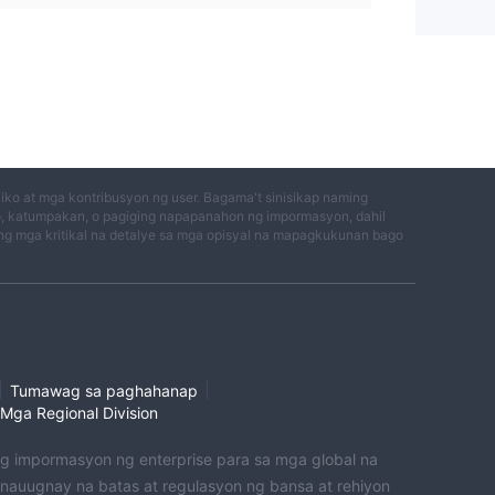
ko at mga kontribusyon ng user. Bagama't sinisikap naming
o, katumpakan, o pagiging napapanahon ng impormasyon, dahil
g mga kritikal na detalye sa mga opisyal na mapagkukunan bago
|
|
Tumawag sa paghahanap
Mga Regional Division
 ng impormasyon ng enterprise para sa mga global na
uugnay na batas at regulasyon ng bansa at rehiyon