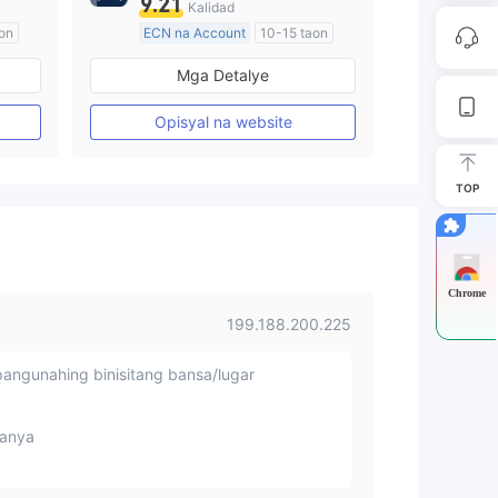
9.21
Kalidad
on
ECN na Account
10-15 taon
Kinokontrol sa Australia
Mga Detalye
Paggawa ng Market (MM)
Pangunahing label na MT4
Opisyal na website
TOP
Chrome
199.188.200.225
angunahing binisitang bansa/lugar
anya