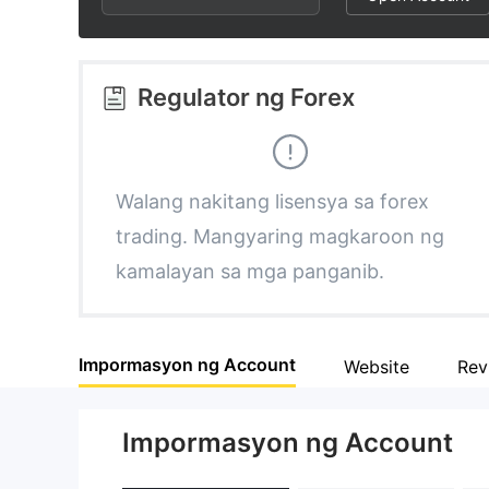
2
6
3
7
Regulator ng Forex
4
8
5
9
Walang nakitang lisensya sa forex
trading. Mangyaring magkaroon ng
6
kamalayan sa mga panganib.
7
Impormasyon ng Account
Website
Rev
8
Impormasyon ng Account
9