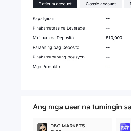
Platinum account
Classic account
Kapaligiran
--
Pinakamataas na Leverage
--
Minimum na Deposito
$10,000
Paraan ng pag Deposito
--
Pinakamababang posisyon
--
Mga Produkto
--
Ang mga user na tumingin s
DBG MARKETS