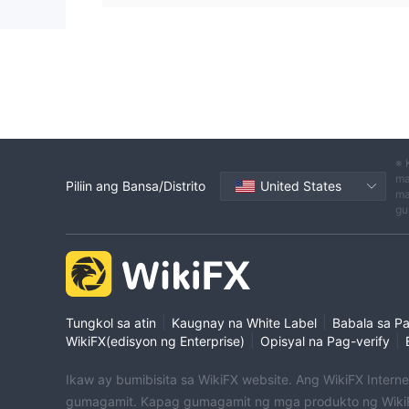
※ 
ma
Piliin ang Bansa/Distrito
United States
ma
gu
|
|
Tungkol sa atin
Kaugnay na White Label
Babala sa P
|
|
WikiFX(edisyon ng Enterprise)
Opisyal na Pag-verify
Ikaw ay bumibisita sa WikiFX website. Ang WikiFX Intern
gumagamit. Kapag gumagamit ng mga produkto ng WikiF