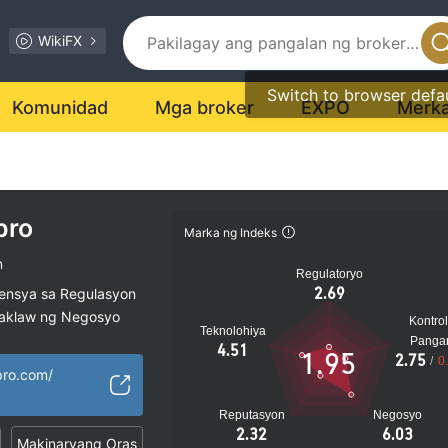
WikiFX
Switch to browser defa
Komunidad
Mga broker
EXPO
Merk
pro
Marka ng Indeks
n
Regulatoryo
2.69
sensya sa Regulasyon
saklaw ng Negosyo
Kontrol
Teknolohiya
al na peligro
Panga
4.51
1.95
2.75
/
0
pro.com/
Reputasyon
Negosyo
2.32
6.03
Makinaryang Oras