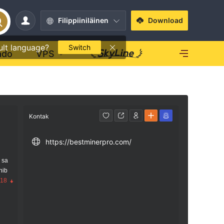
Filippiiniläinen
Download
ult language?
Switch
ado
VPS
Kontak
https://bestminerpro.com/
 sa
nib
.18