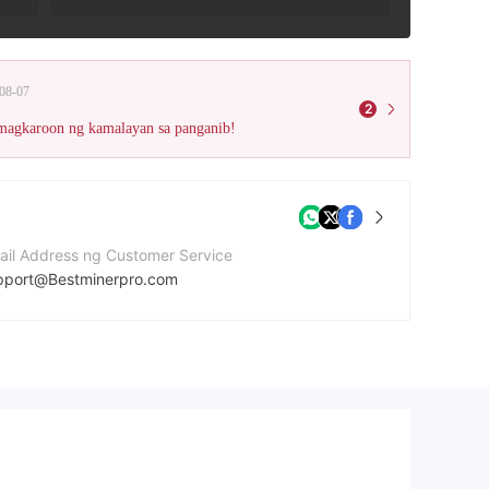
08-07
2
 magkaroon ng kamalayan sa panganib!
ail Address ng Customer Service
pport@Bestminerpro.com
bsite ng kumpanya
tps://bestminerpro.com/