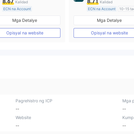
8.67
8.71
Kalidad
Kalidad
ECN na Account
ECN na Account
10-15 ta
20 Taon Pataas
Kinokontrol sa Australia
Mga Detalye
Mga Detalye
Kinokontrol sa Australia
Paggawa ng Market (MM)
Paggawa ng Market (MM)
Pangunahing label na MT4
Opisyal na website
Opisyal na website
Pangunahing label na MT4
Pagrehistro ng ICP
Mga p
--
--
Website
Kump
--
--