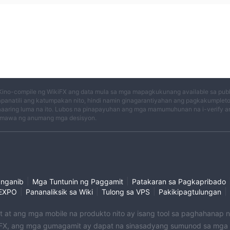
Kino-compile ng WikiFX ang data mula sa mga mapagkukunang available sa publi
panatili ang katumpakan nito, hindi namin ginagarantiyahan ang pagkakumplet
aaring luma na ito. Lubos na pinapayuhan ang mga mamumuhunan na i-verify an
mawa ng anumang mga desisyon.
|
|
anganib
Mga Tuntunin ng Paggamit
Patakaran sa Pagkapribado
|
|
|
|
EXPO
Pananaliksik sa Wiki
Tulong sa VPS
Pakikipagtulungan
et at ang mga mobile na produkto nito ay isang tool sa paghahanap
X, ang mga gumagamit ay dapat na sinasadyang sumunod sa mga na