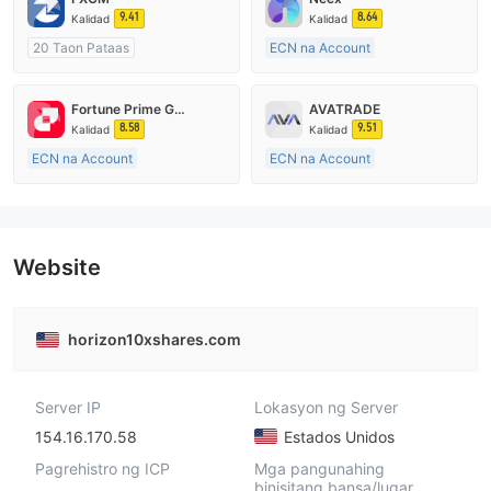
9.41
8.64
Kalidad
Kalidad
20 Taon Pataas
ECN na Account
Kinokontrol sa Australia
15-20 taon
Paggawa ng Market (MM)
Kinokontrol sa Australia
Fortune Prime Global
AVATRADE
Pangunahing label na MT4
Paggawa ng Market (MM)
8.58
9.51
Kalidad
Kalidad
Pangunahing label na MT4
ECN na Account
ECN na Account
15-20 taon
15-20 taon
Kinokontrol sa Australia
Kinokontrol sa Australia
Paggawa ng Market (MM)
Paggawa ng Market (MM)
Pangunahing label na MT4
Pangunahing label na MT4
Website
horizon10xshares.com
Server IP
Lokasyon ng Server
154.16.170.58
Estados Unidos
Pagrehistro ng ICP
Mga pangunahing
binisitang bansa/lugar