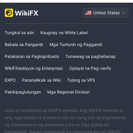
United States
Tungkol sa atin
|
Kaugnay na White Label
|
Babala sa Panganib
|
Mga Tuntunin ng Paggamit
|
Patakaran sa Pagkapribado
|
Tumawag sa paghahanap
|
WikiFX(edisyon ng Enterprise)
|
Opisyal na Pag-verify
|
EXPO
|
Pananaliksik sa Wiki
|
Tulong sa VPS
|
Pakikipagtulungan
|
Mga Regional Division
Ikaw ay bumibisita sa WikiFX website. Ang WikiFX Internet at
ang mga mobile na produkto nito ay isang tool sa paghahanap
ng impormasyon ng enterprise para sa mga global na
gumagamit. Kapag gumagamit ng mga produkto ng WikiFX,