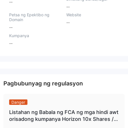
--
--
Petsa ng Epektibo ng
Website
Domain
--
--
Kumpanya
--
Pagbubunyag ng regulasyon
Danger
Listahan ng Babala ng FCA ng mga hindi awt
orisadong kumpanya Horizon 10x Shares / h
orizon10xshares.com.