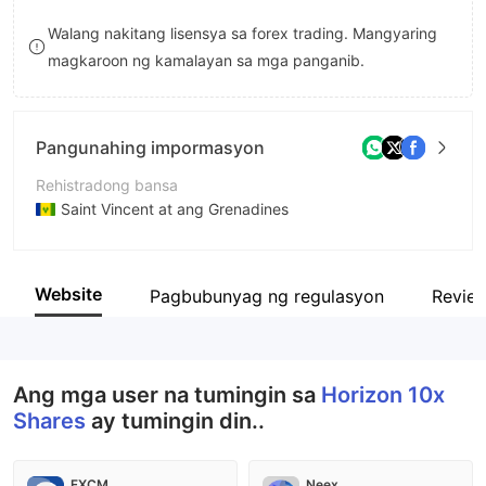
8
9
Walang nakitang lisensya sa forex trading. Mangyaring
magkaroon ng kamalayan sa mga panganib.
9
Pangunahing impormasyon
Rehistradong bansa
Saint Vincent at ang Grenadines
Panahon ng pagpapatakbo
1-2 taon
Website
Pagbubunyag ng regulasyon
Revie
Kumpanya
Horizon-10x Shares
Ang mga user na tumingin sa
Horizon 10x
Shares
ay tumingin din..
FXCM
Neex