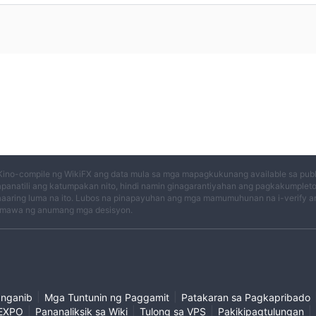
Kino-compile ng WikiFX ang data mula sa mga mapagkukunang available sa publi
panatili ang katumpakan nito, hindi namin ginagarantiyahan ang pagkakumplet
aaring luma na ito. Lubos na pinapayuhan ang mga mamumuhunan na i-verify an
mawa ng anumang mga desisyon.
|
|
anganib
Mga Tuntunin ng Paggamit
Patakaran sa Pagkapribado
|
|
|
|
EXPO
Pananaliksik sa Wiki
Tulong sa VPS
Pakikipagtulungan