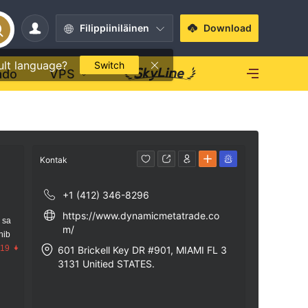
Filippiiniläinen
Download
ult language?
Switch
ado
VPS
Kontak
+1 (412) 346-8296
https://www.dynamicmetatrade.co
 sa
m/
nib
.19
601 Brickell Key DR #901, MIAMI FL 3
3131 Unitied STATES.