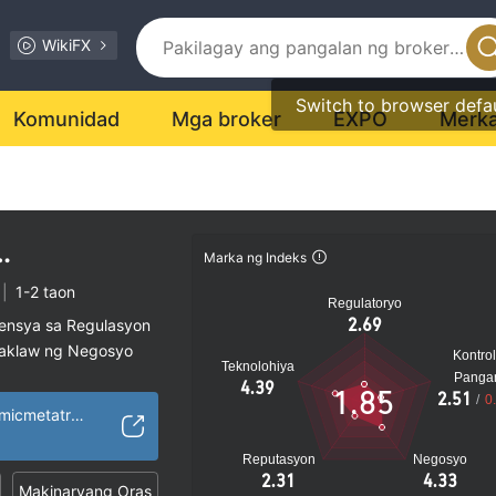
WikiFX
Switch to browser defa
Komunidad
Mga broker
EXPO
Merk
Marka ng Indeks
DE
|
1-2 taon
Regulatoryo
2.69
sensya sa Regulasyon
saklaw ng Negosyo
Kontrol
Teknolohiya
al na peligro
Panga
4.39
1.85
2.51
/
0
https://www.dynamicmetatrade.com/
Reputasyon
Negosyo
2.31
4.33
Makinaryang Oras