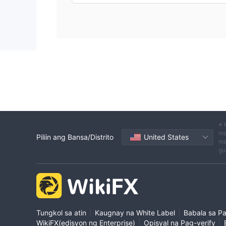
※ 
ma
Piliin ang Bansa/Distrito
United States
ma
gu
|
|
Tungkol sa atin
Kaugnay na White Label
Babala sa P
|
|
WikiFX(edisyon ng Enterprise)
Opisyal na Pag-verify