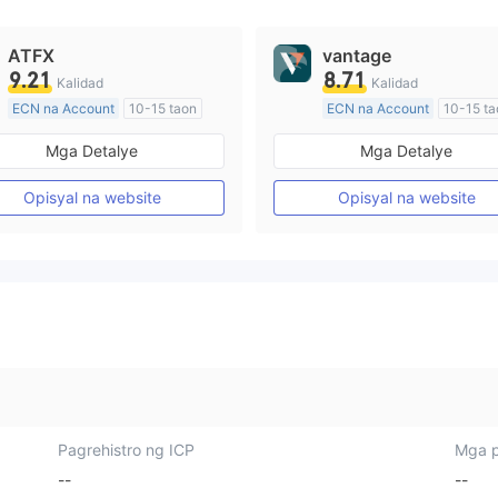
ATFX
vantage
9.21
8.71
Kalidad
Kalidad
ECN na Account
10-15 taon
ECN na Account
10-15 ta
Kinokontrol sa Australia
Kinokontrol sa Australia
Mga Detalye
Mga Detalye
Paggawa ng Market (MM)
Paggawa ng Market (MM)
Pangunahing label na MT4
Pangunahing label na MT4
Opisyal na website
Opisyal na website
Pagrehistro ng ICP
Mga p
--
--