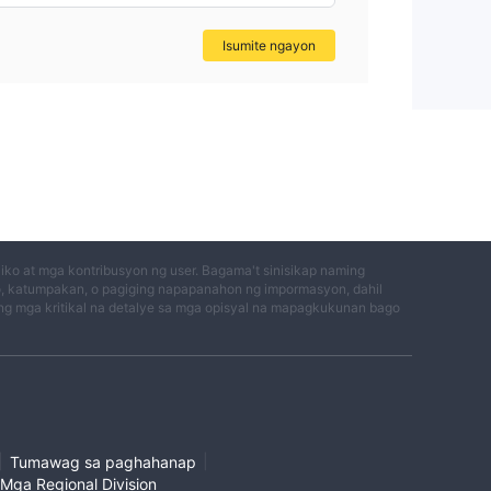
Isumite ngayon
ko at mga kontribusyon ng user. Bagama't sinisikap naming
o, katumpakan, o pagiging napapanahon ng impormasyon, dahil
g mga kritikal na detalye sa mga opisyal na mapagkukunan bago
|
|
Tumawag sa paghahanap
Mga Regional Division