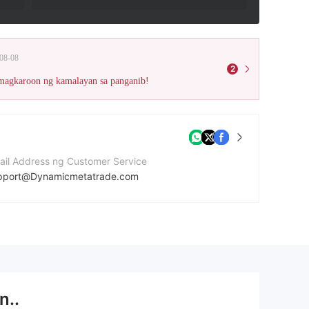
08-08
2
 magkaroon ng kamalayan sa panganib!
ail Address ng Customer Service
pport@Dynamicmetatrade.com
mero ng contact
4123468296
bsite ng kumpanya
tps://www.dynamicmetatrade.com/
n..