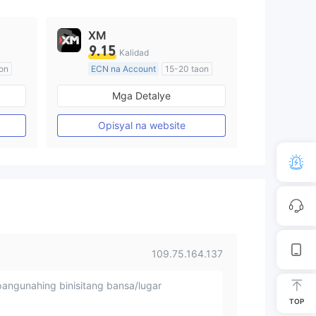
XM
9.15
Kalidad
on
ECN na Account
15-20 taon
Kinokontrol sa Australia
Mga Detalye
Paggawa ng Market (MM)
Pangunahing label na MT4
Opisyal na website
109.75.164.137
angunahing binisitang bansa/lugar
TOP