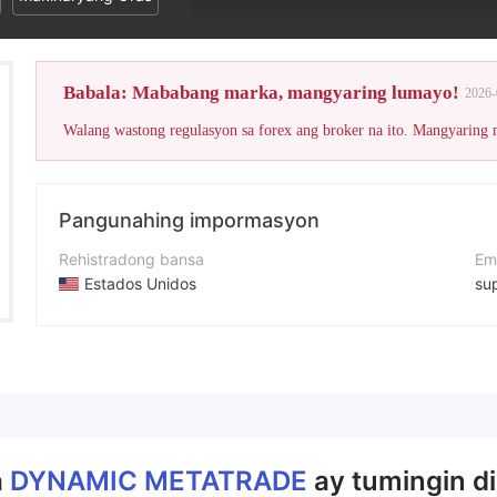
Babala: Mababang marka, mangyaring lumayo!
2026-
Walang wastong regulasyon sa forex ang broker na ito. Mangyaring
Pangunahing impormasyon
Rehistradong bansa
Em
Estados Unidos
su
Panahon ng pagpapatakbo
Nu
1-2 taon
+1
Kumpanya
We
Dynamicmetatrade LTD.
ht
a
DYNAMIC METATRADE
ay tumingin di