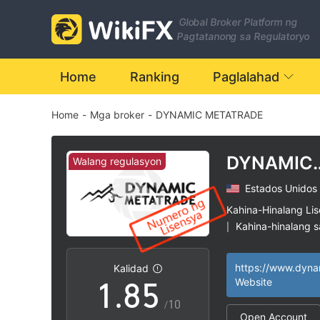
1
Global Broker Platform ng
2
Pagtatanong sa Regulatoryo
3
0
Home
Ranking
Paglalahad
Home
-
Mga broker
-
DYNAMIC METATRADE
4
1
5
2
DYNAMIC
Walang regulasyon
METATRA
Estados Unidos
6
3
Kahina-Hinalang Li
Kahina-hinalang 
|
0
7
4
Mataas na potensy
|
Kalidad
1
.
8
5
Website
/10
Open Account