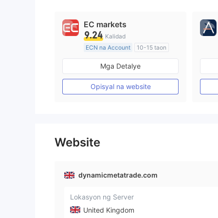
EC markets
9.24
Kalidad
ECN na Account
10-15 taon
Kinokontrol sa Australia
Mga Detalye
Paggawa ng Market (MM)
Pangunahing label na MT4
Opisyal na website
Website
dynamicmetatrade.com
Lokasyon ng Server
United Kingdom