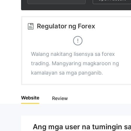
2
9
6
3
7
Regulator ng Forex
4
8
5
9
Walang nakitang lisensya sa forex
trading. Mangyaring magkaroon ng
6
kamalayan sa mga panganib.
7
Website
Review
8
9
Ang mga user na tumingin s