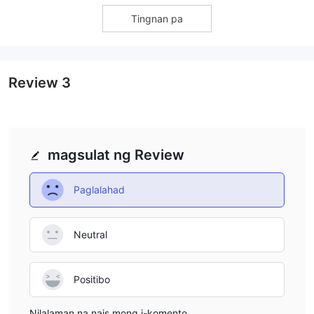
accessibility.
Tingnan pa
Review
3
magsulat ng Review
Paglalahad
Neutral
Positibo
Nilalaman na nais mong i-komento