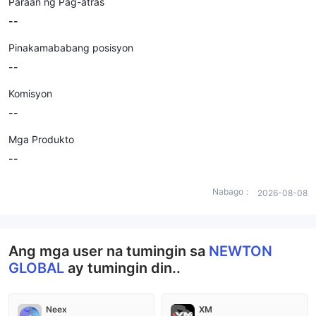
Paraan ng Pag-atras
--
Pinakamababang posisyon
--
Komisyon
--
Mga Produkto
--
Nabago：
2026-08-08
Ang mga user na tumingin sa
NEWTON
GLOBAL
ay tumingin din..
Neex
XM