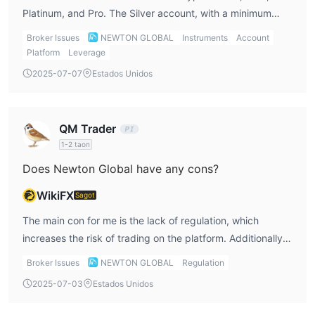
Platinum, and Pro. The Silver account, with a minimum
deposit of just $20, is ideal for beginners like me, while the
Broker Issues
NEWTON GLOBAL
Instruments
Account
Pro account requires a $50 deposit and provides better
Platform
Leverage
spreads. I appreciate having a range of account types to
2025-07-07
Estados Unidos
suit my trading needs.
QM Trader
1-2 taon
Does Newton Global have any cons?
WikiFX
Sagot
The main con for me is the lack of regulation, which
increases the risk of trading on the platform. Additionally,
the absence of MT4 could be a dealbreaker for traders
Broker Issues
NEWTON GLOBAL
Regulation
who prefer that platform. Moreover, regional restrictions
2025-07-03
Estados Unidos
prevent users from certain countries, such as the USA and
Cuba, from using the platform, which limits its global