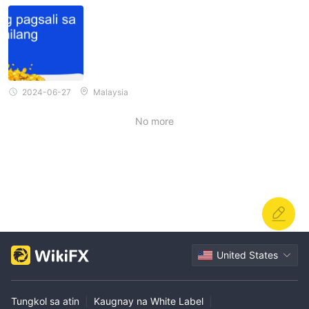
2024-06-27
Malaysia
No more
United States
Tungkol sa atin
|
Kaugnay na White Label
|