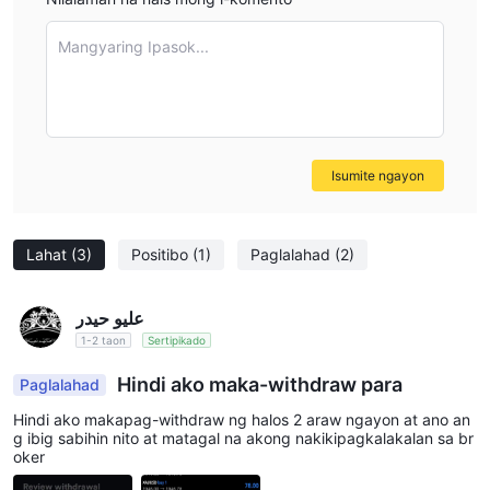
Mangyaring Ipasok...
Isumite ngayon
Lahat
(3)
Positibo
(1)
Paglalahad
(2)
عليو حيدر
1-2 taon
Sertipikado
Hindi ako maka-withdraw para
Paglalahad
Hindi ako makapag-withdraw ng halos 2 araw ngayon at ano an
g ibig sabihin nito at matagal na akong nakikipagkalakalan sa br
oker