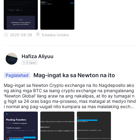
2025-08-28
Estados Unidos
Hafiza Aliyuu
1-2 taon
Mag-ingat ka sa Newton na ito
Paglalahad
Mag-ingat sa Newton Crypto exchange na ito Nagdeposito ako
ng aking mga BTC sa isang crypto exchange na pinangalanang
'Newton Global' ilang araw na ang nakalipas, at ito ay tumagal n
g higit sa 24 oras bago ma-proseso, mas matagal at medyo hind
i normal ang pag-uugali nito kumpara sa mas malalaking exchan
ge tulad ng Binance, OKX, Coinbase, Kraken, atbp. Tinanong ko
ang kinatawan ng Newton, at sinabi nito na isang beses lang ito
at hindi na magtatagal sa mga susunod na deposito. Gayunpam
an, medyo duda ako sa sinabi ng kinatawan, kaya naisip ko kun
g ganito katagal ang deposito, paano kaya ang withdrawal? Kay
a nag-request ako ng withdrawal ng eksaktong halaga ng BTC n