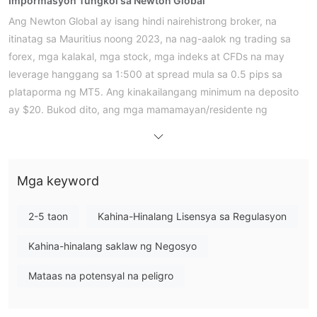
Impormasyon Tungkol sa Newton Global
Ang Newton Global ay isang hindi nairehistrong broker, na
itinatag sa Mauritius noong 2023, na nag-aalok ng trading sa
forex, mga kalakal, mga stock, mga indeks at CFDs na may
leverage hanggang sa 1:500 at spread mula sa 0.5 pips sa
plataporma ng MT5. Ang kinakailangang minimum na deposito
ay $20. Bukod dito, ang mga mamamayan/residente ng
Estados Unidos, Cuba, Iraq, Myanmar, Hilagang Korea, Sudan
ay hindi pinapayagan na gumamit ng kanilang mga serbisyo.
Mga Kalamangan at Disadvantages
Mga keyword
Totoo ba ang Newton Global?
2-5 taon
Kahina-Hinalang Lisensya sa Regulasyon
walang mga
Hindi. Sa kasalukuyan, ang Newton Global ay
wastong regulasyon
. Mangyaring maging maingat sa
Kahina-hinalang saklaw ng Negosyo
panganib! Bukod dito, ipinapakita ng status ng kanilang domain
Mataas na potensyal na peligro
na ipinagbabawal ang paglilipat ng kliyente.
Ano ang Maaari Kong I-trade sa Newton Global?