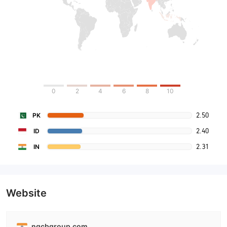
0
2
4
6
8
10
2.50
PK
2.40
ID
2.31
IN
Website
ngcbgroup.com