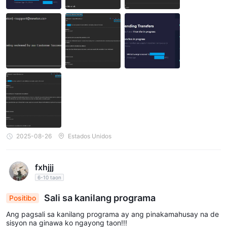
a aking idineposito, at ngayon ay lagpas na sa 48 oras, naka-'Pe
nding' pa rin ang status nito. Samantala, walang sinuman mula s
a Newton ang nakipag-ugnayan sa akin upang sabihin kung ano
ang nangyayari. Maaari mong tingnan ang timeline sa ibaba par
a sa karagdagang detalye.
2025-08-26
Estados Unidos
fxhjjj
6-10 taon
Sali sa kanilang programa
Positibo
Ang pagsali sa kanilang programa ay ang pinakamahusay na de
sisyon na ginawa ko ngayong taon!!!