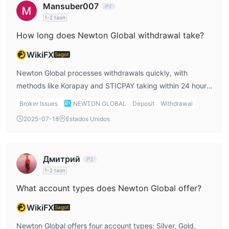
Mansuber007
1-2 taon
How long does Newton Global withdrawal take?
WikiFX
Sagot
Newton Global processes withdrawals quickly, with
methods like Korapay and STICPAY taking within 24 hours.
Other methods, such as B2B in PAY, are processed within
Broker Issues
NEWTON GLOBAL
Deposit
Withdrawal
1 hour. This fast processing time is a huge advantage for
2025-07-18
Estados Unidos
me, as I value having access to my funds as quickly as
possible.
Дмитрий
1-2 taon
What account types does Newton Global offer?
WikiFX
Sagot
Newton Global offers four account types: Silver, Gold,