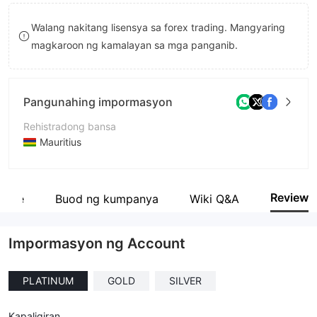
8
Walang nakitang lisensya sa forex trading. Mangyaring
9
magkaroon ng kamalayan sa mga panganib.
Pangunahing impormasyon
Rehistradong bansa
Mauritius
Panahon ng pagpapatakbo
2-5 taon
Review
site
Buod ng kumpanya
Wiki Q&A
Kumpanya
Newton Global Commercial Business (NGCB) LTD
Impormasyon ng Account
PLATINUM
GOLD
SILVER
Kapaligiran