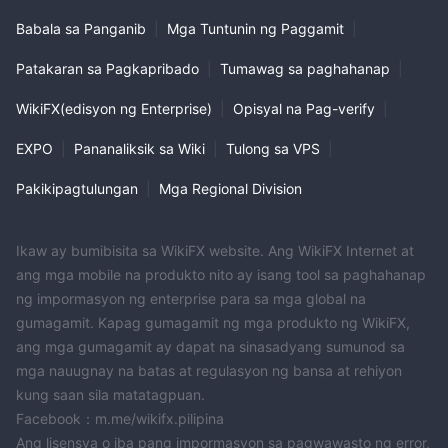
Babala sa Panganib
|
Mga Tuntunin ng Paggamit
|
Patakaran sa Pagkapribado
|
Tumawag sa paghahanap
|
WikiFX(edisyon ng Enterprise)
|
Opisyal na Pag-verify
|
EXPO
|
Pananaliksik sa Wiki
|
Tulong sa VPS
|
Pakikipagtulungan
|
Mga Regional Division
Ikaw ay bumibisita sa WikiFX website. Ang WikiFX Internet at
ang mga mobile na produkto nito ay isang tool sa paghahanap
ng impormasyon ng enterprise para sa mga global na
gumagamit. Kapag gumagamit ng mga produkto ng WikiFX,
ang mga gumagamit ay dapat na sinasadyang sumunod sa
mga nauugnay na batas at regulasyon ng bansa at rehiyon
kung saan sila matatagpuan.
Facebook：m.me/wikifx.pilipina
Ang lisensya o iba pang impormasyon sa pagwawasto ng error,