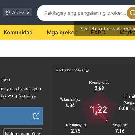
WikiFX
Switch to browser defa
Komunidad
Mga broker
EXPO
Merk
Marka ng Indeks
 taon
Regulatoryo
2.69
sensya sa Regulasyon
saklaw ng Negosyo
Kontrol
Teknolohiya
ustralia
Panga
4.34
1.22
0.00
/
6
al na peligro
Reputasyon
Negosyo
2.75
7.16
Makinaryang Oras