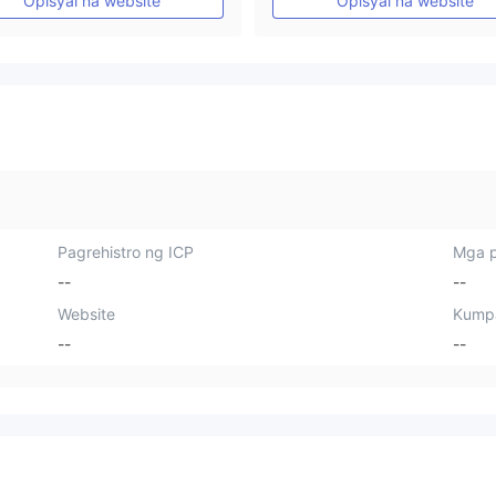
Opisyal na website
Opisyal na website
Pagrehistro ng ICP
Mga p
--
--
Website
Kump
--
--