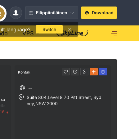
Filippiiniläinen
Download
ult language?
Switch
ado
VPS
Kontak
--
Suite 804,Level 8 70 Pitt Street, Syd
 sa
ney,NSW 2000
nib
.18