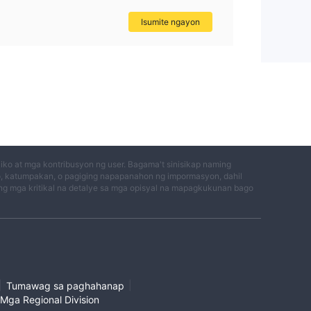
Isumite ngayon
ko at mga kontribusyon ng user. Bagama't sinisikap naming
o, katumpakan, o pagiging napapanahon ng impormasyon, dahil
g mga kritikal na detalye sa mga opisyal na mapagkukunan bago
|
|
Tumawag sa paghahanap
Mga Regional Division