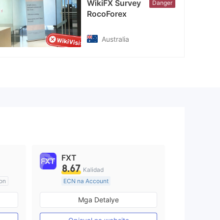
WikiFX Survey
Danger
RocoForex
Australia
FXT
8.67
Kalidad
on
ECN na Account
20 Taon Pataas
Mga Detalye
Kinokontrol sa Australia
Paggawa ng Market (MM)