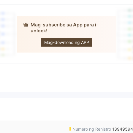
Mag-subscribe sa App para i-
unlock!
RocoForex
Mag-download ng APP
Numero ng Rehistro
1394959