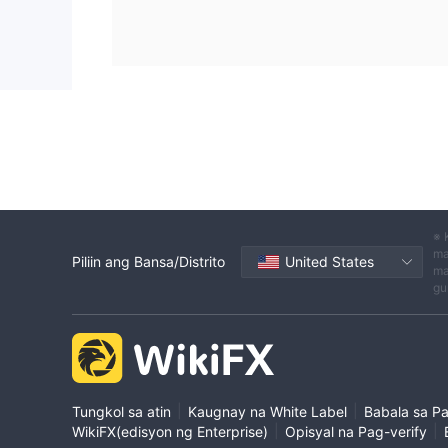
※ 
ma
Piliin ang Bansa/Distrito
United States
ma
gu
|
|
Tungkol sa atin
Kaugnay na White Label
Babala sa P
|
|
WikiFX(edisyon ng Enterprise)
Opisyal na Pag-verify