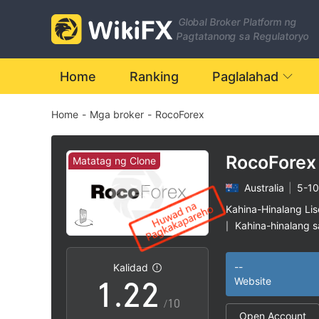
Global Broker Platform ng
Pagtatanong sa Regulatoryo
Home
Ranking
Paglalahad
Home
-
Mga broker
-
RocoForex
RocoForex
Matatag ng Clone
Australia
|
5-10
0
0
Kahina-Hinalang Li
Kahina-hinalang 
|
0
1
1
Matatag na CloneA
|
Mataas na potensy
|
--
Kalidad
1
.
2
2
Website
/10
Open Account