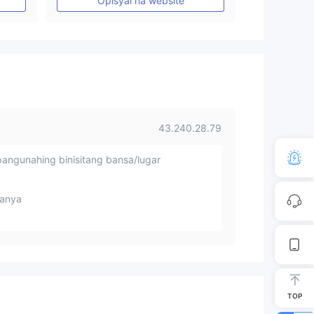
Opisyal na website
Pangunahing label na MT4
43.240.28.79
angunahing binisitang bansa/lugar
anya
TOP