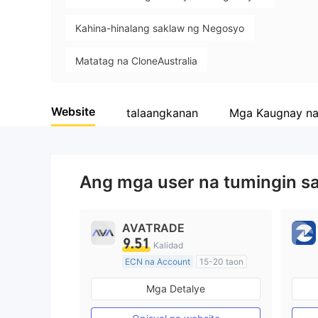
Kahina-hinalang saklaw ng Negosyo
Matatag na CloneAustralia
Mataas na potensyal na peligro
Website
talaangkanan
Mga Kaugnay n
Ang mga user na tumingin s
AVATRADE
9.51
Kalidad
ECN na Account
15-20 taon
Kinokontrol sa Australia
Mga Detalye
Paggawa ng Market (MM)
Pangunahing label na MT4