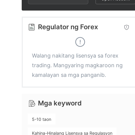
2
3
3
3
4
4
Regulator ng Forex
4
5
5
5
6
6
Walang nakitang lisensya sa forex
trading. Mangyaring magkaroon ng
6
7
7
kamalayan sa mga panganib.
7
8
8
Mga keyword
8
9
9
5-10 taon
9
Kahina-Hinalang Lisensya sa Regulasyon