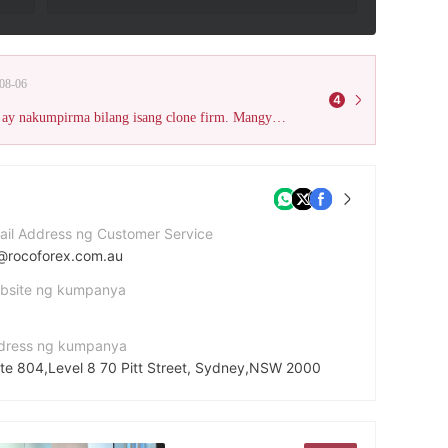
08-06
4
Ang idineklarang Australia ASIC na lisensya (Lisensya Blg. 391441) ay nakumpirma bilang isang clone firm. Mangyaring magkaroon ng kamalayan sa mga panganib at manatiling mapagbantay upang maiwasan ang pinsala!
ail Address ng Customer Service
@rocoforex.com.au
bsite ng kumpanya
dress ng kumpanya
ite 804,Level 8 70 Pitt Street, Sydney,NSW 2000