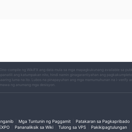
Kino-compile ng WikiFX ang data mula sa mga mapagkukunang available sa publi
panatili ang katumpakan nito, hindi namin ginagarantiyahan ang pagkakumplet
aaring luma na ito. Lubos na pinapayuhan ang mga mamumuhunan na i-verify an
mawa ng anumang mga desisyon.
|
|
anganib
Mga Tuntunin ng Paggamit
Patakaran sa Pagkapribado
|
|
|
|
EXPO
Pananaliksik sa Wiki
Tulong sa VPS
Pakikipagtulungan