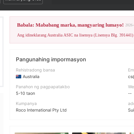
Babala: Mababang marka, mangyaring lumayo!
2026-
Pangunahing impormasyon
Rehistradong bansa
Em
Australia
cs
Panahon ng pagpapatakbo
We
5-10 taon
--
Kumpanya
ad
Roco International Pty Ltd
Su
Pagwawasto
RocoForex