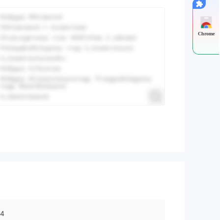
Chrome
44