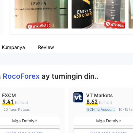
empleyado ng kumpanya
--
a Kumpanya
Review
a
RocoForex
ay tumingin din..
FXCM
VT Markets
9.41
8.62
Kalidad
Kalidad
20 Taon Pataas
ECN na Account
10-15 ta
Kinokontrol sa Australia
Kinokontrol sa Australia
Mga Detalye
Mga Detalye
Paggawa ng Market (MM)
Paggawa ng Market (MM)
Pangunahing label na MT4
Pangunahing label na MT4