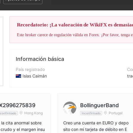
Recordatorio: ¡La valoración de WikiFX es demasia
Este broker carece de regulación válida en Forex. ¡Por favor, tenga e
Información básica
País registrado
Cor
Islas Caimán
tr
Período de Funcionamiento
Nú
De 5 a 10 años
+1
Empresa
Pá
X2996275839
BollinguerBand
Tradeview Markets
ht
Hong Kong
Portugal
nconfirmado
Inconfirmado
 la cita anormal sobre
Creo una cuenta en EURO y depo
o crudo y el margen insu
sito con mi tarjeta de débito en E