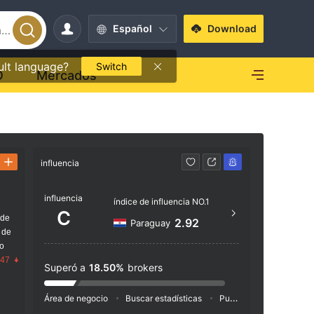
Español
Download
ult language?
Switch
O
Mercados
influencia
Contacto
influencia
+1 3
índice de influencia NO.1
C
 de
http
2.92
Paraguay
 de
Grand 
go
nderso
.47
Superó a
18.50%
brokers
Box 1
Área de negocio
Buscar estadísticas
Publicidad
Índice de