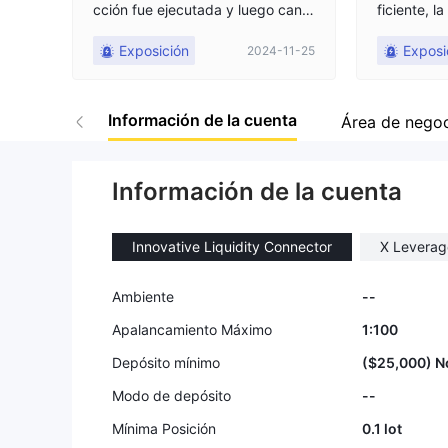
cción fue ejecutada y luego canc
ficiente, l
elada.
2 pedidos 
Exposición
Exposi
2024-11-25
ando todas
Información de la cuenta
Área de nego
Información de la cuenta
Innovative Liquidity Connector
X Leverag
Ambiente
--
Apalancamiento Máximo
1:100
Depósito mínimo
($25,000) N
Modo de depósito
--
Mínima Posición
0.1 lot