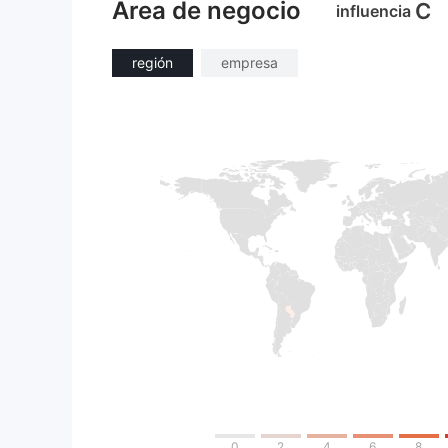
Área de negocio
C
influencia
región
empresa
0
2
4
6
8