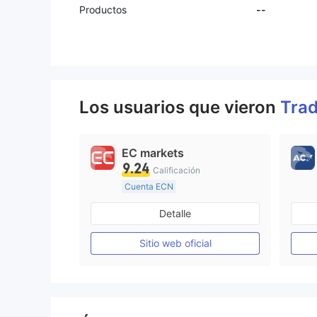
Productos
--
Los usuarios que vieron
Tra
EC markets
9.24
Calificación
Cuenta ECN
De 10 a 15 años
Detalle
Supervisión en Australia
Creación Mercado Forex (MM)
Sitio web oficial
Licencia completa de MT4