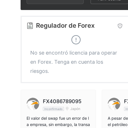
2
9
6
3
7
Regulador de Forex
4
8
5
9
No se encontró licencia para operar
en Forex. Tenga en cuenta los
6
riesgos.
7
8
FX4086789095
F
Japón
Inconfirmado
I
9
El valor del swap fue un error de l
A pesar de
a empresa, sin embargo, la transa
el petróle