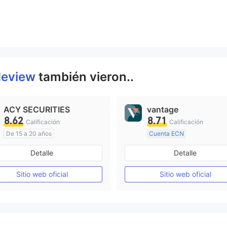
deview
también vieron..
ACY SECURITIES
vantage
8.62
8.71
Calificación
Calificación
De 15 a 20 años
Cuenta ECN
Supervisión en Australia
De 10 a 15 años
Detalle
Detalle
Creación Mercado Forex (MM)
Supervisión en Australia
Licencia completa de MT4
Sitio web oficial
Sitio web oficial
Licencia completa de MT4