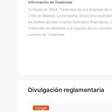
Información de Tradeview
Fundada en 2004, Tradeview es una empresa de cor
LFSA en Malasia. La compañía ofrece procesamiento
los traders acceso a varios mercados financieros, 
Tradeview es diferente a la mayoría de los corredo
cuentas de Tradeview.
Ventajas y Desventajas
¿Es Tradeview Legítimo?
regulado por la Autoridad 
Tradeview Ltd está
585163. Sin embargo, la información proporcionad
regulado por CIMA
y ha recibido una alerta de 
con una licencia que no cubre sus actividades come
Instrumentos de Mercado
Divulgación reglamentaria
Tradeview actualmente ofrece a los inversores ope
acciones, futuros, materias primas e índices.
Tipos de Cuenta
Danger