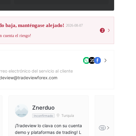
do baja, manténgase alejado!
2026-08-07
2
n cuenta el riesgo!
reo electrónico del servicio al cliente
adeview@tradeviewforex.com
mero de contacto
3459456271
gina Web de la compañía
Znerduo
cy636
tps://www.tradeviewlatam.com/
Turquía
Inconfirmado
Inconfirm
¡Tradeview lo clava con su cuenta
Excelente respue
10
demo y plataformas de trading! L
y disposición pa