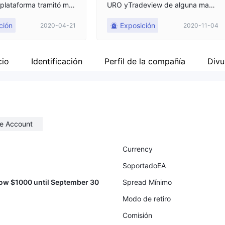
a plataforma tramitó mis
URO yTradeview de alguna mane
en ese momento, ¡caus
ra lo convierte a RUB sin que el cli
ción
Exposición
2020-04-21
2020-11-04
 las pérdidas!
ente lo sepa. Después de varios i
ntentos de llegar al soporte por c
orreo electrónico y chat en vivo, n
o obtuve respuesta, perdí 100 eu
cio
Identificación
Perfil de la compañía
Divu
ros solo para depositar. ¡No volve
ré a ir!
e Account
Currency
SoportadoEA
ow $1000 until September 30
Spread Mínimo
Modo de retiro
Comisión