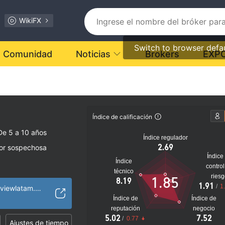
WikiFX
Switch to browser defa
Comunidad
Noticias
Brokers
EXP
Índice de calificación
De 5 a 10 años
Índice regulador
2.69
dor sospechosa
Índice
Índice
control
 sospechoso
técnico
ries
1.85
8.19
lto
1.91
/
1
https://www.tradeviewlatam.com/
Índice de
Índice de
reputación
negocio
5.02
7.52
/
0.77
Ajustes de tiempo