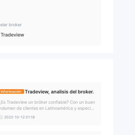
rex
,
G
.
elar broker
Tradeview
y
cos
Tradeview, analisis del broker.
Información
¿Es Tradeview un bróker confiable? Con un buen
volumen de clientes en Latinoamérica y especial
par
mente en México, una reseña sobre Tradeview y
2022-10-12 01:18
su operación como bróker. ¿Qué mercado manej
a? ¿Es una estafa o no?, las respuestas a continu
ación.