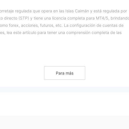
retaje regulada que opera en las Islas Caimán y está regulada por
 directo (STP) y tiene una licencia completa para MT4/5, brindand
como forex, acciones, futuros, etc. La configuración de cuentas de
res, lea este artículo para tener una comprensión completa de las
Monetaria de las Islas Caimán (CIMA)
con el número de licenci
excedido su alcance empresaria
a indica que Tradeview Ltd ha
Para más
riesgo de WikiFX. La alerta sugiere que Tradeview Ltd está operando
rciales actuales.
rar en más de 1,000 instrumentos de trading, incluyendo forex y CFD