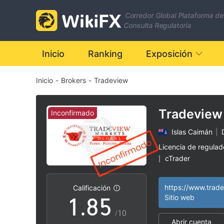
1
Corredor Global Plataforma de
2
Consulta Regulatoria
3
0
Inicio
Ranking
Exposición
Inicio
-
Brokers
-
Tradeview
4
1
5
2
Tradeview
Inconfirmado
Islas Caimán
|
6
3
Licencia de regula
cTrader
|
0
7
4
Zona de negocio
|
Riesgo potencial a
|
Calificación
1
.
8
5
Sitio web
/10
Abrir cuenta