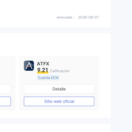
renovado：
2026-08-07
ATFX
9.21
Calificación
Cuenta ECN
De 10 a 15 años
Detalle
Supervisión en Australia
Creación Mercado Forex (MM)
Creación Mercado Forex (MM)
Sitio web oficial
Licencia completa de MT4