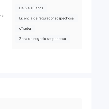
De 5 a 10 años
o a
Licencia de regulador sospechosa
cTrader
Zona de negocio sospechoso
Riesgo potencial alto
a
l
s,