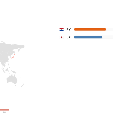
PY
JP
10