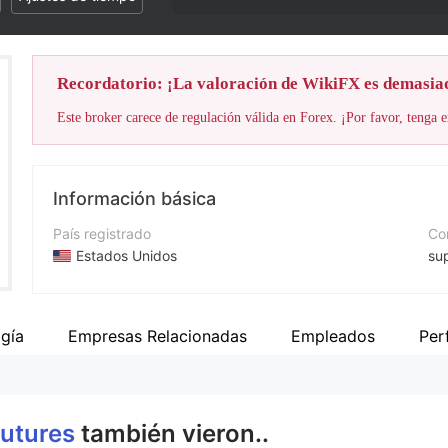
Recordatorio: ¡La valoración de WikiFX es demasia
Este broker carece de regulación válida en Forex. ¡Por favor, tenga e
Información básica
País registrado
Cor
Estados Unidos
su
Período de Funcionamiento
Nú
De 5 a 10 años
1-
gía
Empresas Relacionadas
Empleados
Per
Empresa
Pá
Go Futures
ht
Futures
también vieron..