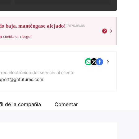
do baja, manténgase alejado!
2026-08-06
2
n cuenta el riesgo!
reo electrónico del servicio al cliente
pport@gofutures.com
mero de contacto
800-779-1120
fil de la compañía
Comentar
gina Web de la compañía
tps://www.gofutures.com/