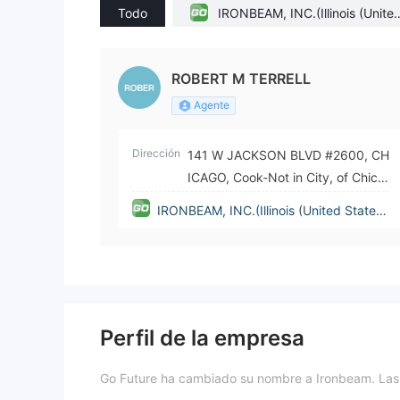
Todo
IRONBEAM, INC.(Illinois (Unite
States))
ROBERT M TERRELL
Agente
Dirección
141 W JACKSON BLVD #2600, CH
ICAGO, Cook-Not in City, of Chica
go, 60604
IRONBEAM, INC.(Illinois (United State
s))
Perfil de la empresa
Go Future ha cambiado su nombre a Ironbeam. Las 