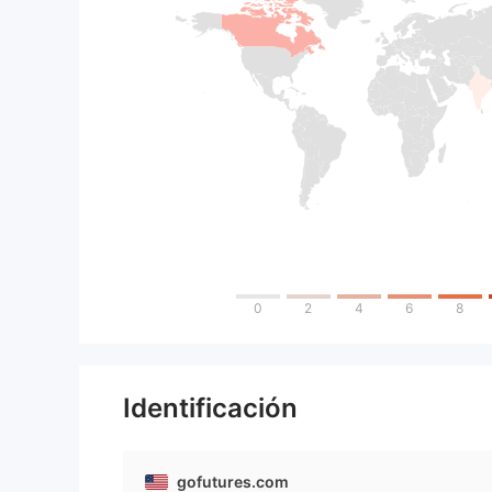
0
2
4
6
8
Identificación
gofutures.com