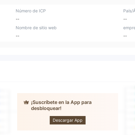
Número de ICP
País/
--
--
Nombre de sitio web
empre
--
--
¡Suscríbete en la App para
desbloquear!
Go Futures
Descargar App