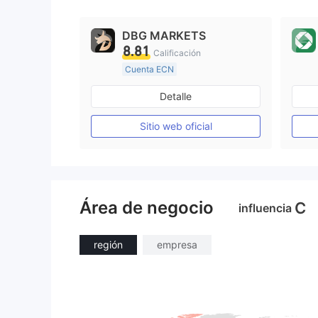
9
DBG MARKETS
8.81
Calificación
Cuenta ECN
De 10 a 15 años
Detalle
Supervisión en Australia
Creación Mercado Forex (MM)
Sitio web oficial
Licencia completa de MT4
Área de negocio
C
influencia
región
empresa