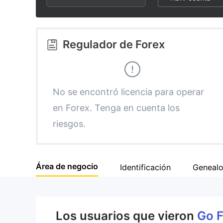
3
1
6
4
2
7
Regulador de Forex
5
3
8
6
4
9
No se encontró licencia para operar
en Forex. Tenga en cuenta los
7
5
riesgos.
8
6
Área de negocio
Identificación
Genealo
9
7
8
Los usuarios que vieron
Go 