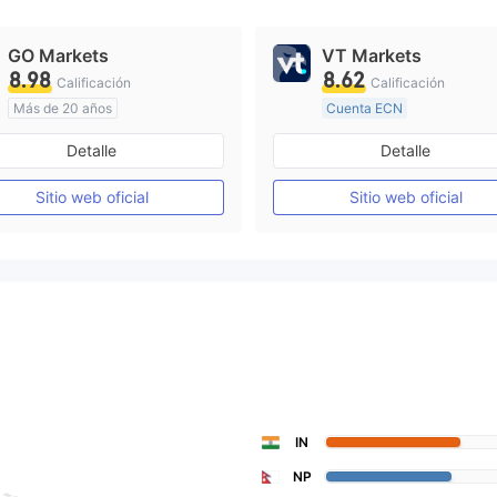
GO Markets
VT Markets
8.98
8.62
Calificación
Calificación
Más de 20 años
Cuenta ECN
Supervisión en Australia
De 10 a 15 años
Detalle
Detalle
Creación Mercado Forex (MM)
Supervisión en Australia
cTrader
Sitio web oficial
Sitio web oficial
Licencia completa de MT4
IN
NP