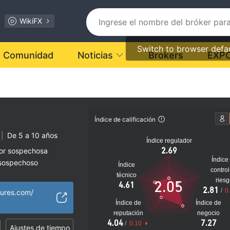
WikiFX
Switch to browser defa
Comunidad
Noticias
Brokers
EXP
s
Índice de calificación
|
De 5 a 10 años
Índice regulador
2.69
dor sospechosa
Índice
 sospechoso
Índice
control
lto
técnico
ries
2.05
4.61
2.81
/
0
tures.com/
Índice de
Índice de
reputación
negocio
4.04
7.27
/
0.10
Ajustes de tiempo