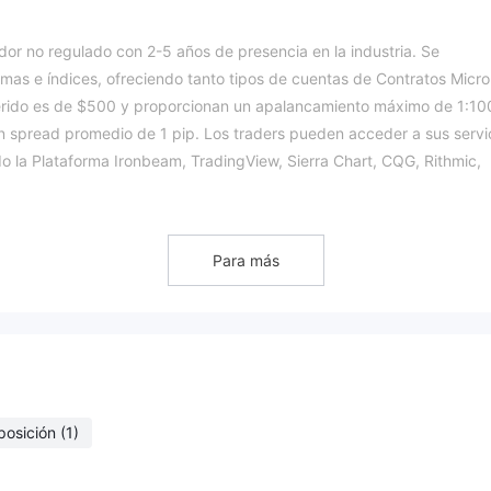
or no regulado con 2-5 años de presencia en la industria. Se
imas e índices, ofreciendo tanto tipos de cuentas de Contratos Micro
erido es de $500 y proporcionan un apalancamiento máximo de 1:10
 spread promedio de 1 pip. Los traders pueden acceder a sus servi
o la Plataforma Ironbeam, TradingView, Sierra Chart, CQG, Rithmic,
epósitos se pueden realizar mediante transferencia bancaria, ACH o
ciamiento para los traders.
fa?
Para más
ar regulado por la Comisión de Comercio de Futuros de Productos
Nacional de Futuros (NFA). Sin embargo, existe cierta sospecha de 
 tener en realidad es un clon. Esto significa que el corredor podría 
r un riesgo para los traders.
 a todos los corredores de comercio de futuros. Solo los corredores
anización. Si estás considerando operar con Ironbeam, es important
posición
(1)
orredor.