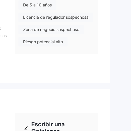
De 5 a 10 años
Licencia de regulador sospechosa
0.
Zona de negocio sospechoso
cios
Riesgo potencial alto
que
no
 que
e
Escribir una