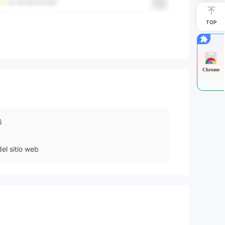
TOP
Chrome
6
el sitio web