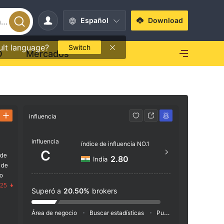
Español
Download
ult language?
Switch
O
Mercados
influencia
Contacto
influencia
1-80
índice de influencia NO.1
C
 de
http
2.80
India
 de
Go Fut
go
e 260
.25
Superó a
20.50%
brokers
Área de negocio
Buscar estadísticas
Publicidad
Índice de