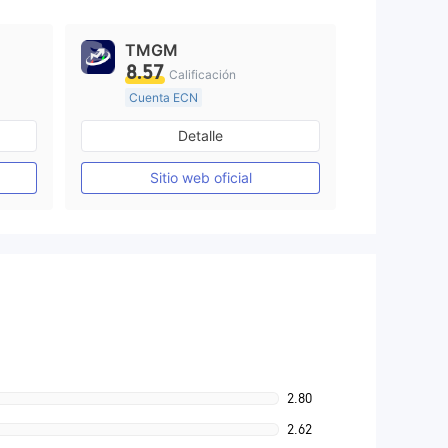
TMGM
8.57
Calificación
Cuenta ECN
De 10 a 15 años
Detalle
Supervisión en Australia
Creación Mercado Forex (MM)
Creación Mercado Forex (MM)
Sitio web oficial
Licencia completa de MT4
2.80
2.62