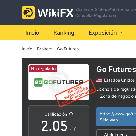
Corredor Global Plataforma de
Consulta Regulatoria
0
Inicio
Ranking
Exposición
Inicio
-
Brokers
-
Go Futures
1
2
Go Future
No regulado
Estados Unidos
0
3
Licencia de regula
Zona de negocio
|
1
4
Riesgo potencial a
|
https://www.gofu
Calificación
2
.
0
5
Sitio web
/10
Abrir cuenta