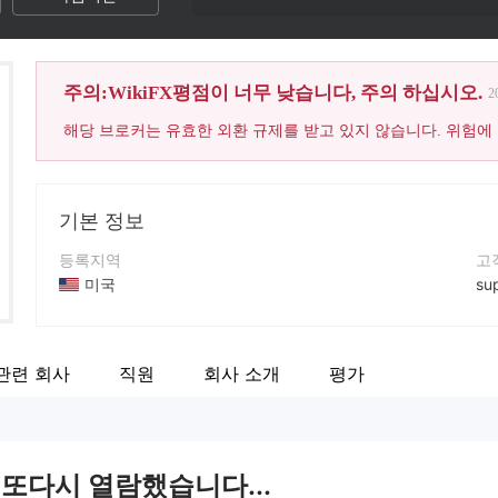
주의:WikiFX평점이 너무 낮습니다, 주의 하십시오.
2
해당 브로커는 유효한 외환 규제를 받고 있지 않습니다. 위험에
기본 정보
등록지역
고
미국
su
운영 기간
연
5-10년
1-
관련 회사
직원
회사 소개
평가
회사 전체 이름
회
Go Futures
ht
 또다시 열람했습니다...