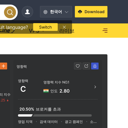
한국어
Download
ult language?
Switch
VPS
라이브
영향력
연락처
영향력
1-80
영향력 지수 NO.1
C
http
2.80
인도
리 지수
Go Fut
.25
e 260
20.50%
브로커를 초과
수
영업 지역
검색 데이터
광고 캠페인
소셜 미디어 지수