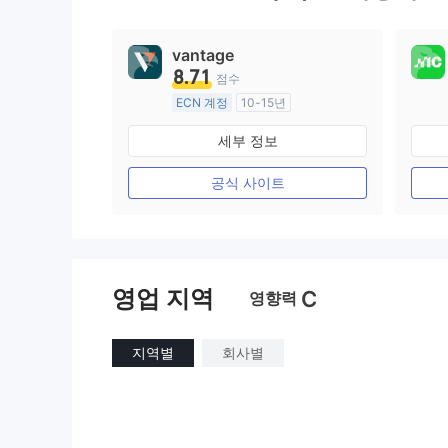
9
vantage
8.71
점수
ECN 계정
10-15년
호주 규제
세부 정보
외환 거래 라이선스 (MM)
마스터 레이블 MT4
공식 사이트
영업 지역
C
영향력
지역별
회사별