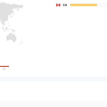
CA
10