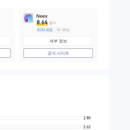
Neex
8.64
점수
ECN 계정
15-20년
호주 규제
세부 정보
외환 거래 라이선스 (MM)
마스터 레이블 MT4
공식 사이트
2.80
2.62