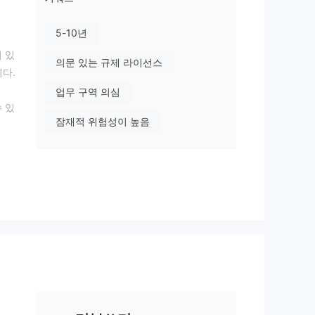
5-10년
 있
의문 있는 규제 라이선스
니다.
업무 구역 의심
수 있
잠재적 위험성이 높음
입니
제되
주
/7