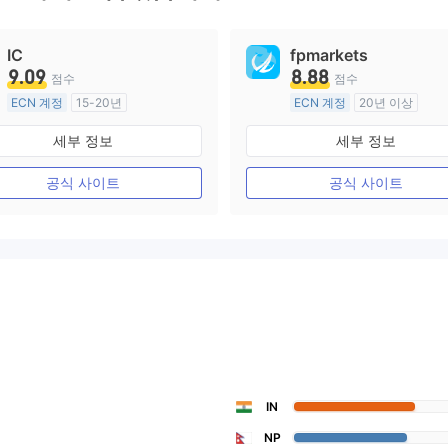
IC
fpmarkets
9.09
8.88
점수
점수
ECN 계정
15-20년
ECN 계정
20년 이상
호주 규제
호주 규제
세부 정보
세부 정보
외환 거래 라이선스 (MM)
외환 거래 라이선스 (MM)
마스터 레이블 MT4
마스터 레이블 MT4
공식 사이트
공식 사이트
IN
NP