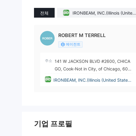
전체
IRONBEAM, INC.(Illinois (United
States))
ROBERT M TERRELL
에이전트
주소
141 W JACKSON BLVD #2600, CHICA
GO, Cook-Not in City, of Chicago, 606
04
IRONBEAM, INC.(Illinois (United State
s))
기업 프로필