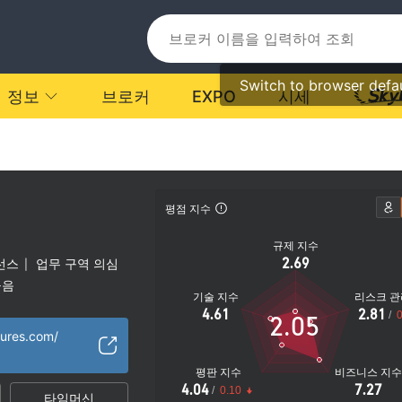
Switch to browser defa
정보
브로커
EXPO
시세
s
평점 지수
규제 지수
2.69
선스
업무 구역 의심
|
높음
기술 지수
리스크 관
4.61
2.81
/
0
2.05
tures.com/
평판 지수
비즈니스 지
4.04
7.27
/
0.10
타임머신