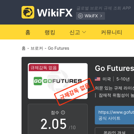
글로벌 브로커 규제 조회 APP
WikiFX
0
홈
랭킹
신고
커뮤니티
홈
-
브로커
-
Go Futures
1
2
Go Future
규제감독 없음
미국
|
5-10년
0
3
의문 있는 규제 라이
잠재적 위험성이 
|
1
4
https://www.gofu
점수
2
.
0
5
공식 사이트
/10
온라인 개설