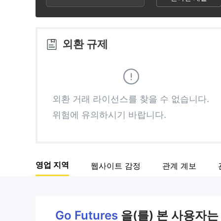
3
1
6
4
2
7
외환 규제
5
3
8
6
4
9
외환 거래 라이선스를 찾을 수 없습니다.
위험에 유의하시기 바랍니다.
7
5
8
6
영업 지역
웹사이트 감정
관계 계보
9
7
8
Go Futures
을(를) 본 사용자는