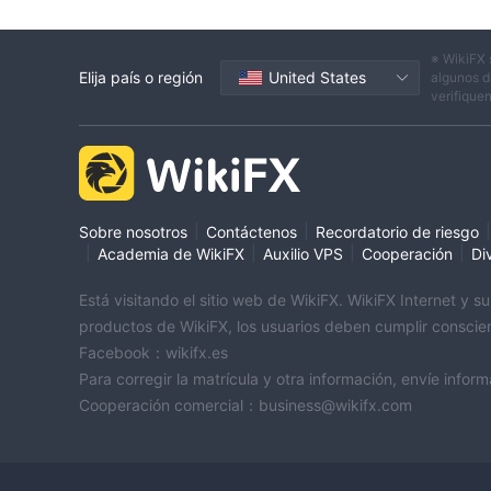
※ WikiFX 
Elija país o región
United States
algunos d
verifique
|
|
|
Sobre nosotros
Contáctenos
Recordatorio de riesgo
|
|
|
|
Academia de WikiFX
Auxilio VPS
Cooperación
Di
Está visitando el sitio web de WikiFX. WikiFX Internet y 
productos de WikiFX, los usuarios deben cumplir conscien
Facebook：wikifx.es
Para corregir la matrícula y otra información, envíe inf
Cooperación comercial：business@wikifx.com