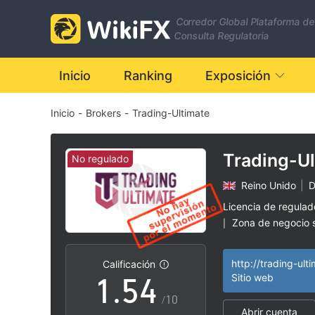
Corredor Global Plataforma de
Consulta Regulatoria
0
Inicio
Ranking
Exposición
Inicio
-
Brokers
-
Trading-Ultimate
1
0
2
1
Trading-Ul
No regulado
Reino Unido
|
D
3
2
Licencia de regula
Zona de negocio
|
0
4
3
Riesgo potencial a
|
Calificación
1
.
5
4
Sitio web
/10
Abrir cuenta