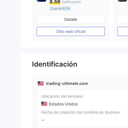
8.68
Calificación
Cuenta ECN
De 10 a 15 años
Detalle
Supervisión en Australia
Creación Mercado Forex (MM)
Sitio web oficial
Licencia completa de MT4
Identificación
trading-ultimate.com
Ubicación del servidor
Estados Unidos
Fecha de creación del nombre de dominio
--