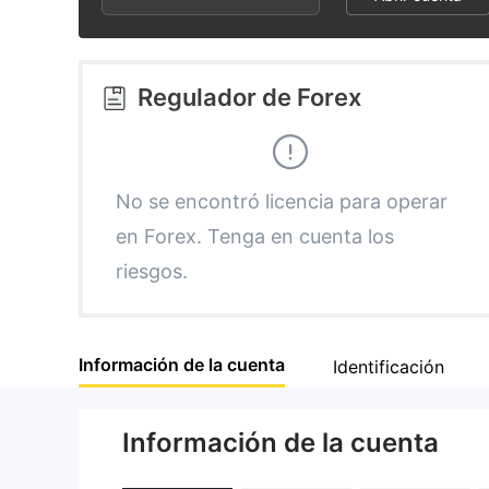
2
6
5
3
7
6
Regulador de Forex
4
8
7
5
9
8
No se encontró licencia para operar
en Forex. Tenga en cuenta los
6
9
riesgos.
7
Información de la cuenta
Identificación
8
Información de la cuenta
9