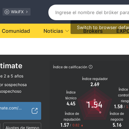
WikiFX
Switch to browser defa
Comunidad
Noticias
Brokers
EXP
timate
Índice de calificación
e 2 a 5 años
Índice regulador
2.69
dor sospechosa
Índice
 sospechoso
Índice
control
lto
técnico
ries
1.54
4.45
1.58
/
1
http://trading-ultimate.com/es/
Índice de
Índice de
reputación
negocio
1.57
5.16
/
0.82
Ajustes de tiempo