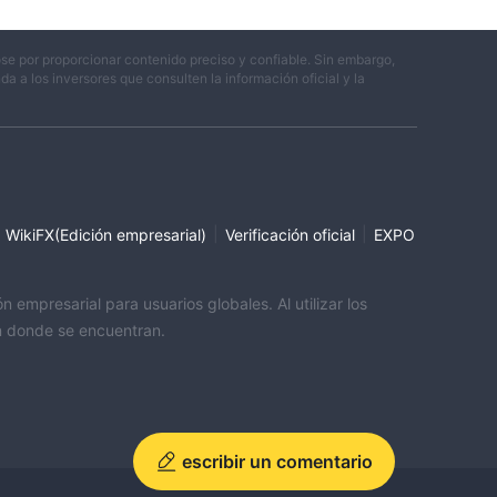
se por proporcionar contenido preciso y confiable. Sin embargo,
 a los inversores que consulten la información oficial y la
|
|
WikiFX(Edición empresarial)
Verificación oficial
EXPO
empresarial para usuarios globales. Al utilizar los
ón donde se encuentran.
escribir un comentario