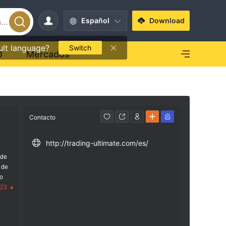
Español
Download
ult language?
Switch
O
Mercados
Contacto
http://trading-ultimate.com/es/
 de
 de
go
.23