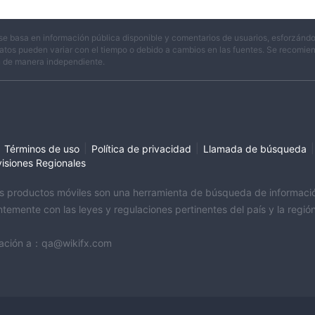
se basa en información pública disponible y comentarios de usuarios, esforzándo
atos pueden variar con el tiempo o debido a cambios en las fuentes. Se recomienda
n de manera independiente.
|
|
|
Términos de uso
Política de privacidad
Llamada de búsqueda
visiones Regionales
sus productos móviles son una herramienta de búsqueda de información 
temente con las leyes y regulaciones pertinentes del país y la regi
ormación a：qa@wikifx.com