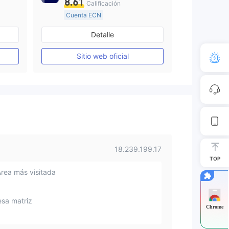
8.61
Calificación
Cuenta ECN
De 10 a 15 años
Detalle
Supervisión en Australia
Creación Mercado Forex (MM)
Creación Mercado Forex (MM)
Sitio web oficial
Licencia completa de MT4
18.239.199.17
TOP
Área más visitada
sa matriz
Chrome