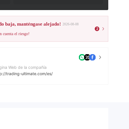
do baja, manténgase alejado!
2026-08-08
2
n cuenta el riesgo!
gina Web de la compañía
p://trading-ultimate.com/es/