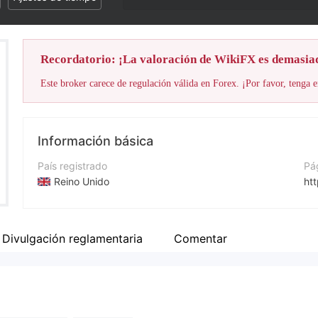
Recordatorio: ¡La valoración de WikiFX es demasia
Este broker carece de regulación válida en Forex. ¡Por favor, tenga e
Información básica
País registrado
Pá
Reino Unido
htt
Período de Funcionamiento
De 2 a 5 años
Divulgación reglamentaria
Comentar
Empresa
Trading-Ultimate