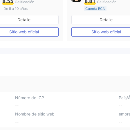
8.55
8.81
Calificación
Calificación
De 5 a 10 años
Cuenta ECN
Supervisión en Australia
De 10 a 15 años
Detalle
Detalle
Creación Mercado Forex (MM)
Supervisión en Australia
Licencia completa de MT4
Sitio web oficial
Sitio web oficial
Licencia completa de MT4
Número de ICP
País/
--
--
Nombre de sitio web
empre
--
--