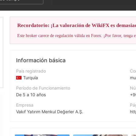
Recordatorio: ¡La valoración de WikiFX es demasia
Este broker carece de regulación válida en Forex. ¡Por favor, tenga e
Información básica
País registrado
Cor
Turquía
mus
Período de Funcionamiento
Nú
De 5 a 10 años
+9
Empresa
Pá
Vakıf Yatırım Menkul Değerler A.Ş.
ht
Abreviación
Di
VakıfFX