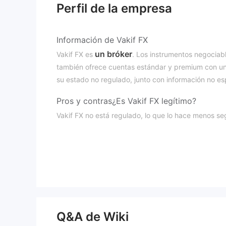
Perfil de la empresa
Información de Vakif FX
un bróker
Vakif FX es
. Los instrumentos negociabl
también ofrece cuentas estándar y premium con un 
su estado no regulado, junto con información no esp
Pros y contras
¿Es Vakif FX legítimo?
Vakif FX no está regulado, lo que lo hace menos se
¿Qué puedo negociar en Vakif FX?
Los traders pueden elegir diferentes direcciones d
primas, índices y más
.
Tipo de cuenta
Standard y Premium
Vakif FX ofrece cuentas
. S
información de datos como comisiones, apalancami
Q&A de Wiki