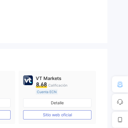
VT Markets
8.68
Calificación
Cuenta ECN
De 10 a 15 años
Detalle
Creación Mercado Forex (MM)
Supervisión en Australia
Creación Mercado Forex (MM)
Sitio web oficial
Licencia completa de MT4