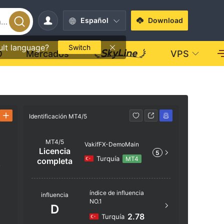
Español
Download
ult language?
Switch
O
Mercados
VPS
Identificación MT4/5
Identificac
MT4/5
VakifFX-DemoMain
Licencia
5
Turquía
MT4
completa
e
Nombre d
índice de influencia
influencia
NO.1
VakifFX
D
2.78
Turquía
Ubicación