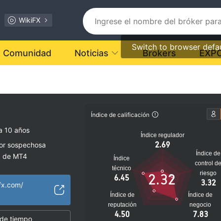
WikiFX
Switch to browser defa
Comunidad
Noticias
Brokers
EXP
Índice de calificación
a 10 años
Índice regulador
2.69
dor sospechosa
Índice de
a de MT4
Índice
control d
s
técnico
riesgo
2.32
6.45
lto
3.32
fx.com/
Índice de
Índice de
reputación
negocio
4.50
7.83
 de tiempo