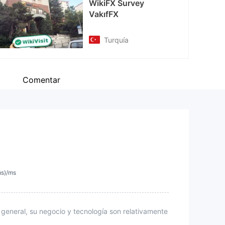
WikiFX Survey
cebook
VakıfFX
tps://www.facebook.com/vakifyatirimas
Turquía
i
Comentar
ms)/ms
 general, su negocio y tecnología son relativamente