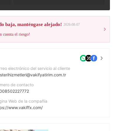
do baja, manténgase alejado!
2026-08-07
n cuenta el riesgo!
reo electrónico del servicio al cliente
terihizmetleri@vakifyatirim.com.tr
mero de contacto
008502227772
gina Web de la compañía
tps://www.vakiffx.com/
rección de la empresa
Akat Mahallesi Ebulula Mardin Caddesi No:18 Park Maya Sitesi F-2/A Blok Beşiktaş 34335 İstanbul