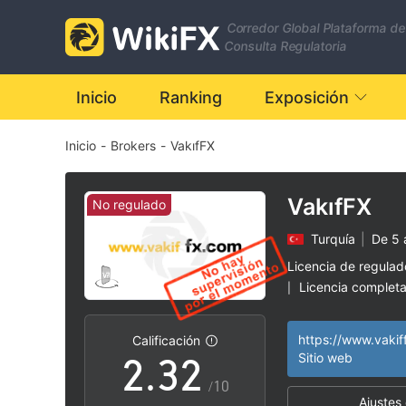
Corredor Global Plataforma de
Consulta Regulatoria
Inicio
Ranking
Exposición
Inicio
-
Brokers
-
VakıfFX
0
VakıfFX
No regulado
Turquía
|
De 5 
0
1
0
Licencia de regula
Licencia complet
|
1
2
1
brokers regionale
|
Riesgo potencial a
|
https://www.vakif
Calificación
2
.
3
2
Sitio web
/10
Ajustes