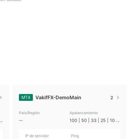
VakifFX-DemoMain
MT4
2
País/Región
Apalancamiento
|
--
100 | 50 | 33 | 25 | 10 |
1
IP de servidor
Ping