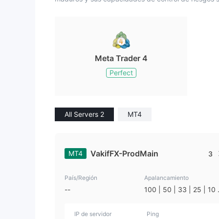
Meta Trader 4
Perfect
All Servers 2
MT4
VakifFX-ProdMain
MT4
3
País/Región
Apalancamiento
--
100 | 50 | 33 | 25 | 10 
1
IP de servidor
Ping