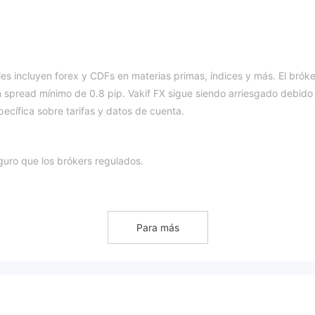
es incluyen forex y CDFs en materias primas, índices y más. El bróke
spread mínimo de 0.8 pip. Vakif FX sigue siendo arriesgado debido
ecífica sobre tarifas y datos de cuenta.
guro que los brókers regulados.
forex y CDFs en materias
e inversión porque el bróker ofrece
Para más
in embargo, aparte de los operadores de spread, no obtienen más
ento, etc.