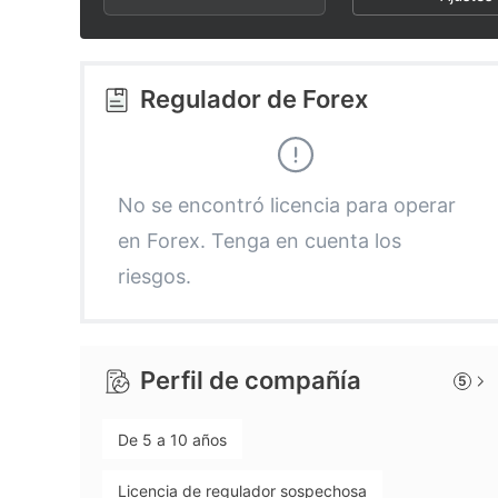
3
4
3
4
5
4
Regulador de Forex
5
6
5
6
7
6
No se encontró licencia para operar
en Forex. Tenga en cuenta los
7
8
7
riesgos.
8
9
8
Perfil de compañía
5
9
9
De 5 a 10 años
Licencia de regulador sospechosa