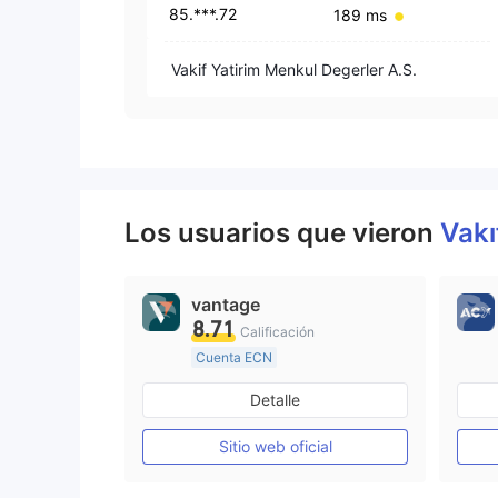
85.***.72
189 ms
Vakif Yatirim Menkul Degerler A.S.
Los usuarios que vieron
Vak
vantage
8.71
Calificación
Cuenta ECN
De 10 a 15 años
Detalle
Supervisión en Australia
Creación Mercado Forex (MM)
Sitio web oficial
Licencia completa de MT4