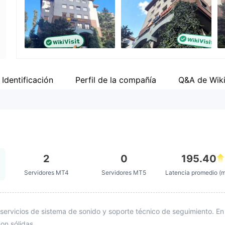
Empleado de la empresa
Fa
--
ht
Identificación
Perfil de la compañía
Q&A de Wik
2
0
195.40
Servidores MT4
Servidores MT5
Latencia promedio (
servicios de sistema de sonido y soporte técnico de seguimiento. En
on sólidas.