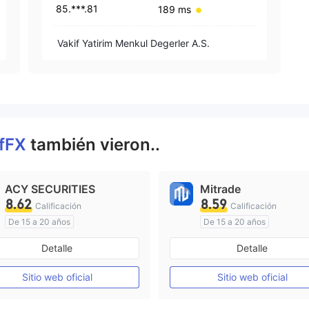
85.***.81
189 ms
Vakif Yatirim Menkul Degerler A.S.
ıfFX
también vieron..
ACY SECURITIES
Mitrade
8.62
8.59
Calificación
Calificación
De 15 a 20 años
De 15 a 20 años
Supervisión en Australia
Supervisión en Australia
Detalle
Detalle
Creación Mercado Forex (MM)
Licencia completa de MT4
Auto-investigación
Sitio web oficial
Sitio web oficial