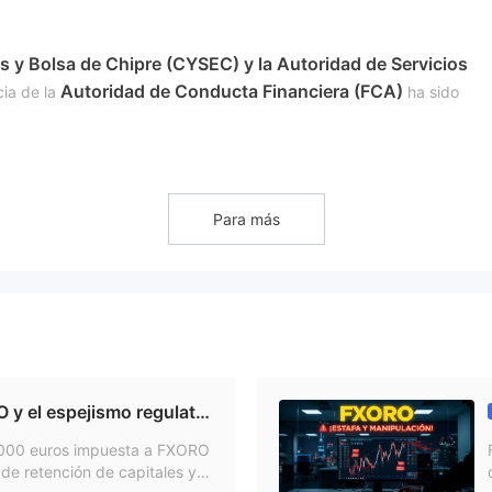
s y Bolsa de Chipre (CYSEC) y la Autoridad de Servicios
Autoridad de Conducta Financiera (FCA)
ncia de la
ha sido
ces, acciones, criptomonedas y ETF
s
. En general, tienes una bu
Para más
las cuentas Fijas y Flotantes
Cuen
o
. Además, también ofrecen
 para varios productos y cuentas de trading, con ratios de
 y el espejismo regulator
. Para conocer el apalancamiento específico, puedes hacer clic en:
0,000 euros y capitales r
000 euros impuesta a FXORO
de retención de capitales y