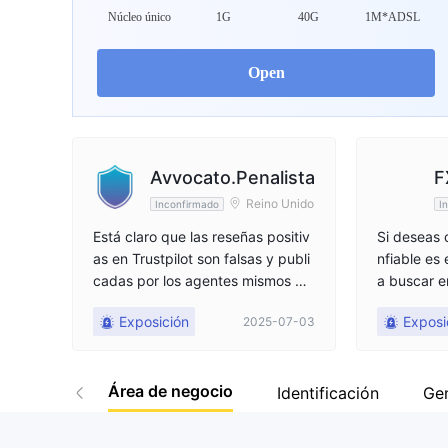
Núcleo único
1G
40G
1M*ADSL
Open
Avvocato.Penalista
F
Reino Unido
Inconfirmado
I
Está claro que las reseñas positiv
Si deseas
as en Trustpilot son falsas y publi
nfiable es 
cadas por los agentes mismos pa
a buscar e
ra engañar a los clientes o conve
nds Ltd Cy
Exposición
Exposi
2025-07-03
ncerlos de seguir sus consejos inc
la Comisió
orrectos con la intención de caus
Chipre (Cy
ar pérdidas de capital. Si pierdes
resa con 3
Área de negocio
capital debido a un consejo incorr
numerosas 
Identificación
Ge
ecto, tienes derecho a solicitar un
iones finan
a compensación del 100%.
ectadas po