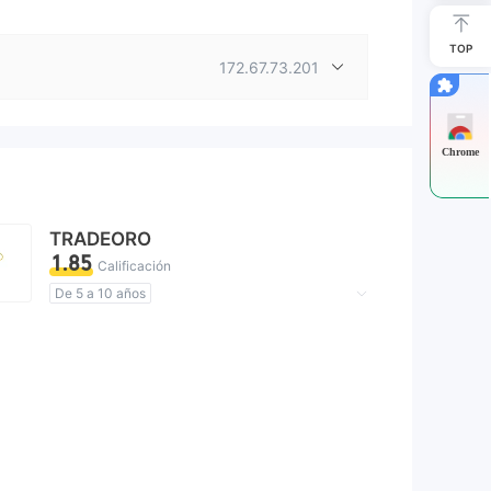
TOP
172.67.73.201
Chrome
TRADEORO
1.85
Calificación
De 5 a 10 años
Licencia de regulador sospechosa
Zona de negocio sospechoso
Riesgo potencial alto