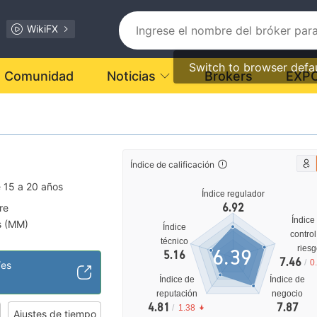
WikiFX
Switch to browser defa
Comunidad
Noticias
Brokers
EXP
Índice de calificación
 15 a 20 años
Índice regulador
6.92
re
Índice
s (MM)
Índice
control
 sospechoso
técnico
ries
6.39
5.16
lto
7.46
/
0
/es
ore
Índice de
Índice de
reputación
negocio
4.81
7.87
/
1.38
Ajustes de tiempo