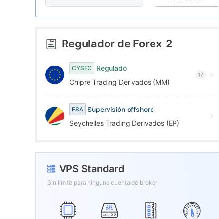
7
4
8
5
Regulador de Forex
2
9
6
Regulado
CYSEC
17
Chipre Trading Derivados (MM)
7
Supervisión offshore
FSA
8
Seychelles Trading Derivados (EP)
9
VPS Standard
Sin límite para ninguna cuenta de broker