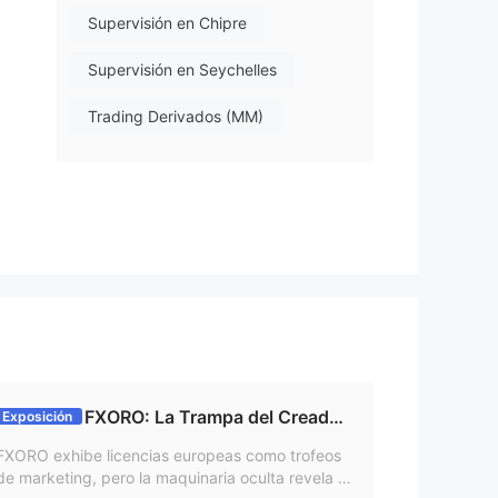
Supervisión en Chipre
Supervisión en Seychelles
Trading Derivados (MM)
Trading Derivados (EP)
ena
Zona de negocio sospechoso
Riesgo potencial alto
Supervisión offshore
tas
FXORO: La Trampa del Creador
Exposición
de Mercado y el Botín de 360 Mil Euros
FXORO exhibe licencias europeas como trofeos
de marketing, pero la maquinaria oculta revela u