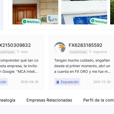
Empleado de la empresa
--
X2150309832
FX6283185592
Italia
Argentina
nconfirmado
Inconfirmado
 comprender qué tan co
Tengan mucho cuidado, engañan
esta empresa, te invito
desde el primer momento, abri un
n Google: "MCA Intelifu
a cuenta en FX ORO y me fue mu
SEC". Descubrirás que
y bien al principio, en apenas 15
ción
Exposición
2025-06-25
2021-12-20
n de Valores y Bolsa de
días y con una cuenta de 250 US
SEC) multó a esta emp
D ya llevo un beneficio de 1250 U
60,000 euros debido a
SD. Pero ahora que quiero que re
violaciones de regulac
grese mi dinero para pagar unas
nealogía
Empresas Relacionadas
Perfil de la co
cieras. Violaciones det
deudas no me lo regresan, está t
r CySEC: ✅ Falta de p
odo manipulado, me doy cuenta