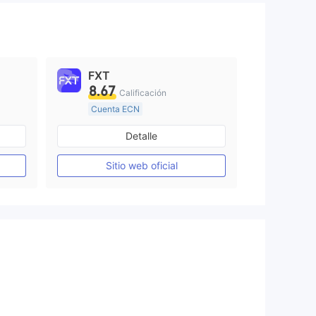
r operando si vuelvo a depositar
el dinero. Por favor, devuélvanme
mi dinero. Gracias.
FXT
8.67
Calificación
Cuenta ECN
Más de 20 años
Detalle
Supervisión en Australia
Creación Mercado Forex (MM)
Creación Mercado Forex (MM)
Sitio web oficial
Licencia completa de MT4