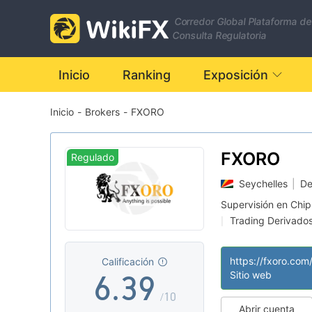
2
Corredor Global Plataforma de
0
3
Consulta Regulatoria
1
4
Inicio
Ranking
Exposición
Inicio
-
Brokers
-
FXORO
2
5
3
0
6
FXORO
Regulado
Seychelles
|
De
4
1
7
Supervisión en Chip
Trading Derivado
|
5
2
8
Zona de negocio
|
Riesgo potencial a
|
https://fxoro.com
Calificación
Supervisión offsh
|
6
.
3
9
Sitio web
/10
Abrir cuenta