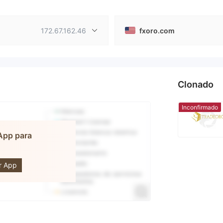
172.67.162.46
fxoro.com
Clonado
Inconfirmado
 App para
ORO
r App