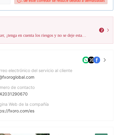
ón WikiFX de este corredor se reduce debido a demasiadas quejas!
¡La puntuaci
2
WikiFX ha recibido un total de 10 quejas de usuarios contra este broker, ¡tenga en cuenta los riesgos y no se deje estafar!
reo electrónico del servicio al cliente
@fxoroglobal.com
mero de contacto
42031290670
gina Web de la compañía
tps://fxoro.com/es
rección de la empresa
Suite 3, Global Village, Jivan’s Complex Mont Fleuri, Mahe, Seychelles