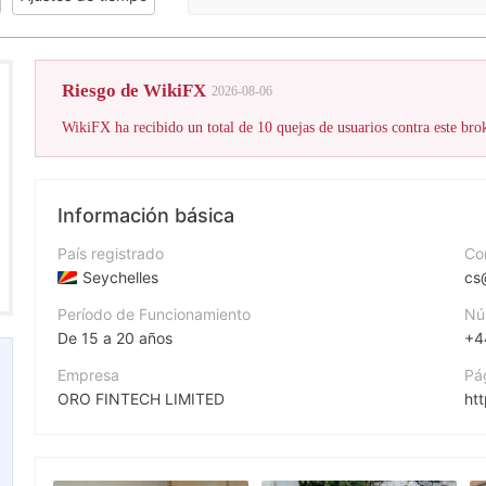
¡La puntuaci
Riesgo de WikiFX
2026-08-06
Información básica
País registrado
Cor
Seychelles
cs
Período de Funcionamiento
Nú
De 15 a 20 años
+4
Empresa
Pá
ORO FINTECH LIMITED
ht
Abreviación
Di
FXORO