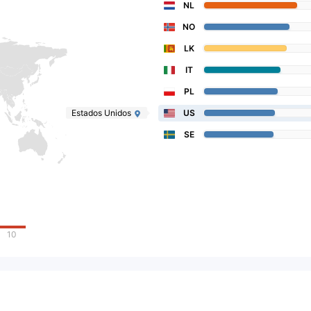
NL
NO
LK
IT
PL
Estados Unidos
US
SE
10