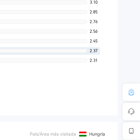
3.10
2.85
2.76
2.56
2.45
2.37
2.31
País/Área más visitada
Hungría