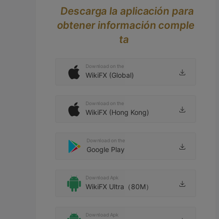
Descarga la aplicación para
obtener información comple
ta
Download on the
WikiFX (Global)
Download on the
WikiFX (Hong Kong)
Download on the
Google Play
Download Apk
WikiFX Ultra（80M）
Download Apk