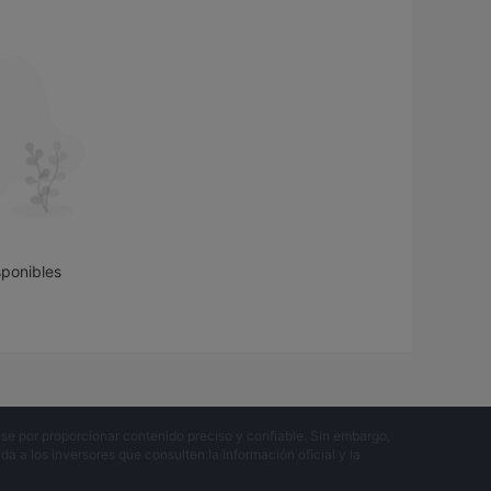
ndiendo de las necesidades y preferencias
uyen:
da a los comerciantes acceso a una amplia gama de
comerciales competitivas a través de sus plataformas
iferenciales competitivos, amplios recursos
sponibles
 en una opción confiable para los comerciantes de
ácil de usar y una amplia gama de instrumentos, lo
e todos los niveles de experiencia.
dividual dependerá de su estilo de negociación,
se por proporcionar contenido preciso y confiable. Sin embargo,
 a los inversores que consulten la información oficial y la