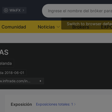
WikiFX
Switch to browser defa
Comunidad
Noticias
Brokers
EXP
TAS
elanda
ada 2018-06-01
https://www.inftrade.com/index-en.html
Exposición
Exposiciones totales: 1