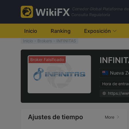
Corredor Global Plataforma de
Consulta Regulatoria
Inicio
Ranking
Exposición
Inicio
-
Brokers
-
INFINITAS
INFINI
Broker Falsificado
Nueva Z
Hora de entr
Ajustes de tiempo
More