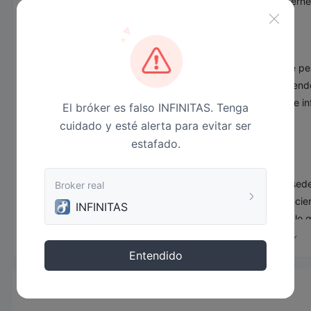
tanto, solo pudimos recopilar información relevante de Inter
corredor.
Advertencia de riesgo
El comercio en línea implica un riesgo significativo y puede p
todos los comerciantes o inversores. Asegúrese de comprende
información contenida en este artículo es solo para fines de i
El bróker es falso INFINITAS. Tenga
cuidado y esté alerta para evitar ser
Información general
estafado.
qué es INFINITAS ?
INFINITASes una plataforma de negociación en línea con sed
Broker real
negociación a personas interesadas en los mercados financier
INFINITAS
INFINITAS El sitio web de no está disponible actualmente, lo qu
regulatorio. está categorizado como comerciante falsificado en
preocupaciones sobre el nivel de seguridad y protección propo
Entendido
En el siguiente artículo analizaremos las características de e
información sencilla y organizada. Si está interesado, siga ley
Noticias
conclusión para que pueda comprender las características del