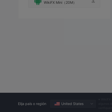
WikiFX Mini（20M）
※ WikiFX 
Elija país o región
United States
algunos d
verifique