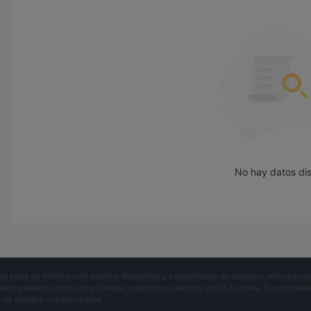
Pros contras
INFINITAScorredores alternativos
hay muchos intermediarios alternativos para INFINITAS depe
específicas del comerciante. algunas opciones populares incl
XGLOBAL -
Un corredor de divisas y CFD en línea que brin
mercados, tecnologías comerciales avanzadas y condiciones 
innovadoras y red de liquidez.
XTB-
XTB es un corredor bien establecido conocido por sus d
No hay datos di
educativos y plataformas fáciles de usar, lo que lo convierte
todos los niveles.
Admiral Markets -
Admiral Markets ofrece una plataforma f
que la convierte en una opción sólida para los comerciantes d
En última instancia, el mejor corredor para un comerciante in
preferencias y necesidades específicas.
se basa en información pública disponible y comentarios de usuarios, esforzándo
atos pueden variar con el tiempo o debido a cambios en las fuentes. Se recomienda
es INFINITAS seguro o estafa?
n de manera independiente.