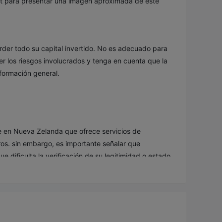
net para presentar una imagen aproximada de este
erder todo su capital invertido. No es adecuado para
r los riesgos involucrados y tenga en cuenta que la
nformación general.
e en Nueva Zelanda que ofrece servicios de
os. sin embargo, es importante señalar que
e dificulta la verificación de su legitimidad o estado
falta de regulación
 wikifx. el
también plantea
rcionado a los clientes.
ste bróker desde varios aspectos, brindándote
endo. Al final del artículo, también haremos una breve
 corredor de un vistazo.