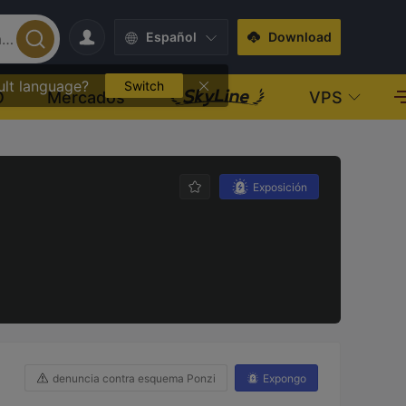
Español
Download
ult language?
Switch
O
Mercados
VPS
Exposición
denuncia contra esquema Ponzi
Expongo