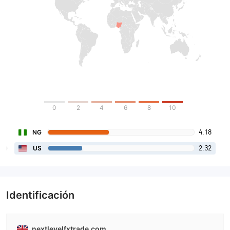
0
2
4
6
8
10
4.18
NG
2.32
US
Identificación
nextlevelfxtrade.com