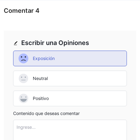
Configura un perfil, abre una cuenta real o utiliza una cuenta de
Comentar
4
prueba para probarlo.
Obtén una plataforma de trading. La plataforma funciona con
computadoras, teléfonos móviles y dispositivos con conexión a
internet.
Escribir una Opiniones
Comienza a operar. Envía una suma moderada de dinero a tu
cuenta y úsala para experimentar en el mercado de divisas.
Exposición
Spreads y comisiones
Acciones:
comienzan en solo 0.1 pips
Sus spreads
,
Neutral
asegurando un trading rentable. Ofrece una ejecución
ultrarrápida, minimizando retrasos y deslizamientos para una
Positivo
eficiencia óptima en las transacciones. Los traders se
benefician de una visión profunda del mercado, lo que les
Contenido que deseas comentar
proporciona una comprensión integral de los movimientos y
tendencias del mercado. Con protección contra saldo negativo,
Ingrese...
los clientes están protegidos contra perder más que el saldo de
su cuenta, lo que ofrece una experiencia de trading segura.