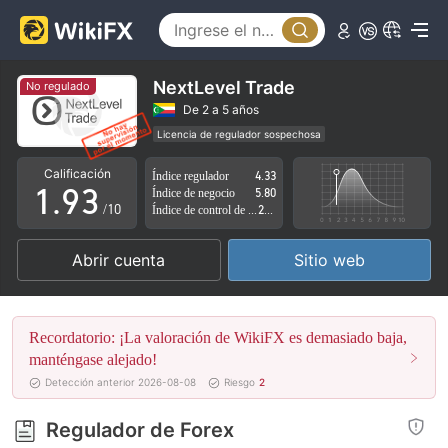
4
5
6
0
NextLevel Trade
No regulado
7
1
De 2 a 5 años
Licencia de regulador sospechosa
0
8
2
Zona de negocio sospechoso
Riesgo potencial alto
Calificación
Índice regulador
4.33
1
.
9
3
Índice de negocio
5.80
/10
Índice de control de riesgo
2.58
2
4
Abrir cuenta
Sitio web
3
5
4
6
Recordatorio: ¡La valoración de WikiFX es demasiado baja,
5
7
manténgase alejado!
Detección anterior 2026-08-08
Riesgo
2
6
8
Regulador de Forex
7
9