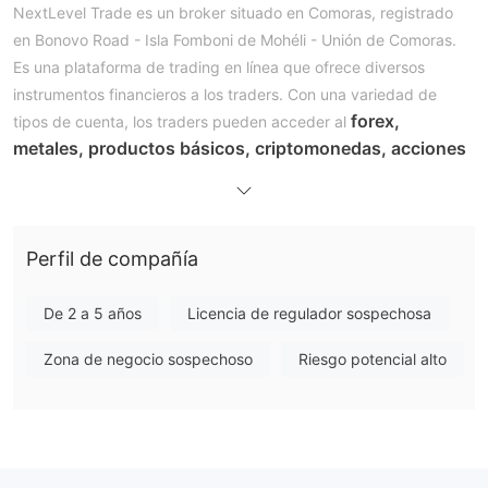
NextLevel Trade es un broker situado en Comoras, registrado
en Bonovo Road - Isla Fomboni de Mohéli - Unión de Comoras.
Es una plataforma de trading en línea que ofrece diversos
instrumentos financieros a los traders. Con una variedad de
forex,
tipos de cuenta, los traders pueden acceder al
metales, productos básicos, criptomonedas, acciones
e índices
plataforma MT5
a través de la
y las plataformas
móviles.
¿Es NextLevel Trade legítimo?
Perfil de compañía
NextLevel Trade está regulado offshore por MISA con
el número de licencia BFX2024048.
De 2 a 5 años
Licencia de regulador sospechosa
Pros y contras
Instrumentos de trading
Zona de negocio sospechoso
Riesgo potencial alto
NextLevel Trade ofrece 6 clases de instrumentos de trading,
forex, metales, productos básicos,
incluyendo
criptomonedas, acciones e índices.
¿Cómo abrir una cuenta con NextLevel Trade?