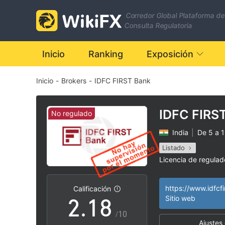
1
Corredor Global Plataforma de
2
Consulta Regulatoria
3
Inicio
Ranking
Exposición
Inicio
-
Brokers
-
IDFC FIRST Bank
4
5
IDFC FIRS
No regulado
India
|
De 5 a 
0
6
Listado
Licencia de regula
1
0
7
Negocio global
|
|
Calificación
2
.
1
8
Sitio web
/10
Ajustes