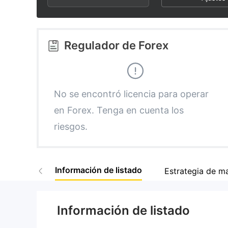
3
2
9
4
3
Regulador de Forex
5
4
6
5
No se encontró licencia para operar
en Forex. Tenga en cuenta los
7
6
riesgos.
8
7
Información de listado
Estrategia de m
9
8
Información de listado
9