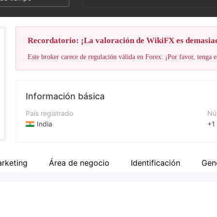
Recordatorio: ¡La valoración de WikiFX es demasia
Este broker carece de regulación válida en Forex. ¡Por favor, tenga e
Información básica
País registrado
Nú
India
+1
Período de Funcionamiento
Pá
De 5 a 10 años
ht
arketing
Área de negocio
Identificación
Gen
Empresa
Di
IDFC FIRST Bank Ltd