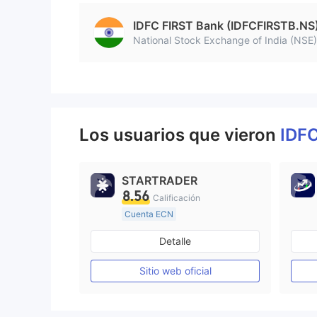
IDFC FIRST Bank (IDFCFIRSTB.NS
National Stock Exchange of India (NSE)
Los usuarios que vieron
IDF
STARTRADER
8.56
Calificación
Cuenta ECN
De 10 a 15 años
Detalle
Supervisión en Australia
Creación Mercado Forex (MM)
Sitio web oficial
Licencia completa de MT4