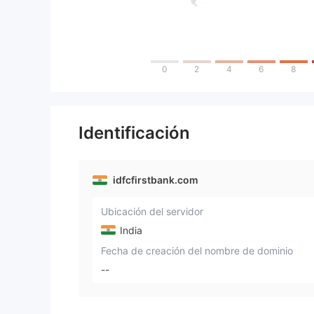
0
2
4
6
8
Identificación
idfcfirstbank.com
Ubicación del servidor
India
Fecha de creación del nombre de dominio
--