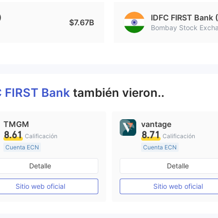
)
IDFC FIRST Bank 
$7.67B
Bombay Stock Excha
C FIRST Bank
también vieron..
TMGM
vantage
8.61
8.71
Calificación
Calificación
Cuenta ECN
Cuenta ECN
De 10 a 15 años
De 10 a 15 años
Detalle
Detalle
Supervisión en Australia
Supervisión en Australia
Creación Mercado Forex (MM)
Sitio web oficial
Sitio web oficial
Licencia completa de MT4
Licencia completa de MT4