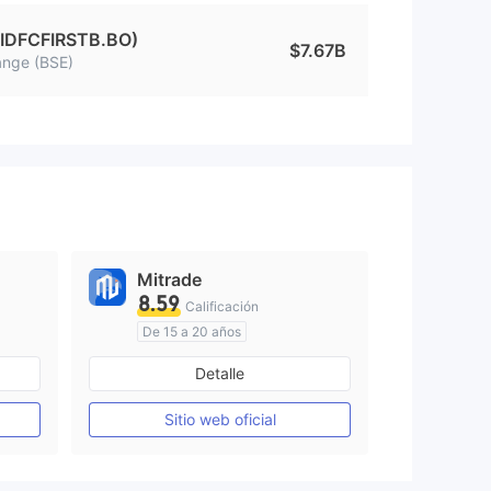
(IDFCFIRSTB.BO)
$7.67B
nge (BSE)
Mitrade
8.59
Calificación
De 15 a 20 años
Supervisión en Australia
Detalle
Creación Mercado Forex (MM)
Creación Mercado Forex (MM)
Auto-investigación
Sitio web oficial