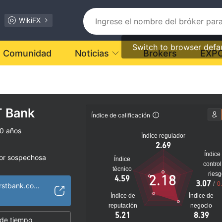
WikiFX
Switch to browser defa
Comunidad
Noticias
Brokers
EXP
T Bank
Índice de calificación
10 años
Índice regulador
2.69
Índice
dor sospechosa
Índice
control
Riesgo potencial alto
técnico
ries
2.18
4.59
3.07
/
0
https://www.idfcfirstbank.com/
Índice de
Índice de
reputación
negocio
5.21
8.39
 de tiempo