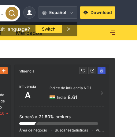
Español
Download
ult language?
Switch
O
Mercados
influencia
Contacto
influencia
+1 8
índice de influencia NO.1
A
 de
https
8.61
India
 de
Naman 
go
ndra-K
.16
Superó a
21.80%
brokers
mbai -
Área de negocio
Buscar estadísticas
Publicidad
Índice de