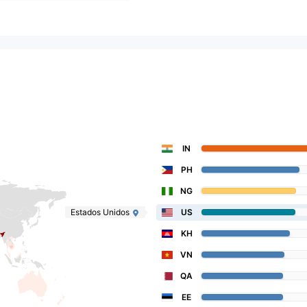
IN
PH
NG
Estados Unidos
US
KH
VN
QA
EE