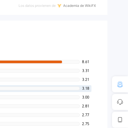
Los datos provienen de
Academia de WikiFX
8.61
3.31
3.21
3.18
3.00
2.81
2.77
2.75