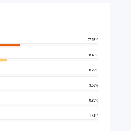
47.57%
38.48%
8.22%
3.53%
0.80%
1.41%