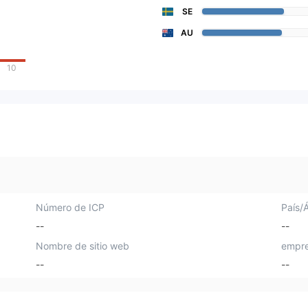
SE
AU
10
Número de ICP
País/
--
--
Nombre de sitio web
empre
--
--