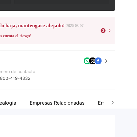
do baja, manténgase alejado!
2026-08-07
2
n cuenta el riesgo!
mero de contacto
 800-419-4332
gina Web de la compañía
tps://www.idfcfirstbank.com/
ealogía
Empresas Relacionadas
Empleados
rección de la empresa
Naman Chambers, C-32, G-Block, Bandra-Kurla Complex, Bandra East, Mumbai - 400051, India