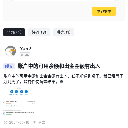
外汇：
从1.3点起
它为交易者提供具有竞争力的点差
，结合超快的
立即提交
执行速度，实现快速高效的市场进出。这种无交易台账户确保直接市
场参与，促进公平和公正的交易。它具有负债平衡保护功能，防止交
易者欠债超过初始投资，确保其财务安全。
全部
(4)
好评
(3)
曝光
(1)
贵金属：
仅0.1点起的极低点差
它以
提供卓越的交易体验，促进
成本效益的交易策略。它拥有超快的执行速度，确保交易者能够迅速
Yuri2
抓住市场机会。提供深入的市场洞察，使交易者全面了解商品的趋势
3-5年
和模式。负债平衡保护的引入意味着交易者不会承担超过账户余额的
损失，从而减轻财务风险。
账户中的可用余额和出金金额有出入
曝光
交易平台
账户中的可用余额和出金金额有出入，钱不知道到哪了。我已经等了
好几周了，没有任何调查结果。👳
移动平台和MT5平台
NextLevel Trade 专门使用
。移动应用程序
兼容iOS和Android智能手机。利用移动应用程序的功能，在任何地
方收集数据，进行详细分析，并执行外汇交易。
客户支持
如有任何疑问或需要帮助，可以通过
2024-07-19
荷兰
info@nextlevelfxtrade.com，(+382) 69 431752
与