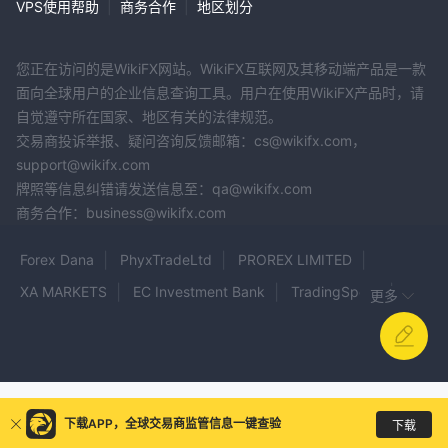
VPS使用帮助
|
商务合作
|
地区划分
您正在访问的是WikiFX网站。WikiFX互联网及其移动端产品是一款
面向全球用户的企业信息查询工具。用户在使用WikiFX产品时，请
自觉遵守所在国家、地区有关的法律规范。
交易商投诉举报、疑问咨询反馈邮箱：cs@wikifx.com，
support@wikifx.com
牌照等信息纠错请发送信息至：qa@wikifx.com
商务合作：business@wikifx.com
Forex Dana
PhyxTradeLtd
PROREX LIMITED
XA MARKETS
EC Investment Bank
TradingSpear
更多
SFM Global
deriv
Walton Chase
LIEBRE CAPITAL
CIMD
frtx
Hpfx
247CHOICETRADES
Coinex-primefx
Traders Home
CORAL MARKETS
ActiveX Markets
The Prop Trading
Exco
下载APP，全球交易商监管信息一键查验
下载