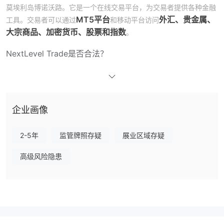
莫埃利岛博诺沃路。它是一个在线交易平台，为交易者提供各种金融
MT5平台
外汇、贵金属、
工具。交易者可以通过
和移动平台访问
大宗商品、加密货币、股票和指数
。
NextLevel Trade是否合法？
NextLevel Trade由MISA海外监管，许可证号为
BFX2024048。
优点和缺点
交易工具
企业画像
外汇、贵金属、大宗商
NextLevel Trade提供6类交易工具，包括
品、加密货币、股票和指数
。
2-5年
监管牌照存疑
展业区域存疑
如何开设NextLevel Trade账户？
高级风险隐患
设置个人资料，开设真实账户或使用试用账户进行尝试。
获取交易平台。该平台适用于计算机、手机和支持网络的设备。
开始交易。向您的账户存入适量资金，并用于外汇交易所市场的实
验。
点差和佣金