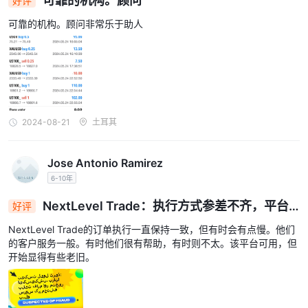
可靠的机构。顾问
好评
我可以用NextLevel Trade交易哪些类型的资产？
可靠的机构。顾问非常乐于助人
您可以使用NextLevel Trade交易包括外汇、金属、大宗商品、加密
货币、股票和指数在内的多种资产。
如何联系NextLevel Trade的客户支持？
您可以通过电子邮件info@nextlevelfxtrade.com或电话(+382) 69
431752与NextLevel Trade的客户支持联系。
风险警示
2024-08-21
土耳其
所有投资都存在风险，可能会产生盈利和亏损。特别是交易杠杆衍生
产品，如外汇（Forex）和差价合约（CFDs），对您的资本带来高
Jose Antonio Ramirez
风险。所有这些衍生产品，其中许多是杠杆的，可能不适合所有投资
6-10年
者。
NextLevel Trade：执行方式参差不齐，平台
好评
老化且服务不稳定
NextLevel Trade的订单执行一直保持一致，但有时会有点慢。他们
的客户服务一般。有时他们很有帮助，有时则不太。该平台可用，但
开始显得有些老旧。