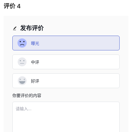
评价
4
股票：
仅从0.1点开始
其点差
，确保交易成本低廉。它提供超快的
执行速度，最大程度地减少延迟和滑点，提高交易效率。交易者可以
从深入的市场洞察中受益，全面了解市场的走势和趋势。通过负债平
发布评价
衡保护，客户的账户余额不会亏损超过账户余额，提供安全的交易体
验。此外，交易环境透明。
指数：
从低至1.3点起
旨在为交易者提供竞争优势，点差
曝光
。它以超
快的执行速度为自豪，确保交易迅速处理以利用市场走势。该账户无
需交易台，提供直接市场访问，消除任何潜在利益冲突。
中评
大宗商品：
从低至1.3点起
它提供有利的交易设置，点差
。该账户
类型以其超快的执行速度脱颖而出，确保订单迅速处理，使交易者能
够充分利用不断变化的大宗商品市场。此外，交易者通过负债平衡保
好评
护获得一层财务保障，保证不会亏损超过初始存款，从而避免欠经纪
人债务。
你要评价的内容
加密货币：
仅从0.1点开始的超窄点差
大宗商品账户以
脱颖而
请输入...
出，实现了高效的成本效益交易。它承诺超快的执行速度，确保及时
准确的下单。交易者从全面的市场洞察中受益，为战略性交易提供必
要的分析。该账户通过负债平衡保护加固，防止交易者亏损超过账户
资金。