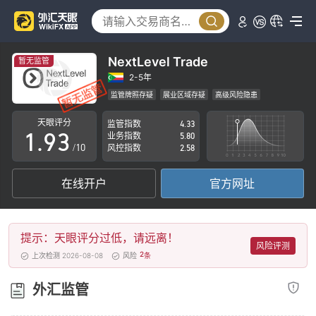
4
5
6
0
NextLevel Trade
暂无监管
7
1
2-5年
监管牌照存疑
展业区域存疑
高级风险隐患
0
8
2
天眼评分
监管指数
4.33
1
.
9
3
业务指数
5.80
/10
风控指数
2.58
2
4
在线开户
官方网址
3
5
4
6
提示：天眼评分过低，请远离！
5
7
风险评测
2
上次检测 2026-08-08
风险
条
6
8
外汇监管
7
9