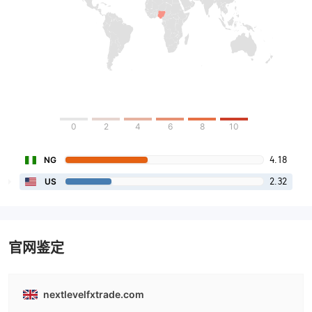
0
2
4
6
8
10
4.18
NG
2.32
US
官网鉴定
nextlevelfxtrade.com