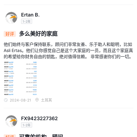
NextLevel Trade联系。
Ertan B.
结论
1-2年
总之，NextLevel Trade为交易者提供了多种交易工具和账户类型，
多么美好的家庭
好评
同时提供广泛使用的移动平台和MT5平台，为灵活和便捷的交易机
会提供便利。然而，缺乏教育资源和公司政策不明确可能给寻求全面
他们始终与客户保持联系，顾问们非常友善、乐于助人和聪明，比如
指导的交易者带来挑战。
Asli Ertas。他们让你感觉自己是这个大家庭的一员，而且这个家庭真
的希望给你财务自由的钥匙，绝对值得信赖。 非常感谢你们的一切。
常见问题
NextLevel Trade在哪里注册？
NextLevel Trade注册在科摩罗，具体地址是科摩罗联盟莫埃利岛的
博诺沃路。
NextLevel Trade提供哪些交易平台？
2024-08-21
土耳其
NextLevel Trade提供MetaTrader 5（MT5）平台以及适用于iOS和
Android设备的移动平台，提供多样化的交易体验。
NextLevel Trade是否拥有任何监管许可证？
FX9423227362
NextLevel Trade在没有任何监管许可证的情况下运营，表明它没有
1-2年
受到认可的金融监管机构的监督。