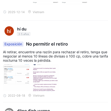
si está considerando hacer negocios con Gallen Capital , lo
desaconsejaría encarecidamente. muchos otros corredores de
2025-12-14
Vietnam
divisas regulados ofrecen un entorno comercial seguro y
protegido.
hí du
Instrumentos de mercado
3-5 años
Gallen Capitalofrece una amplia gama de instrumentos de
No permitir el retiro
Exposición
mercado, incluidos divisas, acciones CFD, metales, materias
Al retirar, encuentre una razón para rechazar el retiro, tenga que
primas, índices y criptografía.
negociar al menos 10 líneas de divisas o 100 cp, cobre una tarifa
• divisas
(cambio de divisas) es el mercado para cambiar una
nocturna 10 veces la pérdida.
moneda por otra.
• CFD de acciones (contratos por diferencia)
son un tipo
de derivado que permite a los operadores especular sobre los
futuros movimientos de precios de acciones individuales sin
poseer realmente las acciones subyacentes. Los CFD se
2022-08-18
Vietnam
negocian con margen, lo que significa que los operadores solo
necesitan depositar una pequeña cantidad de capital (conocida
como margen) para controlar una posición más grande. Esto
đặng đình vượng