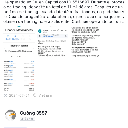
He operado en Gallen Capital con ID 5516697. Durante el proces
hay tres cuentas comerciales ofrecidas por Gallen Capital , a
o de trading, deposité un total de 11 mil dólares. Después de un
período de trading, cuando intenté retirar fondos, no pude hacer
saber, fijo, estándar y ecn.
lo. Cuando pregunté a la plataforma, dijeron que era porque mi v
Fijado
Cuenta
El
es el tipo de cuenta más básico ofrecido por
olumen de trading no era suficiente. Continué operando por un ti
empo pero aún así no pude retirar fondos, con la razón de ser un
Gallen Capital . es una buena opción para principiantes y
volumen de trading insuficiente. Luego, la plataforma me indicó
comerciantes que buscan una cuenta de bajo costo.
que operara el código recomendado "wheat.g" y operé 0.5 lotes
Estándar
Cuenta
El
es un tipo de cuenta más avanzado que
de ese código, lo que resultó en una pérdida total de mi cuenta.
Quiero denunciar esta plataforma como una estafa que malversa
ofrece varios beneficios, incluidos márgenes más bajos, sin
el dinero de los clientes. El cerebro detrás de esto es una person
comisiones y mayor apalancamiento.
a llamada Khanh, quien es el gestor de fondos de la plataforma.
Recomendaron el código Wheat.g para que los clientes operen y
ECN
Cuenta
El
es el tipo de cuenta más avanzado que ofrece
manipularon el precio para quemar las cuentas de los clientes. S
Gallen Capital . ofrece los márgenes más bajos, las comisiones
u número de teléfono es: 076-2258504. Después de publicar la
acusación en Wikifx, recibí una respuesta del fondo de reserva d
más bajas y el apalancamiento más bajo.
e MetaQuotestLTD, pero aún no he recibido el dinero de vuelta.
el requisito de depósito inicial es de $100 para la
El
He adjuntado las imágenes a continuación. ¡Por favor, todos, no
operen en esta plataforma!
cuenta fija, $100 para la cuenta estándar y $200 para
2024-07-31
Vietnam
la cuenta ECN
.
También están disponibles cuentas comerciales premium,
cuentas demo, cuentas islámicas y cuentas MAM/PAMM.
Cường 3557
Cuenta privilegiada
El
3-5 años
es una buena opción para los
comerciantes que buscan diferenciales bajos, sin comisiones y