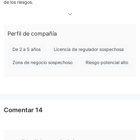
de los riesgos.
Información general
qué es Gallen Capital ?
Gallen Capitales una firma de corretaje que ofrece una gama de
instrumentos comerciales en varias clases de activos, que
Perfil de compañía
incluyen
Forex, CFD sobre acciones, metales, materias primas,
índices y criptomonedas
a través de las plataformas
De 2 a 5 años
Licencia de regulador sospechosa
comerciales MetaTrader4/5 y Web Trader. Sin embargo,
Zona de negocio sospechoso
Riesgo potencial alto
actualmente no tiene una regulación válida.
Examinaremos los atributos de este corredor desde una
variedad de ángulos en la siguiente publicación, brindándole
información clara y organizada. Continúe leyendo si tiene
curiosidad. Para ayudarlo a comprender rápidamente las
cualidades del corredor, también proporcionaremos una
Comentar
14
conclusión concisa al final de la pieza.
Pros contras
Gallen Capitalcorredores alternativos