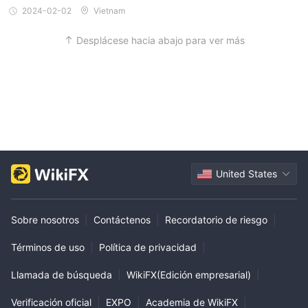
por parte de la plataforma es una violación grave. Si se debe a u
mundo. Son utilizados por millones de comerciantes para
2024-02-02
Vietnam
n error del sistema, debe haber una explicación clara y un reem
negociar una amplia gama de instrumentos financieros,
bolso de la cuenta. Las cuentas y compensaciones a los clientes
Desplácese hacia abajo para ver más
son correctas. Espero recibir su apoyo pronto.
incluidos divisas, CFD y acciones.
• Comerciante web
es una plataforma de negociación
basada en la web que le permite operar desde cualquier
dispositivo con conexión a Internet. Es una versión simplificada
de la plataforma MT5, pero aún ofrece varias características
útiles.
todas estas plataformas están disponibles para Gallen Capital
clientela. la mejor plataforma para usted dependerá de sus
United States
necesidades y preferencias comerciales individuales. Si usted
es un comerciante serio que quiere acceder a una amplia gama
de funciones, entonces la plataforma de negociación mt5 es
Sobre nosotros
|
Contáctenos
|
Recordatorio de riesgo
|
una buena opción. si está buscando una plataforma más
Términos de uso
|
Política de privacidad
|
simplificada a la que pueda acceder desde cualquier lugar, Web
Trader es una buena opción.
Llamada de búsqueda
|
WikiFX(Edición empresarial)
|
Consulte la tabla de comparación de la plataforma de
Verificación oficial
|
EXPO
|
Academia de WikiFX
|
negociación a continuación: