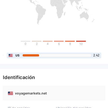
0
2
4
6
8
10
2.42
US
Identificación
voyagemarkets.net