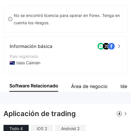
9
9
No se encontró licencia para operar en Forex. Tenga en
cuenta los riesgos.
Información básica
País registrado
Islas Caimán
Período de Funcionamiento
De 2 a 5 años
Software Relacionado
Área de negocio
Iden
Empresa
Voyage Markets SPC
Aplicación de trading
4
Todo 4
iOS 2
Android 2