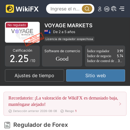
0
1
2
VOYAGE MARKETS
No regulado
0
0
3
De 2 a 5 años
Licencia de regulador sospechosa
1
1
4
Auto-investigación
Zona de negocio sospechoso
Calificación
Software de comercio
Índice regulador
3.99
Riesgo potencial alto
2
.
2
5
Índice de negocio
5.74
Good
/10
Índice de control de riesgo
3.19
3
3
6
Ajustes de tiempo
Sitio web
4
4
7
5
5
8
Recordatorio: ¡La valoración de WikiFX es demasiado baja,
6
6
9
manténgase alejado!
Detección anterior 2026-08-08
Riesgo
1
7
7
Regulador de Forex
8
8