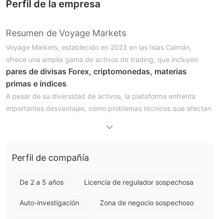
Perfil de la empresa
Resumen de Voyage Markets
Voyage Markets, establecido en 2023 en las Islas Caimán,
ofrece una amplia gama de activos de trading, que incluyen
pares de divisas Forex, criptomonedas, materias
primas e índices
.
A pesar de su diversidad de activos, la plataforma enfrenta
importantes desventajas, como problemas técnicos que afectan
la experiencia de trading y una notable falta de supervisión
regulatoria, lo que deja a los traders vulnerables a posibles
riesgos.
Perfil de compañía
Además, su transparencia operativa sigue siendo cuestionable,
lo que genera escepticismo entre los usuarios sobre la
legitimidad de la plataforma.
De 2 a 5 años
Licencia de regulador sospechosa
Si bien Voyage Markets presenta una atractiva variedad de
Auto-investigación
Zona de negocio sospechoso
opciones de trading, sus deficiencias operativas y la
ambigüedad regulatoria arrojan una sombra sobre su