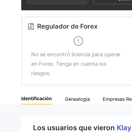
2
7
3
8
Regulador de Forex
4
9
5
No se encontró licencia para operar
en Forex. Tenga en cuenta los
6
riesgos.
7
Identificación
Genealogía
Empresas Re
8
9
Los usuarios que vieron
Klay