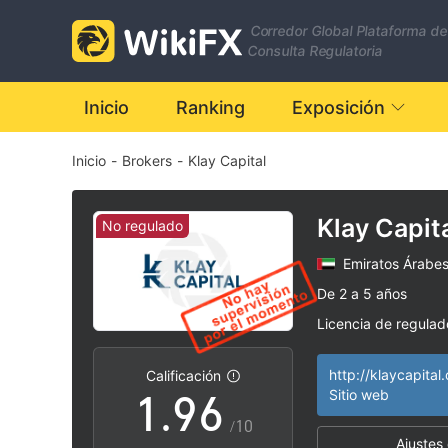
2
Corredor Global Plataforma de
3
0
Consulta Regulatoria
4
1
Inicio
Ranking
Exposición
Inicio
-
Brokers
-
Klay Capital
5
2
6
3
Klay Capit
No regulado
Emiratos Árabe
7
4
De 2 a 5 años
Licencia de regula
0
8
5
Zona de negocio
|
Riesgo potencial a
|
Calificación
1
.
9
6
Sitio web
/10
Ajustes