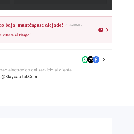
do baja, manténgase alejado!
2026-08-06
2
n cuenta el riesgo!
reo electrónico del servicio al cliente
fo@Klaycapital.Com
mero de contacto
7144341891
gina Web de la compañía
tp://klaycapital.com/index.html?country=uae