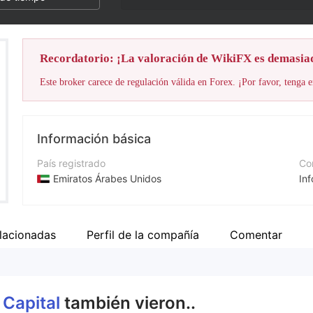
Recordatorio: ¡La valoración de WikiFX es demasia
Este broker carece de regulación válida en Forex. ¡Por favor, tenga e
Información básica
País registrado
Cor
Emiratos Árabes Unidos
In
Período de Funcionamiento
Nú
De 2 a 5 años
+9
lacionadas
Perfil de la compañía
Comentar
Empresa
Pá
Klay Capital
ht
 Capital
también vieron..