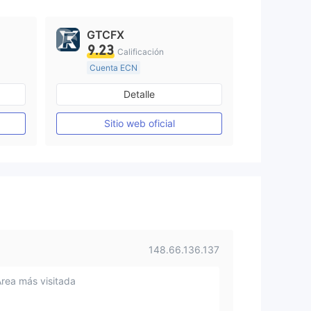
GTCFX
9.23
Calificación
Cuenta ECN
De 15 a 20 años
Detalle
Supervisión en Reino Unido
Creación Mercado Forex (MM)
Creación Mercado Forex (MM)
Sitio web oficial
Licencia completa de MT4
148.66.136.137
Área más visitada