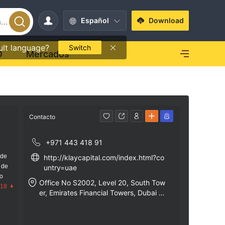
Español
Download
ult language?
Switch
O
Mercados
Contacto
+971 443 418 91
 de
http://klaycapital.com/index.html?co
 de
untry=uae
go
Office No S2002, Level 20, South Tow
.18
er, Emirates Financial Towers, Dubai In
ternational Financial Centre, PO Box 9
637, Dubai, United Arab Emirates