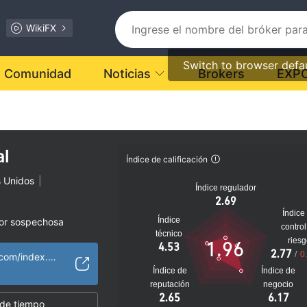
WikiFX
Switch to browser defa
Comunidad
Noticias
Brokers
EXP
al
Índice de calificación
s Unidos
|
Índice regulador
2.69
Índice
Índice
dor sospechosa
control
técnico
 sospechoso
ries
1.96
4.53
2.77
lto
/
0
http://klaycapital.com/index.html?country=uae
Índice de
Índice de
reputación
negocio
2.65
6.17
 de tiempo