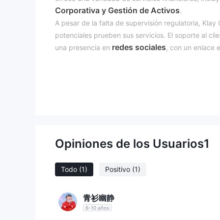
Corporativa y Gestión de Activos
.
A pesar de la falta de supervisión regulatoria, Kla
potenciales prueben sus servicios. El soporte al cl
redes sociales
una presencia en
, con un enlace e
Esta combinación de servicios y canales de soporte
necesidades de sus clientes en el sector financiero.
Estado Regulatorio
no regulad
Klay Capital opera como una entidad
Ser no regulado significa que no está sujeto a la su
puede ser una consideración importante para los cl
Opiniones de los Usuarios
1
mecanismos de protección típicamente aplicados en 
Pros y Contras
Todo
(1)
Positivo
(1)
Pros de Klay Capital:
Servicios Financieros Diversos:
Klay Capital o
青衫幽静
Oficina Multifamiliar, Asesoría Corporativa y Gestió
6-10 años
clientes.