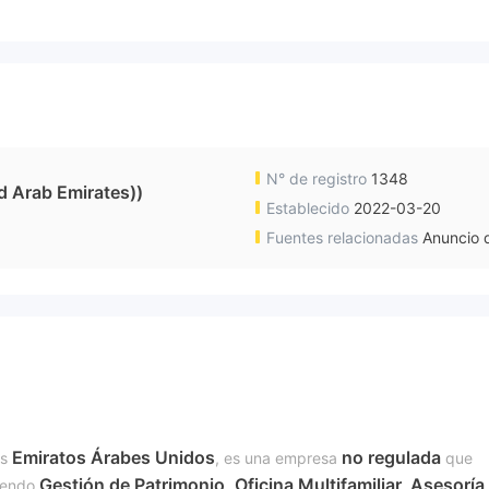
N° de registro
1348
d Arab Emirates))
Establecido
2022-03-20
Fuentes relacionadas
Anuncio d
Emiratos Árabes Unidos
no regulada
os
, es una empresa
que
Gestión de Patrimonio, Oficina Multifamiliar, Asesoría
uyendo