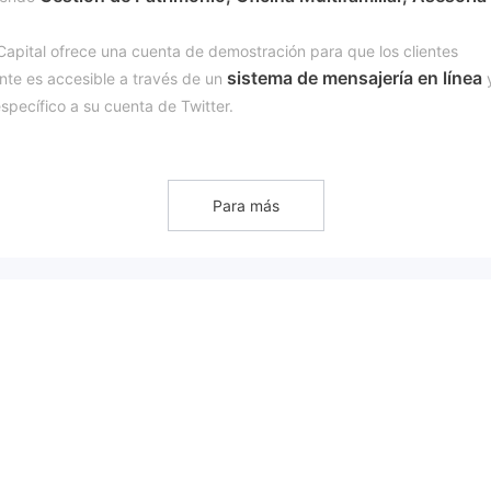
y Capital ofrece una cuenta de demostración para que los clientes
sistema de mensajería en línea
iente es accesible a través de un
specífico a su cuenta de Twitter.
 demuestra el compromiso de Klay Capital de satisfacer las diversas
Para más
a
en el sector financiero, con sede en los Emiratos Árabes Unidos.
pervisión o control de ninguna autoridad reguladora financiera, lo cua
ientes potenciales en cuanto a cumplimiento, transparencia y
la industria.
frece una amplia gama de servicios, incluyendo Gestión de Patrimoni
n de Activos, satisfaciendo las necesidades de diversos perfiles de