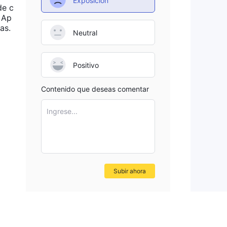
Exposición
de c
a
 Ap
as.
Neutral
a un
Positivo
Contenido que deseas comentar
r y
Ingrese...
ible
Subir ahora