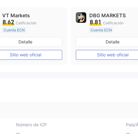
VT Markets
DBG MARKETS
8.62
8.81
Calificación
Calificación
Cuenta ECN
Cuenta ECN
De 10 a 15 años
De 10 a 15 años
Detalle
Detalle
Supervisión en Australia
Supervisión en Australia
Creación Mercado Forex (MM)
Sitio web oficial
Sitio web oficial
Licencia completa de MT4
Licencia completa de MT4
Número de ICP
País/
--
--