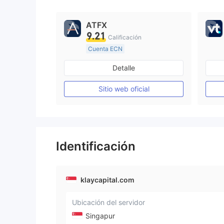
ATFX
9.21
Calificación
Cuenta ECN
De 10 a 15 años
Detalle
Supervisión en Australia
Creación Mercado Forex (MM)
Sitio web oficial
Licencia completa de MT4
Identificación
klaycapital.com
Ubicación del servidor
Singapur