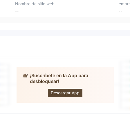
Nombre de sitio web
empre
--
--
¡Suscríbete en la App para
desbloquear!
Klay Capital
Descargar App