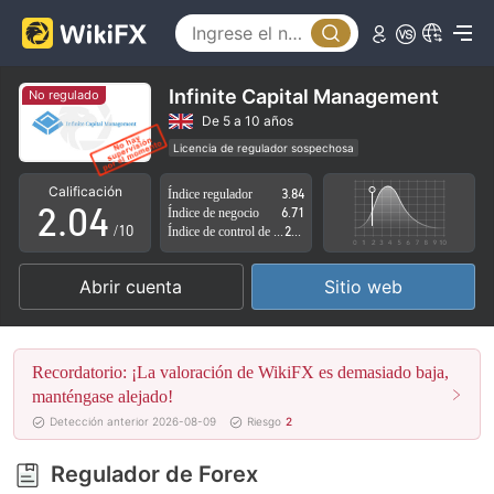
0
1
Infinite Capital Management
No regulado
0
2
De 5 a 10 años
Licencia de regulador sospechosa
1
3
Zona de negocio sospechoso
Riesgo potencial alto
Calificación
Índice regulador
3.84
2
.
0
4
Índice de negocio
6.71
/10
Índice de control de riesgo
2.83
3
1
5
Abrir cuenta
Sitio web
4
2
6
5
3
7
Recordatorio: ¡La valoración de WikiFX es demasiado baja,
6
4
8
manténgase alejado!
Detección anterior 2026-08-09
Riesgo
2
7
5
9
Regulador de Forex
8
6