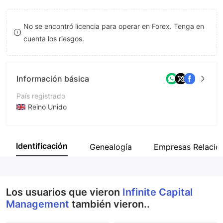
9
7
No se encontró licencia para operar en Forex. Tenga en
8
cuenta los riesgos.
9
Información básica
País registrado
Reino Unido
Período de Funcionamiento
De 5 a 10 años
Identificación
Genealogía
Empresas Relacio
Empresa
Infinite Capital Management Ltd
Los usuarios que vieron
Infinite Capital
Management
también vieron..