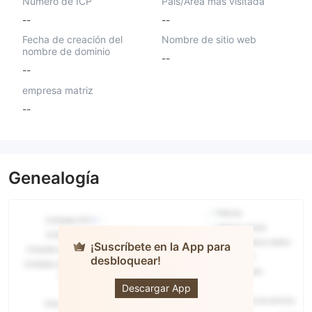
Número de ICP
País/Área más visitada
--
--
Fecha de creación del
Nombre de sitio web
nombre de dominio
--
--
empresa matriz
--
Genealogía
¡Suscríbete en la App para
desbloquear!
Infinite
Capital
Management
Descargar App