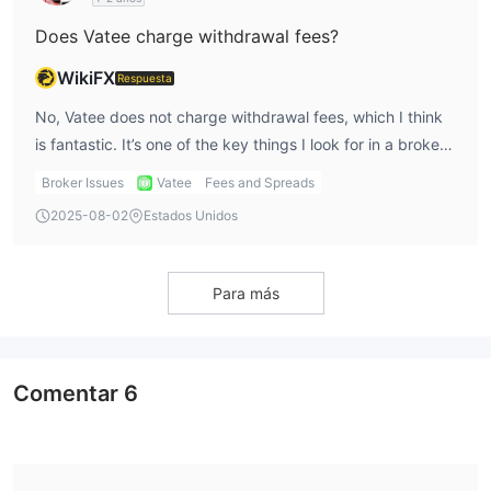
strategies to changing market conditions.
Does Vatee charge withdrawal fees?
WikiFX
Respuesta
No, Vatee does not charge withdrawal fees, which I think
is fantastic. It’s one of the key things I look for in a broker.
Many brokers charge a fee every time you withdraw
Broker Issues
Vatee
Fees and Spreads
funds, which can quickly add up and reduce profits. With
2025-08-02
Estados Unidos
Vatee, I can avoid that cost, though I still keep an eye on
any fees that may be applied by the payment processor
I’m using.
Para más
Comentar
6