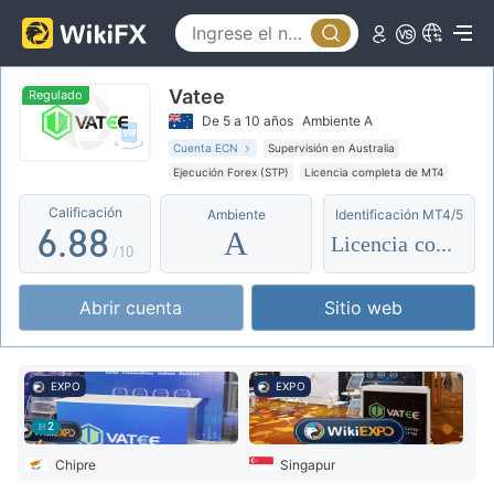
1
3
3
2
4
4
Vatee
3
5
5
Regulado
De 5 a 10 años
Ambiente A
4
6
6
Cuenta ECN
Supervisión en Australia
Ejecución Forex (STP)
Licencia completa de MT4
5
7
7
Negocio global
Supervisión offshore
Calificación
Ambiente
Identificación MT4/5
6
.
8
8
A
Licencia completa
/10
7
9
9
Abrir cuenta
Sitio web
8
9
EXPO
EXPO
2
Chipre
Singapur