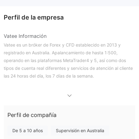
Perfil de la empresa
Vatee Información
Vatee es un bróker de Forex y CFD establecido en 2013 y
registrado en Australia. Apalancamiento de hasta 1:500,
operando en las plataformas MetaTrader4 y 5, así como dos
tipos de cuenta real diferentes y servicios de atención al cliente
las 24 horas del día, los 7 días de la semana.
Ventajas y Desventajas
¿Es Vatee legítimo?
Sí,
Vatee actualmente posee tres licencias regulatorias bajo la
marca Vatee.
Dos de estas licencias son emitidas por la Comisión de Valores e
Perfil de compañía
Inversiones de Australia (ASIC), que generalmente se considera
un regulador financiero más estricto y más establecido. Una es
De 5 a 10 años
Supervisión en Australia
una licencia de ejecución Inst Forex (STP), No.
545560
, en