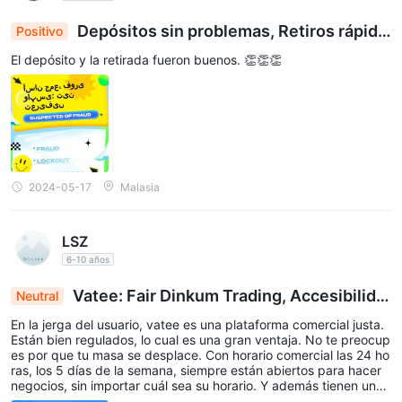
Depósitos sin problemas, Retiros rápido
Positivo
s: Una experiencia bancaria positiva
El depósito y la retirada fueron buenos. 👏👏👏
2024-05-17
Malasia
LSZ
6-10 años
Vatee: Fair Dinkum Trading, Accesibilida
Neutral
d 24/5, Rico en activos - Tu experiencia puede va
En la jerga del usuario, vatee es una plataforma comercial justa.
riar
Están bien regulados, lo cual es una gran ventaja. No te preocup
es por que tu masa se desplace. Con horario comercial las 24 ho
ras, los 5 días de la semana, siempre están abiertos para hacer
negocios, sin importar cuál sea su horario. Y además tienen una
muy buena gama de activos. Pero no lo olvidemos, el kilometraje