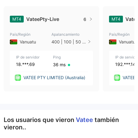
VateePty-Live
Vate
MT4
MT4
6
País/Región
Apalancamiento
País/Región
Vanuatu
400 | 100 | 50 |
Vanuatu
33 | 25 | 10 | 1
IP de servidor
Ping
IP de servido
18.***.69
192.***.14
36 ms
VATEE PTY LIMITED (Australia)
VATEE P
Los usuarios que vieron
Vatee
también
vieron..