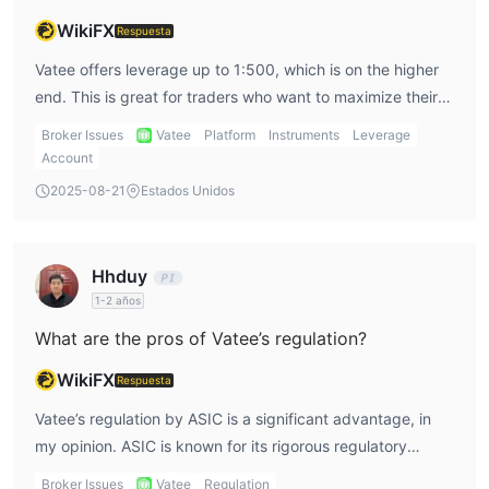
MetaTrader 4 es una plataforma popular elegida por Vatee para
WikiFX
Respuesta
los clientes.
Vatee offers leverage up to 1:500, which is on the higher
end. This is great for traders who want to maximize their
Depósito y retiro
trading potential, but it also increases risk. Personally, I
Vatee ofrece una variedad de métodos de depósito flexibles,
Broker Issues
Vatee
Platform
Instruments
Leverage
use leverage carefully, as it can amplify both profits and
Account
que incluyen: tarjeta de crédito, transferencia bancaria,
losses. With a high leverage ratio, it’s important to have a
UnionPay, PayPal, USDT (rango), NETELLER.
2025-08-21
Estados Unidos
solid risk management strategy in place to protect my
Vatee no cobra comisiones de depósito y retiro.
capital.
Hhduy
1-2 años
What are the pros of Vatee’s regulation?
WikiFX
Respuesta
Vatee’s regulation by ASIC is a significant advantage, in
my opinion. ASIC is known for its rigorous regulatory
framework, which ensures that brokers maintain high
Broker Issues
Vatee
Regulation