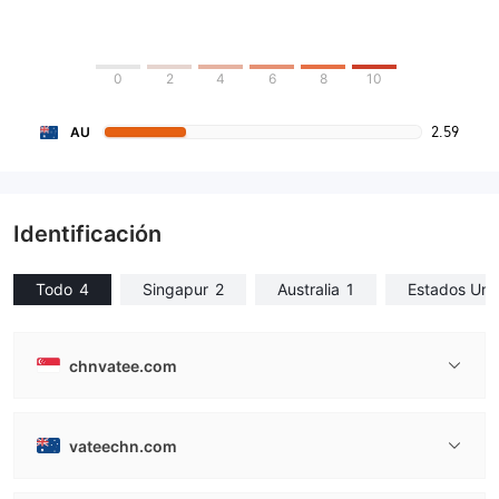
0
2
4
6
8
10
2.59
AU
Identificación
Todo
4
Singapur
2
Australia
1
Estados Uni
chnvatee.com
vateechn.com