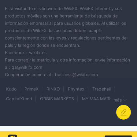
Está visitando el sitio web de WikiFX. WikiFX Internet y sus
productos móviles son una herramienta de búsqueda de
información empresarial para usuarios globales. Al utilizar los
productos de WikiFX, los usuarios deben cumplir
conscientemente con las leyes y regulaciones pertinentes del
país y la región donde se encuentran.
Facebook：wikifx.es
Para corregir la matrícula y otra información, envíe información
a：qa@wikifx.com
Cooperación comercial：business@wikifx.com
Kudo
PrimeX
RINXO
Phyntex
Tradehall
CapitalXtend
ORBIS MARKETS
MY MAA MARKETS
más
MOGAFX
Sunsetglobaltradeoption
MBFX
CapTrader
BITRAGE MARKETS
PRIME CDEX
GXFlows
Forbex
AELO
ALTURA TRADE