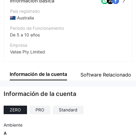
Información básica
País registrado
Australia
Período de Funcionamiento
De 5 a 10 años
Empresa
Vatee Pty Limited
Abreviación
Vatee
Información de la cuenta
Software Relacionado
Empleado de la empresa
--
Información de la cuenta
ZERO
PRO
Standard
Ambiente
A