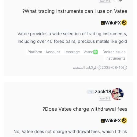
1-2 سنة
brokers that are solely regulated by stronger global
What trading instruments can I use on Vatee?
authorities.
WikiFX
رد
Vatee provides a wide selection of trading instruments,
including over 40 forex pairs, precious metals like gold
and silver CFDs, commodities, indices, and
Platform
Account
Leverage
Vatee
Broker Issues
cryptocurrency CFDs. I particularly enjoy the wide range
Instruments
of crypto CFDs they offer, as it allows me to trade popular
2025-08-10
الولايات المتحدة
coins like Bitcoin and Ethereum with leverage. With over
1800 large-cap stocks offered in CFDs, I have plenty of
options to diversify my trading portfolio. The variety of
zack18
instruments gives me the flexibility to adapt my trading
1-2 سنة
strategies to changing market conditions.
Does Vatee charge withdrawal fees?
WikiFX
رد
No, Vatee does not charge withdrawal fees, which I think