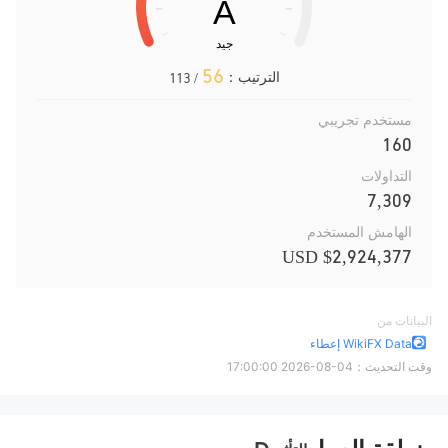
56
الترتيب：
/ 113
مستخدم تجريبي
160
التداولات
7,309
الهامش المستخدم
$2,924,377 USD
البيانات من
WikiFX Data إعطاء
وقت التحديث：
2026-08-04 17:00:00