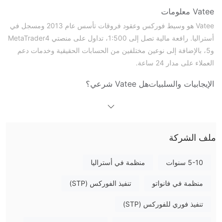
Vatee معلومات
Vatee هو وسيط فوركس وعقود فروقات تأسس عام 2013 ومسجل في
أستراليا. رافعة مالية تصل إلى 1:500، تداول على منصتي MetaTrader4
و5، بالإضافة إلى نوعين مختلفين من الحسابات الحقيقية وخدمات دعم
العملاء على مدار 24 ساعة.
الإيجابيات والسلبيات
هل Vatee شرعي؟
نعم,
Vatee يحمل حالياً ثلاث تراخيص تنظيمية تحت العلامة التجارية
Vatee.
تم إصدار اثنتين من هذه التراخيص من قبل هيئة الأوراق المالية
والاستثمارات الأسترالية (ASIC)، والتي تعتبر عمومًا جهة تنظيم مالي أكثر
ملف الشركة
صرامة وأكثر رسوخًا. أحدهما هو ترخيص تنفيذ الفوركس مؤسسي (STP)،
رقم.
545560
, المملوكة من قبل
VATEE للاستشارات الخاصة المحدودة
,
5-10 سنوات
منظمة في أستراليا
ساري المفعول من
2023-03-28
. والآخر هو الفوركس ترخيص تنفيذ
منظمة في فانواتو
تنفيذ الفوركس (STP)
(STP)، رقم.
563425
, المملوكة من قبل
VATEE MARKETS PTY LTD
,
ساري المفعول من
2025-02-21
.
تنفيذ فوري للفوركس (STP)
بالإضافة إلى ذلك، يحمل Vatee أيضًا رخصة تداول الفوركس (EP)، رقم.
40097
, الصادرة عن هيئة الخدمات المالية في فانواتو (VFSC) إلى