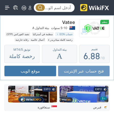
1
3
3
2
4
4
Vatee
3
5
5
ينظم
5-10 سنوات
بيئة التداول A
4
6
6
حساب ECN
منظمة في أستراليا
تنفيذ الفوركس (STP)
رخصة كاملة ميتاتريدر ٤
أعمال عالمية
رقابة خارجية
5
7
7
تقييم
بيئة التداول
توثيق MT4/5
6
.
8
8
A
رخصة كاملة
/10
7
9
9
فتح حساب عبر الإنترنت
موقع الويب
8
9
EXPO
EXPO
2
قبرص
سنغافورة