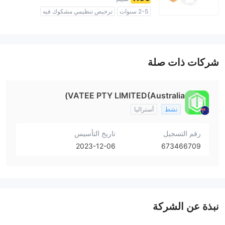
2-5 سنوات
ترخيص تنظيمي مشكوك فيه
منطقة تشغيل مشبوهة
مخاطر عالية
شركات ذات صلة
VATEE PTY LIMITED(Australia)
نشط
أستراليا
رقم التسجيل
تاريخ التأسيس
2023-12-06
673466709
نبذة عن الشركة