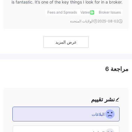
is fantastic. It’s one of the key things I look for in a broker.
Many brokers charge a fee every time you withdraw
Fees and Spreads
Vatee
Broker Issues
funds, which can quickly add up and reduce profits. With
2025-08-02
الولايات المتحدة
Vatee, I can avoid that cost, though I still keep an eye on
any fees that may be applied by the payment processor
I’m using.
عرض المزيد
مراجعة
6
نشر تقييم
البلاغات