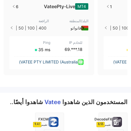
VateePty-Live
MT4
6
1
البلد/المنطقة
الرافعة
400 | 100 | 50 |
فانواتو
400 | 100 | 50 |
33 | 25 | 10 | 1
للخادم IP
Ping
18.***.69
⁦35 ms⁩
VATEE PTY LIMITED (Australia)
VATEE PT
المستخدمون الذين شاهدوا
Vatee
شاهدوا أيضًا..
FXCM
DecodeFX
9.41
8.55
تقييم
تقييم