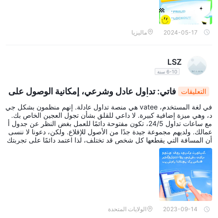
2024-05-17
ماليزيا
LSZ
6-10 سنة
فاتي: تداول عادل وشرعي، إمكانية الوصول على
التعليقات
مدار 24/5، ثراء الأصول - قد تختلف النتائج
في لغة المستخدم، vatee هي منصة تداول عادلة. إنهم منظمون بشكل جي
د، وهي ميزة إضافية كبيرة. لا داعي للقلق بشأن تجول العجين الخاص بك.
مع ساعات تداول 24/5، تكون مفتوحة دائمًا للعمل بغض النظر عن جدول أ
عمالك. ولديهم مجموعة جيدة جدًا من الأصول للإقلاع. ولكن، دعونا لا ننسى
أن المسافة التي يقطعها كل شخص قد تختلف، لذا اعتمد دائمًا على تجربتك
الشخصية يا صديقي.
2023-09-14
الولايات المتحدة