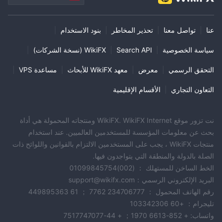
عنا
|
تواصل معنا
|
تحذير المخاطر
|
بنود الاستخدام
|
سياسة الخصوصية
|
Search API
|
WikiFX (نسخة الشركات)
|
التحقق الرسمي
|
معرض
|
معهد WikiFX للأبحاث
|
مساعدة VPS
|
التعاون التجاري
|
الأقسام الإقليمية
نت تزور موقع WikiFX. WikiFX Internet ومنتجاته المحمولة هي أداة
بحث عن معلومات المؤسسة للمستخدمين العالميين. عند استخدام
منتجات WikiFX ، يجب على المستخدمين الالتزام بالقوانين واللوائح ذات
الصلة بالدولة والمنطقة التي يتواجدون فيها.
الخط الساخن للمستهلك ： (002)01099845754
البريد الإلكتروني الرسمي：support@wikifx.com
رقم الهاتف المحمول ： 234706777 7762 ； 61 449895363
تليجرام： +60 103342306
واتساب: + 852-6613 1970； + 44-7517747077