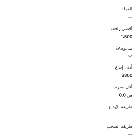
العملة
--
أقصى رافعة
1:500
مدعومEA
أدنى إيداع
$300
أقل سبريد
من 0.0
طريقة الإيداع
--
طريقة السحب
--