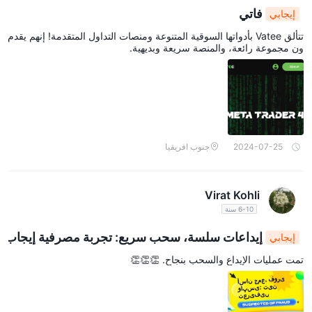
فاتي
إيجابي
تتألق Vatee بأدواتها السوقية المتنوعة ومنصات التداول المتقدمة! إنهم يقدم
ون مجموعة رائعة، والمنصة سريعة وبديهية.
2024-07-25
جنوب افريقيا
Virat Kohli
6-10 سنة
إيداعات سلسة، سحب سريع: تجربة مصرفية إيجاب
إيجابي
ية
تمت عمليات الإيداع والسحب بنجاح. 👏👏👏