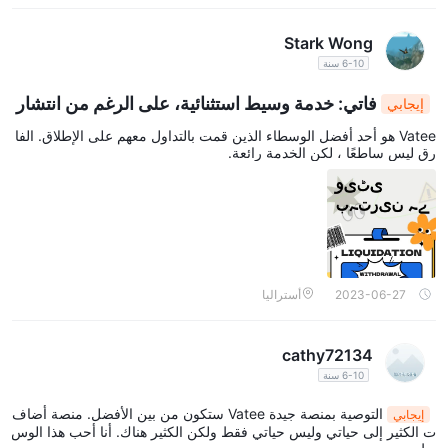
Stark Wong
6-10 سنة
فاتي: خدمة وسيط استثنائية، على الرغم من انتشار
إيجابي
ات معتدلة
Vatee هو أحد أفضل الوسطاء الذين قمت بالتداول معهم على الإطلاق. الفا
رق ليس ساطعًا ، لكن الخدمة رائعة.
2023-06-27
أستراليا
cathy72134
6-10 سنة
التوصية بمنصة جيدة Vatee ستكون من بين الأفضل. منصة أضاف
إيجابي
ت الكثير إلى حياتي وليس حياتي فقط ولكن الكثير هناك. أنا أحب هذا الوس