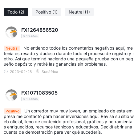
Métodos y tarifas de depósito y retiro
Todo
(2)
Positivo
(1)
Neutral
(1)
En cuanto a los depósitos y retiros, la compañía enumera solo
algunas opciones de pago, pero no cubre las partes más
importantes, como tarifas adicionales, montos mínimos, tiempo
FX1264856520
requerido para los trámites, etc. Los métodos de pago posibles
6-10 años
son: pago seguro, rhb, affinbank, bsn, cimb, ambank,
No entiendo todos los comentarios negativos aquí, me
Neutral
hongleong bank, publicbank.
tenía estresado y dudoso durante todo el proceso de registro y r
Recursos educativos
etiro. Así que terminé haciendo una pequeña prueba con un peq
ueño depósito y retiré las ganancias sin problemas.
no hay una sección de educación en el Hextra Prime sitio web.
2023-02-28
Sudáfrica
muchos corredores pueden proporcionar una variedad de
recursos educativos, como cursos en video, seminarios, libros
electrónicos, artículos relacionados, glosarios que brindan
FX1071083505
algunos conocimientos básicos sobre el comercio. este no es el
6-10 años
caso con Hextra Prime .
Un corredor muy muy joven, un empleado de esta em
Positivo
atención al cliente de Hextra Prime
presa me contactó para hacer inversiones aquí. Revisé su sitio w
A continuación se muestran los detalles sobre el servicio al
eb oficial, lleno de contenido profesional, gráficos y herramienta
s enriquecidos, recursos técnicos y educativos. Decidí abrir una
cliente.
cuenta de demostración para ver qué sucedería.
Idioma(s): Inglés