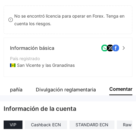
8
No se encontró licencia para operar en Forex. Tenga en
9
cuenta los riesgos.
Información básica
País registrado
San Vicente y las Granadinas
Período de Funcionamiento
De 5 a 10 años
Comentar
a compañía
Divulgación reglamentaria
Empresa
Hextra Prime LTD.
Información de la cuenta
VIP
Cashback ECN
STANDARD ECN
Raw 