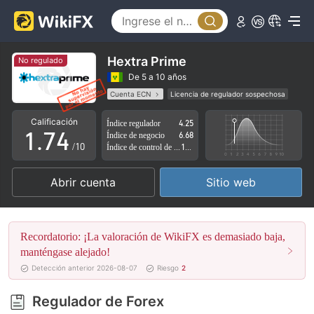
2
3
0
4
1
Hextra Prime
No regulado
5
2
De 5 a 10 años
Cuenta ECN
Licencia de regulador sospechosa
0
6
3
Zona de negocio sospechoso
Riesgo potencial alto
Calificación
Índice regulador
4.25
1
.
7
4
Índice de negocio
6.68
/10
Índice de control de riesgo
1.91
2
8
5
Abrir cuenta
Sitio web
3
9
6
4
7
Recordatorio: ¡La valoración de WikiFX es demasiado baja,
5
8
manténgase alejado!
Detección anterior 2026-08-07
Riesgo
2
6
9
Regulador de Forex
7