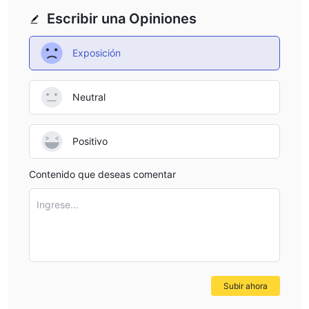
en cuanto a la plataforma de negociación, Hextra Prime ofrece
Escribir una Opiniones
a sus clientes dos opciones. existe una plataforma pública
como mt4 que ha servido a muchos clientes en todo el mundo,
Exposición
también Hextra Prime propia plataforma. si no desea perder
tiempo familiarizándose con una nueva plataforma, puede elegir
mt4. pero Hextra Prime La propia plataforma de proporciona
Neutral
una mejor compatibilidad con las empresas, ya que son
plataformas especialmente desarrolladas y personalizadas. la
Positivo
decisión es tuya.
apalancamiento ofrecido por Hextra Prime
Contenido que deseas comentar
Hextra Primeofrece un apalancamiento máximo de hasta
1:5000, que es una oferta generosa e ideal para operadores
Ingrese...
profesionales y especuladores. sin embargo, dado que el
apalancamiento puede aumentar sus ganancias, también puede
resultar en una pérdida de capital, especialmente para los
comerciantes sin experiencia. por lo tanto, los comerciantes
deben elegir la cantidad correcta de acuerdo con su tolerancia
Subir ahora
al riesgo.