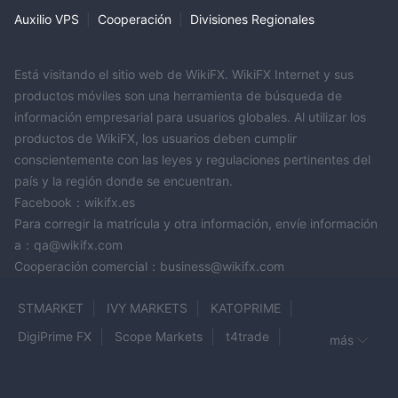
Pocos instrumentos disponibles
Auxilio VPS
|
Cooperación
|
Divisiones Regionales
Poca información disponible
Poca información sobre depósitos y retiros
Está visitando el sitio web de WikiFX. WikiFX Internet y sus
No MT5
productos móviles son una herramienta de búsqueda de
Sin copia comercial
información empresarial para usuarios globales. Al utilizar los
Sin recursos educativos
productos de WikiFX, los usuarios deben cumplir
preguntas frecuentes sobre Hextra Prime
conscientemente con las leyes y regulaciones pertinentes del
¿Este corredor está bien regulado?
país y la región donde se encuentran.
No, actualmente no está regulado de manera efectiva y se le
Facebook：wikifx.es
recomienda que esté al tanto de sus riesgos potenciales.
Para corregir la matrícula y otra información, envíe información
a：qa@wikifx.com
Cooperación comercial：business@wikifx.com
STMARKET
IVY MARKETS
KATOPRIME
DigiPrime FX
Scope Markets
t4trade
más
Land Prime
Meta Whale
HANTEC FINANCIAL
Capitalix
Arena Trade
SBC
SZ MARKETS