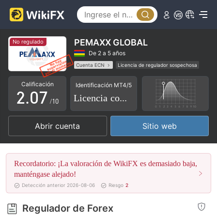
2
3
4
PEMAXX GLOBAL
No regulado
0
5
De 2 a 5 años
Cuenta ECN
Licencia de regulador sospechosa
1
6
Licencia completa de MT5
brokers regionales
Calificación
Identificación MT4/5
Riesgo potencial alto
2
.
0
7
Licencia completa
/10
3
1
8
Abrir cuenta
Sitio web
4
2
9
5
3
Recordatorio: ¡La valoración de WikiFX es demasiado baja,
6
4
manténgase alejado!
Detección anterior 2026-08-06
Riesgo
2
7
5
Regulador de Forex
8
6