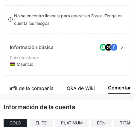
9
7
No se encontró licencia para operar en Forex. Tenga en
8
cuenta los riesgos.
9
Información básica
País registrado
Mauricio
Período de Funcionamiento
De 2 a 5 años
Comentar
Perfil de la compañía
Q&A de Wiki
Empresa
Pemaxx Global Limited
Información de la cuenta
GOLD
ELITE
PLATINUM
ECN
TITAN