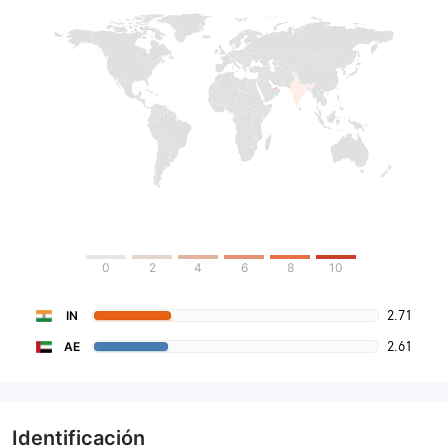
0
2
4
6
8
10
2.71
IN
2.61
AE
Identificación