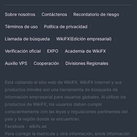
Sobre nosotros
|
Contáctenos
|
Recordatorio de riesgo
|
Términos de uso
|
Política de privacidad
|
Llamada de búsqueda
|
WikiFX(Edición empresarial)
|
Verificación oficial
|
EXPO
|
Academia de WikiFX
|
Auxilio VPS
|
Cooperación
|
Divisiones Regionales
Está visitando el sitio web de WikiFX. WikiFX Internet y sus
productos móviles son una herramienta de búsqueda de
información empresarial para usuarios globales. Al utilizar los
productos de WikiFX, los usuarios deben cumplir
conscientemente con las leyes y regulaciones pertinentes del
país y la región donde se encuentran.
Facebook：wikifx.es
Para corregir la matrícula y otra información, envíe información