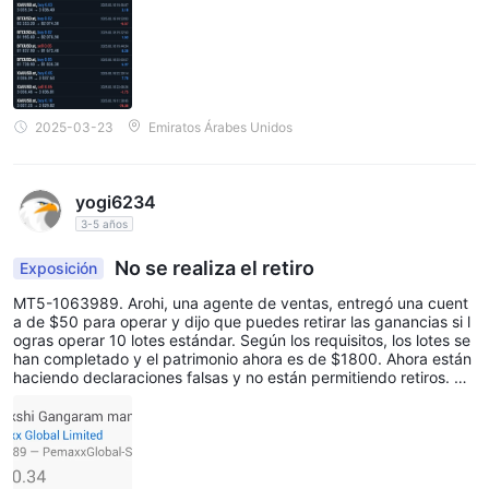
2025-03-23
Emiratos Árabes Unidos
yogi6234
3-5 años
No se realiza el retiro
Exposición
MT5-1063989. Arohi, una agente de ventas, entregó una cuent
a de $50 para operar y dijo que puedes retirar las ganancias si l
ogras operar 10 lotes estándar. Según los requisitos, los lotes se
han completado y el patrimonio ahora es de $1800. Ahora están
haciendo declaraciones falsas y no están permitiendo retiros. Ad
emás, han desactivado el acceso, por lo que tampoco se puede
iniciar sesión. Cuando se les pregunta, todos hablan en un lengu
aje grosero. Estafadores