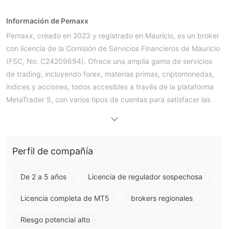
Información de Pemaxx
Pemaxx, creado en 2023 y registrado en Mauricio, es un broker
con licencia de la Comisión de Servicios Financieros de Mauricio
(FSC, No. C24209694). Ofrece una amplia gama de servicios
de trading, incluyendo forex, materias primas, criptomonedas,
índices y acciones, todos accesibles a través de la plataforma
MetaTrader 5, con varios tipos de cuentas para satisfacer las
demandas de diferentes traders.
Pros y contras
¿Es Pemaxx legítimo?
Sí, Pemaxx Global Limited está regulado. Posee una Licencia de
Perfil de compañía
Forex Minorista emitida por la Comisión de Servicios Financieros
(FSC) de Mauricio, bajo el número de licencia C24209694.
De 2 a 5 años
Licencia de regulador sospechosa
¿Qué puedo negociar en Pemaxx?
Licencia completa de MT5
brokers regionales
Pemaxx Global Limited ofrece una amplia selección de
Riesgo potencial alto
productos negociables, incluyendo los principales pares de