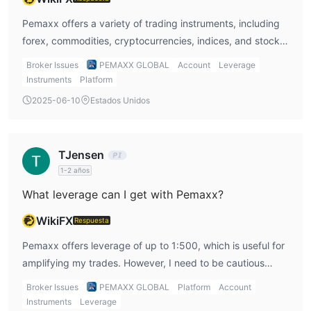
Pemaxx offers a variety of trading instruments, including
forex, commodities, cryptocurrencies, indices, and stocks.
This variety allows me to diversify my portfolio and trade
Broker Issues
PEMAXX GLOBAL
Account
Leverage
in multiple markets all under one platform.
Instruments
Platform
2025-06-10
Estados Unidos
TJensen
1-2 años
What leverage can I get with Pemaxx?
WikiFX
Respuesta
Pemaxx offers leverage of up to 1:500, which is useful for
amplifying my trades. However, I need to be cautious
when using high leverage, as it can also significantly
Broker Issues
PEMAXX GLOBAL
Platform
Account
increase my risk of loss, especially in volatile markets.
Instruments
Leverage