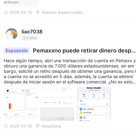
2025-03-15
Emiratos Árabes Unidos
liao7038
3-5 años
Pemaxxno puede retirar dinero despu
Exposición
és de obtener una ganancia y eliminar mt5
Hace algún tiempo, abrí una transacción de cuenta en Pemaxx y
obtuvo una ganancia de 7.000 dólares estadounidenses. sin em
bargo, solicité un retiro después de obtener una ganancia, pero l
a cuenta no se acreditó en 5 días. además, la cuenta se eliminó
después de iniciar sesión en el software comercial. ¿No es esto u
n truco de la plataforma de fraude? huir con $ 10,000? quiero ex
poner esta mala plataforma, exponer a su persona a cargo y dej
ar que los inversores abran los ojos y vean esta plataforma clara
mente
2023-01-18
Hong Kong