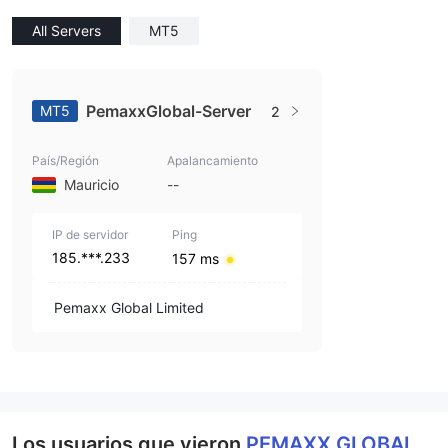
All Servers
MT5
PemaxxGlobal-Server
MT5
2
País/Región
Apalancamiento
Mauricio
--
IP de servidor
Ping
185.***.233
157 ms
Pemaxx Global Limited
Los usuarios que vieron
PEMAXX GLOBAL